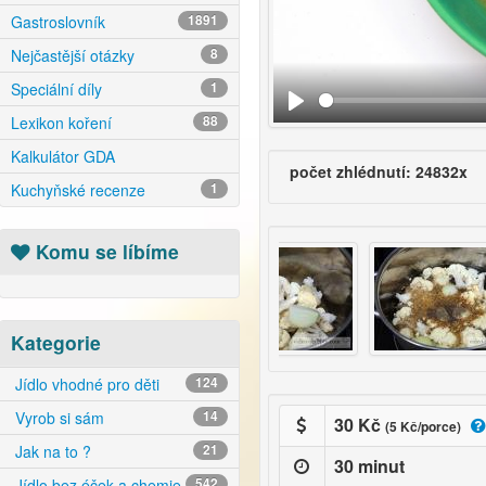
Gastroslovník
1891
Nejčastější otázky
8
Speciální díly
1
Lexikon koření
88
Kalkulátor GDA
počet zhlédnutí: 24832x
Kuchyňské recenze
1
Komu se líbíme
Kategorie
Jídlo vhodné pro děti
124
Vyrob si sám
14
30 Kč
(5 Kč/porce)
Jak na to ?
21
30 minut
Jídlo bez éček a chemie
542