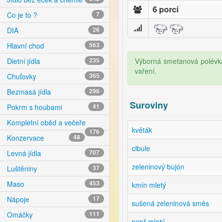
6 porcí
Co je to ?
7
DIA
26
Hlavní chod
563
Výborná smetanová polévka 
Dietní jídla
235
vaření.
Chuťovky
365
Bezmasá jídla
296
Suroviny
Pokrm s houbami
41
Kompletní oběd a večeře
květák
176
Konzervace
48
cibule
Levná jídla
707
zeleninový bujón
Luštěniny
37
Maso
453
kmín mletý
Nápoje
17
sušená zeleninová směs
Omáčky
111
pepř mletý