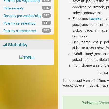
Pokrmy pro vegetariány
415
Když už jsou krásně m
oddělíme od růžiček, pr
Videorecepty
816
nebyla jednotvárná.
Recepty pro začátečníky
887
Přihodíme
bazalku
a vš
Pokrmy se zeleninou
541
použijeme normální mi
lžičkou třeba v misc
Pokrmy s bramborem
287
brambory.
Ochutnáme, jestli je p
Statistiky
přilijeme trochu převař
Květák, který jsme si 
pokud dbáme na dietu t
Promícháme a servírujem
Podob
Tento recept Vám přinášíme 
kousků oblečení, obuvi, hraček
Podávat můžeme 