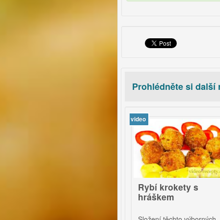
Prohlédněte si další
video
7
uře na víně s
Rybí krokety s
esnekem
hráškem
Složení těchto výborných
nadný a levný oběd s chutí