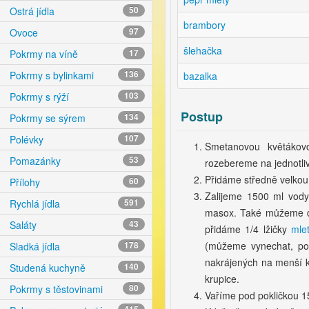
Ostrá jídla
50
brambory
Ovoce
97
šlehačka
Pokrmy na víně
17
Pokrmy s bylinkami
136
bazalka
Pokrmy s rýží
103
Postup
Pokrmy se sýrem
134
Polévky
107
Smetanovou květákovo
Pomazánky
53
rozebereme na jednotliv
Přidáme středně velkou a
Přílohy
60
Zalijeme 1500 ml vody
Rychlá jídla
591
masox. Také můžeme dá
Saláty
43
přidáme 1/4 lžičky
mle
(můžeme vynechat, po
Sladká jídla
178
nakrájených na menší k
Studená kuchyně
140
krupice.
Pokrmy s těstovinami
80
Vaříme pod pokličkou 1