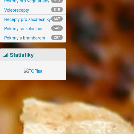
Pokrmy pro vegetariány
415
Videorecepty
816
Recepty pro začátečníky
887
Pokrmy se zeleninou
541
Pokrmy s bramborem
287
Statistiky