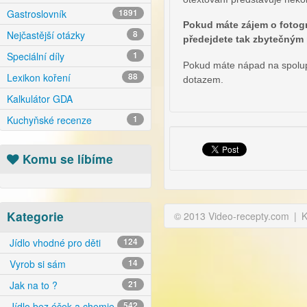
Gastroslovník
1891
Pokud máte zájem o fotogr
Nejčastější otázky
8
předejdete tak zbytečným 
Speciální díly
1
Pokud máte nápad na spoluprá
Lexikon koření
88
dotazem.
Kalkulátor GDA
Kuchyňské recenze
1
Komu se líbíme
Kategorie
© 2013 Video-recepty.com
|
K
Jídlo vhodné pro děti
124
Vyrob si sám
14
Jak na to ?
21
Jídlo bez éček a chemie
542