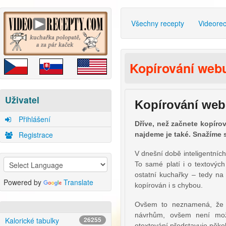
Všechny recepty
Videore
Kopírování web
Uživatel
Kopírování 
Přihlášení
Dříve, než začnete kopíro
Registrace
najdeme je také. Snažíme 
V dnešní době inteligentních
To samé platí i o textovýc
ostatní kuchařky – tedy na
Powered by
Translate
kopírován i s chybou.
Ovšem to neznamená, že 
návrhům, ovšem není možné
Kalorické tabulky
26255
otextování představuje někol