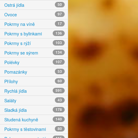
Ostrá jídla
50
Ovoce
97
Pokrmy na víně
17
Pokrmy s bylinkami
136
Pokrmy s rýží
103
Pokrmy se sýrem
134
Polévky
107
Pomazánky
53
Přílohy
60
Rychlá jídla
591
Saláty
43
Sladká jídla
178
Studená kuchyně
140
Pokrmy s těstovinami
80