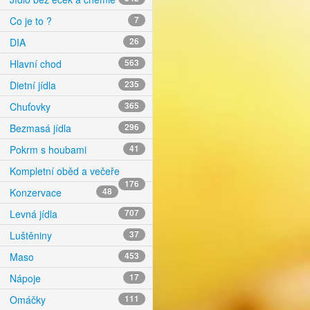
Co je to ?
7
DIA
26
Hlavní chod
563
Dietní jídla
235
Chuťovky
365
Bezmasá jídla
296
Pokrm s houbami
41
Kompletní oběd a večeře
176
Konzervace
48
Levná jídla
707
Luštěniny
37
Maso
453
Nápoje
17
Omáčky
111