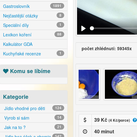
Gastroslovník
1891
Nejčastější otázky
8
Speciální díly
1
Lexikon koření
88
Kalkulátor GDA
počet zhlédnutí: 59345x
Kuchyňské recenze
1
Komu se líbíme
Kategorie
Jídlo vhodné pro děti
124
Vyrob si sám
14
39 Kč
(4 Kč/porce)
Jak na to ?
21
40 minut
Jídlo bez éček a chemie
542