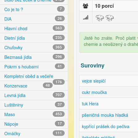
10 porcí
Co je to ?
7
DIA
26
Hlavní chod
563
Jistě ho znáte. Proč plati
Dietní jídla
235
chemie a neošizený o drah
Chuťovky
365
Bezmasá jídla
296
Suroviny
Pokrm s houbami
41
Kompletní oběd a večeře
vejce slepičí
176
Konzervace
48
cukr moučka
Levná jídla
707
tuk Hera
Luštěniny
37
Maso
453
pšeničná mouka hladká
Nápoje
17
kypřící prášek do pečiva
Omáčky
111
čokoláda mléčná