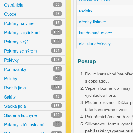
Ostrá jídla
50
rozinky
Ovoce
97
ořechy lískové
Pokrmy na víně
17
Pokrmy s bylinkami
136
kandované ovoce
Pokrmy s rýží
103
olej slunečnicový
Pokrmy se sýrem
134
Polévky
107
Postup
Pomazánky
53
Do mixeru vhodíme ořech
Přílohy
60
s čokoládou.
Rychlá jídla
591
Vejce vložíme do mísy
vychladlou heru.
Saláty
43
Přidáme rovnou lžičku p
Sladká jídla
178
také kandované ovoce.
Studená kuchyně
140
Pak přimícháme sníh ze č
Silikonovou formu vymaž
Pokrmy s těstovinami
80
pak ji také vysypeme hru