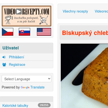
Všechny recepty
Videore
Biskupský chle
Uživatel
Přihlášení
Registrace
Powered by
Translate
Kalorické tabulky
26255