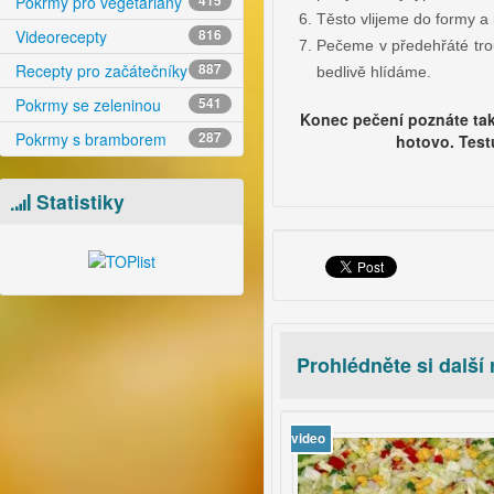
Pokrmy pro vegetariány
415
Těsto vlijeme do formy 
Videorecepty
816
Pečeme v předehřáté trou
Recepty pro začátečníky
887
bedlivě hlídáme.
Pokrmy se zeleninou
541
Konec pečení poznáte tak,
Pokrmy s bramborem
287
hotovo. Testu
Statistiky
Prohlédněte si další
o
video