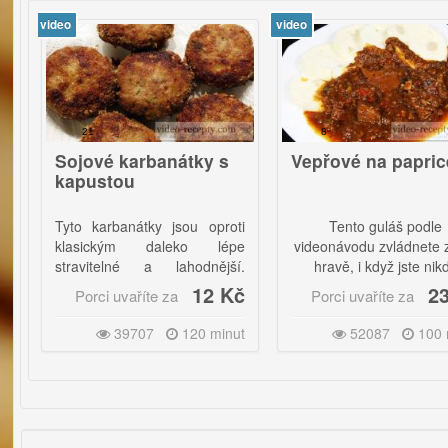
video
vi
21
8
jové karbanátky s
Vepřové na paprice
pustou
o karbanátky jsou oproti
Tento guláš podle
asickým daleko lépe
videonávodu zvládnete zcela
avitelné a lahodnější.
hravě, i když jste nikdy
noduše vyzkoušejte a
nevařili!
12 Kč
23 Kč
Porci uvaříte za
Porci uvaříte za
íte.|
39707
120 minut
52087
100 minut
mi často se hlavně u mužů
tkávám s "odporem" k
jovému masu, shodně
chni tvrdí, že je to
lystyren". Tento recept
m vyzkoušel na mnoha