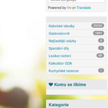
Powered by
Translate
Kalorické tabulky
26255
Gastroslovník
1891
Nejčastější otázky
8
Speciální díly
1
Lexikon koření
88
Kalkulátor GDA
Kuchyňské recenze
1
Komu se líbíme
Kategorie