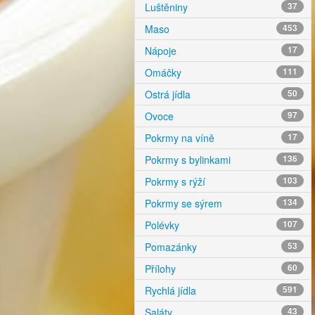
Luštěniny
37
Maso
453
Nápoje
17
Omáčky
111
Ostrá jídla
50
Ovoce
97
Pokrmy na víně
17
Pokrmy s bylinkami
136
Pokrmy s rýží
103
Pokrmy se sýrem
134
Polévky
107
Pomazánky
53
Přílohy
60
Rychlá jídla
591
Saláty
43