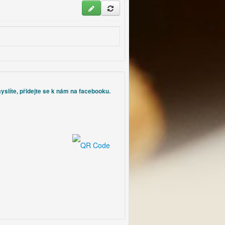
časopisů byl tento návod
lepší udělat z těsta dvě
zveřejněn a dostal se až k
menší.
nám do redakce. Doufáme,
že náš kolega - novinář, který
recept tehdy zveřejnil
nedostal za "odměnu" pobyt v
uranových dolech, či něco
podobného.|
Naprosto senzační je na
yslíte, přidejte se k nám na facebooku.
zavařování elektrický
zavařovací automat, kde
nalijeme vodu, nastavíme
sterilovací teplotu a délku
zavařování. Automat sám již
potom zvedá teplotu na námi
nastavenou hranici, a jak ji
dosáhne, začne odpočítávat
čas, po kterém se sám vypne
a je hotovo - viz foto.|
Nejvíce úrazů vzniká v
domácnosti. Mějte na paměti,
že pracujete s horkými