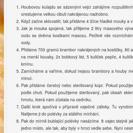
Houbovou kulajdu se sázenými vejci zahájíme rozpuštěním
orestujeme velkou cibuli nakrájenou nadrobno.
Když začne sklovatět, tak přidáme 4 lžíce hladké mouky a v
Jak je mouka spojená, tak přilijeme 2 litry masového vý
vodu se dvěma kostkami masoxu. Pečlivě vše rozmícháme 
vody.
Přidáme 700 gramů brambor nakrájených na kostičky, 80 a
na menší kousky, 2x bobkový list, 5 kuliček pepře, 4 kulič
kmínu.
Zamícháme a vaříme, dokud nejsou brambory a houby měk
minut.
Pak přidáme čerstvý nebo sterilovaný kopr. Pokud použije
podle chuti. Pokud použijeme sterilovaný, pak obsah skl
hmotu, která nám zůstala na cedníku.
Další krok spočívá v přípravě vaječné zálivky. Tu vyrobí
Nalijeme ji do polévky za stálého míchání.
Pak do mírně bublající polévky nasázíme 8 vajec stejně j
jedno místo, ale tak, aby byly v hrnci vedle sebe. Nyní ne