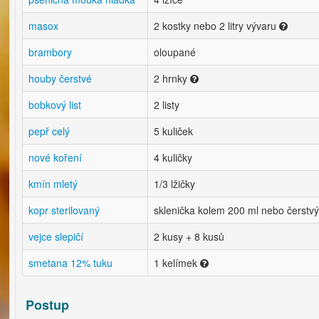
masox
2 kostky nebo 2 litry vývaru
brambory
oloupané
houby čerstvé
2 hrnky
bobkový list
2 listy
pepř celý
5 kuliček
nové koření
4 kuličky
kmín mletý
1/3 lžičky
kopr sterilovaný
sklenička kolem 200 ml nebo čerstvý 
vejce slepičí
2 kusy + 8 kusů
smetana 12% tuku
1 kelímek
Postup