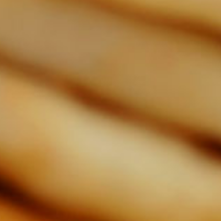
video
10
Kuřecí prsa na
So
paprice
ka
Tyt
Rychlý recept z kuřecích
kl
prsou s jemnou chutí a vůní.
str
Jed
23 Kč
Porci uvaříte za
uvid
80471
40 minut
Vel
se
so
vši
"po
jse