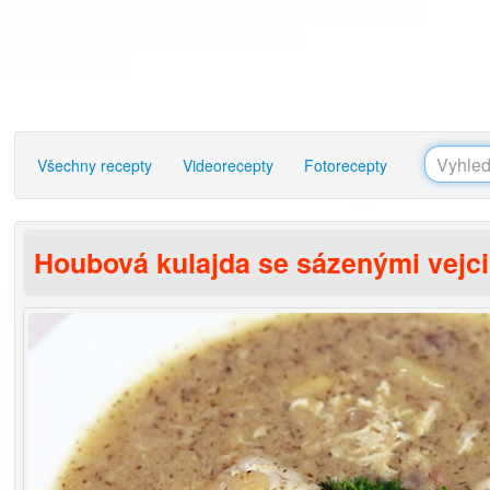
Všechny recepty
Videorecepty
Fotorecepty
Houbová kulajda se sázenými vejci