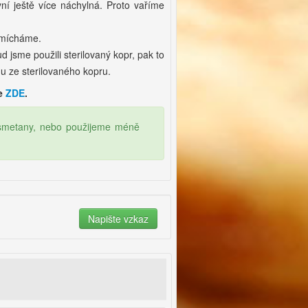
ní ještě více náchylná. Proto vaříme
zamícháme.
jsme použili sterilovaný kopr, pak to
u ze sterilovaného kopru.
te
ZDE
.
smetany, nebo použijeme méně