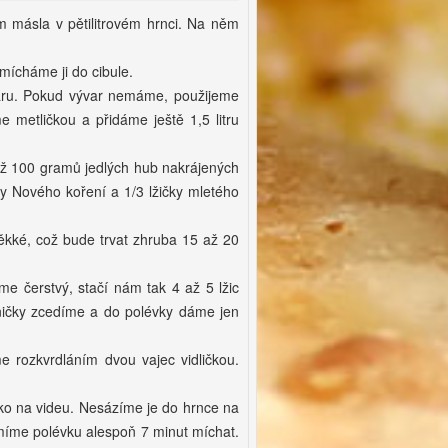
 másla v pětilitrovém hrnci. Na něm
mícháme ji do cibule.
varu. Pokud vývar nemáme, použijeme
metličkou a přidáme ještě 1,5 litru
ž 100 gramů jedlých hub nakrájených
ky Nového koření a 1/3 lžičky mletého
ké, což bude trvat zhruba 15 až 20
me čerstvý, stačí nám tak 4 až 5 lžic
eničky zcedíme a do polévky dáme jen
me rozkvrdláním dvou vajec vidličkou.
ako na videu. Nesázíme je do hrnce na
smíme polévku alespoň 7 minut míchat.