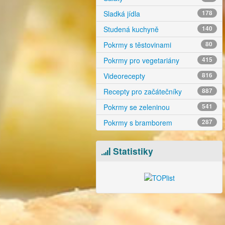
Sladká jídla
178
Studená kuchyně
140
Pokrmy s těstovinami
80
Pokrmy pro vegetariány
415
Videorecepty
816
Recepty pro začátečníky
887
Pokrmy se zeleninou
541
Pokrmy s bramborem
287
Statistiky