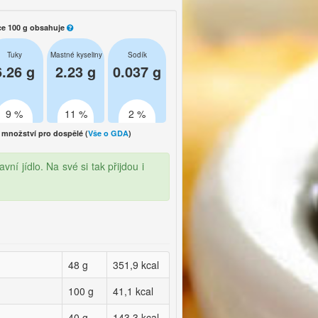
ce 100 g obsahuje
Tuky
Mastné kyseliny
Sodík
6.26 g
2.23 g
0.037 g
9 %
11 %
2 %
množství pro dospělé (
Vše o GDA
)
ní jídlo. Na své si tak přijdou i
48 g
351,9 kcal
100 g
41,1 kcal
40 g
143,3 kcal