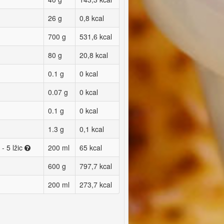
26 g
0,8 kcal
700 g
531,6 kcal
80 g
20,8 kcal
0.1 g
0 kcal
0.07 g
0 kcal
0.1 g
0 kcal
1.3 g
0,1 kcal
- 5 lžic
200 ml
65 kcal
600 g
797,7 kcal
200 ml
273,7 kcal