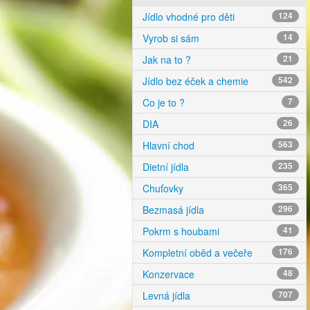
Jídlo vhodné pro děti
124
Vyrob si sám
14
Jak na to ?
21
Jídlo bez éček a chemie
542
Co je to ?
7
DIA
26
Hlavní chod
563
Dietní jídla
235
Chuťovky
365
Bezmasá jídla
296
Pokrm s houbami
41
Kompletní oběd a večeře
176
Konzervace
48
Levná jídla
707