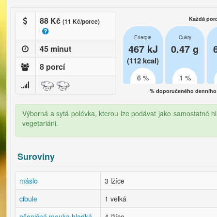
88 Kč
Každá por
(11 Kč/porce)
Energie
Cukry
467 kJ
0.47 g
45 minut
(112 kcal)
8 porcí
6 %
1 %
% doporučeného denního 
Výborná a sytá polévka, kterou lze podávat jako samostatné hlav
vegetariáni.
Suroviny
máslo
3 lžíce
cibule
1 velká
pšeničná mouka hladká
4 lžíce