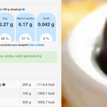
ce 100 g obsahuje
Tuky
Mastné kyseliny
Sodík
2.27 g
6.17 g
0.042 g
46 %
31 %
2 %
množství pro dospělé (
Vše o GDA
)
 na výrobu velmi jednoduchý.
 g
260 g
1114,6 kcal
190 g
1393,1 kcal
500 g
1855,7 kcal