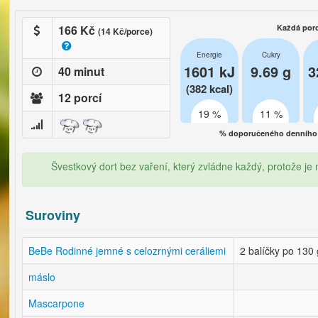
166 Kč
Každá por
(14 Kč/porce)
Energie
Cukry
1601 kJ
9.69 g
3
40 minut
(382 kcal)
12 porcí
19 %
11 %
% doporučeného denního 
Švestkový dort bez vaření, který zvládne každý, protože je
Suroviny
BeBe Rodinné jemné s celozrnými ceráliemi
2 balíčky po 130
máslo
Mascarpone