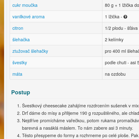
cukr moučka
80 g + 1 lžička d
vanilkové aroma
1 lžička -
citron
1/2 plodu - šťáva
šlehačka
2 kelímky
ztužovač šlehačky
pro 400 ml šleh
švestky
podle chuti - asi
máta
na ozdobu
Postup
Švestkový cheesecake zahájíme rozdrcením sušenek v mix
Drť dáme do mísy a přilijeme 190 g rozpuštěného, ale chla
Nejdříve promícháme vařečkou, potom rukama promačkáv
barevná a nasáklá máslem. To nám zabere asi 3 minuty.
Těsto přesypeme do formy a rozhrneme po celé ploše. Pak 