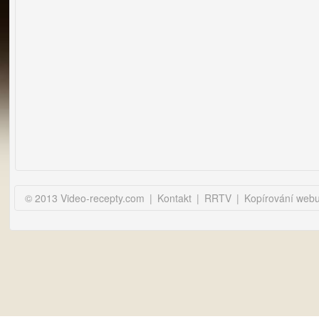
© 2013 Video-recepty.com
|
Kontakt
|
RRTV
|
Kopírování web