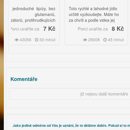
noduché špízy, bez
Toto rychlé a lahodné jídlo
Výbor
 glutamanů,
určitě vyzkoušejte. Máte ho
chemi
rů, protihrudkujících
za chvíli a podle videa jej
chví
lepšovačů chutě a
zvládnete úplně hravě.
7 Kč
8 Kč
 uvaříte za
Porci uvaříte za
Por
43056
30 minut
29008
45 minut
ízy servírujeme s
a hořčicí nebo
, s bramborem,
rovou kaší a
e na štíhlou linii,
echejte anglickou
Komentáře
slaninu.
již nejsou další komentáře
Jako jediná odměna od Vás je uznání, že to děláme dobře. Pokud si to m