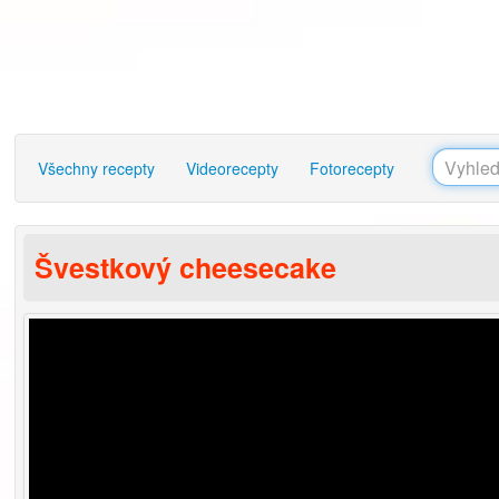
Všechny recepty
Videorecepty
Fotorecepty
Švestkový cheesecake