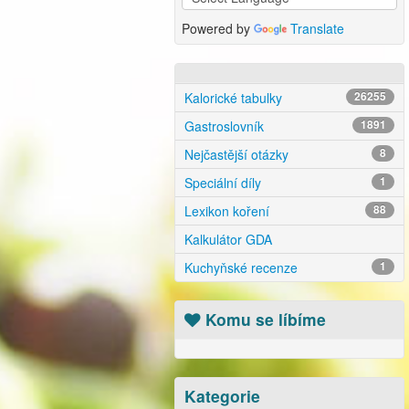
Powered by
Translate
Kalorické tabulky
26255
Gastroslovník
1891
Nejčastější otázky
8
Speciální díly
1
Lexikon koření
88
Kalkulátor GDA
Kuchyňské recenze
1
Komu se líbíme
Kategorie