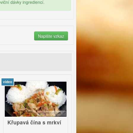
iční dávky ingrediencí.
video
video
2
avá čína s mrkví
Rychlý medový
Pi
svařák