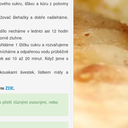
ého cukru, šťávu a kůru z poloviny
užovač šlehačky a dobře našleháme.
ílo necháme v lednici asi 12 hodin
borně ztuhne.
přidáme 1 lžičku cukru a rozvařujeme
 zamícháme a odpařenou vodu průběžně
ek asi 10 až 20 minut. Když jsme s
kouskami švestek, lístkem máty a
ete
ZDE
.
přelít různými ovocnými, nebo