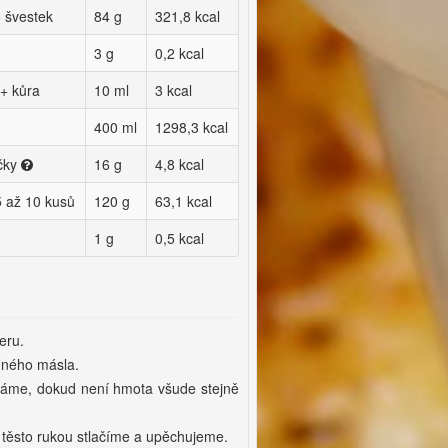
o švestek
84 g
321,8 kcal
3 g
0,2 kcal
 + kůra
10 ml
3 kcal
400 ml
1298,3 kcal
ačky
16 g
4,8 kcal
 5 až 10 kusů
120 g
63,1 kcal
1 g
0,5 kcal
eru.
dného másla.
áme, dokud není hmota všude stejně
těsto rukou stlačíme a upěchujeme.