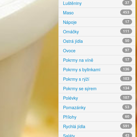
Luštěniny
37
Maso
453
Nápoje
17
Omáčky
111
Ostrá jídla
50
Ovoce
97
Pokrmy na víně
17
Pokrmy s bylinkami
136
Pokrmy s rýží
103
Pokrmy se sýrem
134
Polévky
107
Pomazánky
53
Přílohy
60
Rychlá jídla
591
Saláty
43