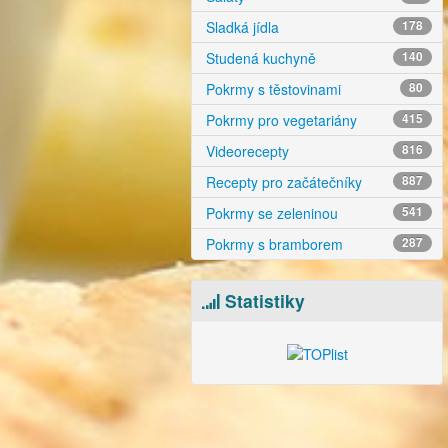
Sladká jídla
178
Studená kuchyně
140
Pokrmy s těstovinami
80
Pokrmy pro vegetariány
415
Videorecepty
816
Recepty pro začátečníky
887
Pokrmy se zeleninou
541
Pokrmy s bramborem
287
Statistiky