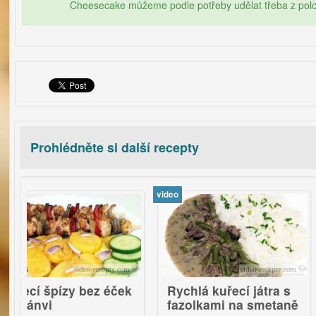
Cheesecake můžeme podle potřeby udělat třeba z polov
Prohlédněte si další recepty
video
video
8
špízy bez éček
Rychlá kuřecí játra s
Křup
i
fazolkami na smetaně