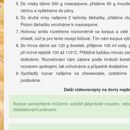
Do misky dáme 500 g mascarpone, přidáme 80 g moučkov
citrónu a vyšleháme do pěny.
Do druhé mísy nalijeme 2 kelímky šlehačky, přidáme zt
Potom šlehačku vmícháme k mascarpone.
Hotovou směs rozetřeme rovnoměrně na korpus a celé d
chladit, což je pro tento recept klíčové. Tím nám korpus vý
Do hrnce dáme asi 120 g švestek, přilijeme 100 ml vody, 
při mírné teplotě 100 až 110°C. Přibližně každou minutu
doléváme. Rozvařování nám zabere podle tvrdosti švest
rozvarem spokojeni, tak ochutnáme a případně dosladíme.
Vychladlý rozvar nalijeme na cheesecake, ozdobíme 
podáváme.
Další videorecepty na dorty najd
Korpus samozřejmě můžeme ozdobit jakýmkoliv ovocem, nebo 
čokoládovými polevami.