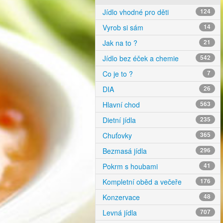
Jídlo vhodné pro děti
124
Vyrob si sám
14
Jak na to ?
21
Jídlo bez éček a chemie
542
Co je to ?
7
DIA
26
Hlavní chod
563
Dietní jídla
235
Chuťovky
365
Bezmasá jídla
296
Pokrm s houbami
41
Kompletní oběd a večeře
176
Konzervace
48
Levná jídla
707