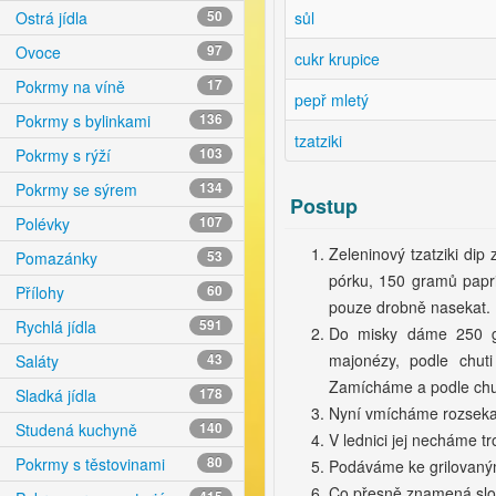
sůl
Ostrá jídla
50
Ovoce
97
cukr krupice
Pokrmy na víně
17
pepř mletý
Pokrmy s bylinkami
136
tzatziki
Pokrmy s rýží
103
Pokrmy se sýrem
134
Postup
Polévky
107
Zeleninový tzatziki di
Pomazánky
53
pórku, 150 gramů papri
Přílohy
60
pouze drobně nasekat.
Rychlá jídla
591
Do misky dáme 250 gr
majonézy, podle chuti
Saláty
43
Zamícháme a podle chuti 
Sladká jídla
178
Nyní vmícháme rozsekan
Studená kuchyně
140
V lednici jej necháme tr
Pokrmy s těstovinami
80
Podáváme ke grilovaným
Co přesně znamená slov