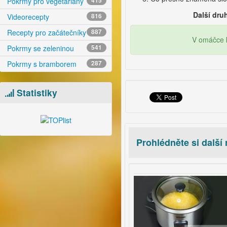
Pokrmy pro vegetariány
415
Další dru
Videorecepty
816
Recepty pro začátečníky
887
V omáčce k
Pokrmy se zeleninou
541
Pokrmy s bramborem
287
Statistiky
Prohlédněte si další