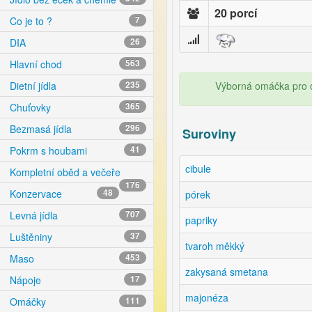
20 porcí
Co je to ?
7
DIA
26
Hlavní chod
563
Výborná omáčka pro d
Dietní jídla
235
Chuťovky
365
Bezmasá jídla
296
Suroviny
Pokrm s houbami
41
cibule
Kompletní oběd a večeře
176
Konzervace
48
pórek
Levná jídla
707
papriky
Luštěniny
37
tvaroh měkký
Maso
453
zakysaná smetana
Nápoje
17
majonéza
Omáčky
111