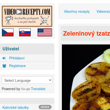
Všechny recepty
Videore
Zeleninový tzatz
Uživatel
Přihlášení
Registrace
Powered by
Translate
Kalorické tabulky
26255