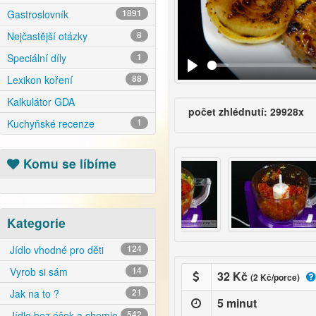
Gastroslovník
1891
Nejčastější otázky
8
Speciální díly
1
Lexikon koření
88
Kalkulátor GDA
počet zhlédnutí: 29928x
Kuchyňské recenze
1
Komu se líbíme
Kategorie
Jídlo vhodné pro děti
124
Vyrob si sám
14
32 Kč
(2 Kč/porce)
Jak na to ?
21
5 minut
Jídlo bez éček a chemie
542