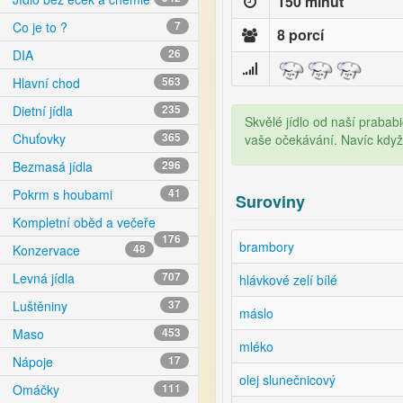
150 minut
Co je to ?
7
8 porcí
DIA
26
Hlavní chod
563
Dietní jídla
235
Skvělé jídlo od naší prababi
Chuťovky
365
vaše očekávání. Navíc když
Bezmasá jídla
296
Pokrm s houbami
41
Suroviny
Kompletní oběd a večeře
176
brambory
Konzervace
48
Levná jídla
707
hlávkové zelí bílé
Luštěniny
37
máslo
Maso
453
mléko
Nápoje
17
olej slunečnicový
Omáčky
111