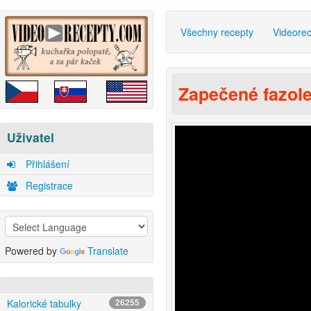
Všechny recepty
Videore
Zapečené fazol
Uživatel
Přihlášení
Registrace
Powered by
Translate
Kalorické tabulky
26255