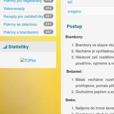
Pokrmy pro vegetariány
415
sůl
Videorecepty
816
oregano
Recepty pro začátečníky
887
Pokrmy se zeleninou
541
Postup
Pokrmy s bramborem
287
Brambory:
Brambory ve slupce vlo
Statistiky
Necháme je vychladnout
Hlávkové zelí rozdělím
povaříme, vyjmeme a n
Bešamel:
Máslo necháme rozeh
prohřejeme, pomalu př
Dochutíme pepřem a sol
Směs:
Nalijeme do hrnce slune
Orestujeme cibuli do rů