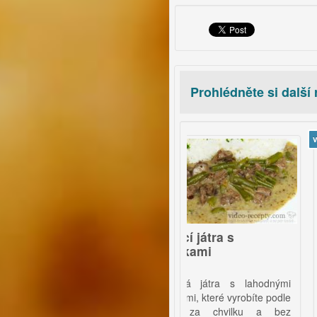
Prohlédněte si další
video
video
22
3
y s květákem
Kuřecí játra s
Párko
fazolkami
o vynikajících
Výborná játra s lahodnými
Pomazá
budete mít plně
fazolkami,
které vyrobíte podle
tím víc
u. Za pár korun
videa za chvilku a bez
samotný