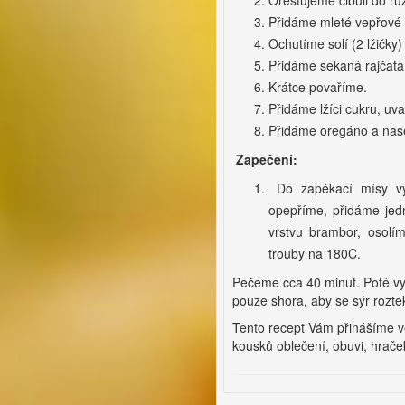
Přidáme mleté vepřové 
Ochutíme solí (2 lžičky)
Přidáme sekaná rajčata 
Krátce povaříme.
Přidáme lžíci cukru, uva
Přidáme oregáno a nasek
Zapečení:
Do zapékací mísy vyt
opepříme, přidáme jedn
vrstvu brambor, osolí
trouby na 180C.
Pečeme cca 40 minut. Poté v
pouze shora, aby se sýr roztek
Tento recept Vám přinášíme 
kousků oblečení, obuvi, hraček