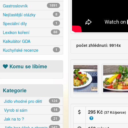
Gastroslovník
1891
Nejčastější otázky
8
Speciální díly
1
Lexikon koření
88
Kalkulátor GDA
počet zhlédnutí: 9914x
Kuchyňské recenze
1
Komu se líbíme
Kategorie
Jídlo vhodné pro děti
124
Vyrob si sám
14
295 Kč
(37 Kč/porce)
Jak na to ?
21
Jídlo bez éček a chemie
542