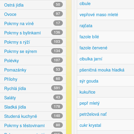
cibule
Ostrá jídla
50
Ovoce
97
vepřové maso mleté
Pokrmy na víně
17
rajčata
Pokrmy s bylinkami
136
fazole bílé
Pokrmy s rýží
103
fazole červené
Pokrmy se sýrem
134
cibulka jarní
Polévky
107
pšeničná mouka hladká
Pomazánky
53
Přílohy
60
sýr gouda
Rychlá jídla
591
kukuřice
Saláty
43
pepř mletý
Sladká jídla
178
petrželová nať
Studená kuchyně
140
cukr krystal
Pokrmy s těstovinami
80