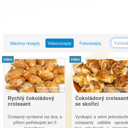
Všechny recepty
Videorecepty
Fotorecepty
video
video
39
11
Rychlý čokoládový
Čokoládový croissan
croissant
se skořicí
Croisanty vyrobené raz dva, a
Vynikající a velmi jednoduch
přitom potřebujete jen 5
croissanty uděláte opravd