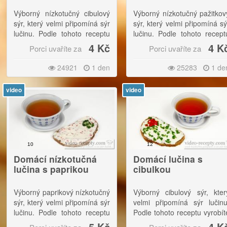
Výborný nízkotučný cibulový
Výborný nízkotučný pažitkov
sýr, který velmi připomíná sýr
sýr, který velmi připomíná sý
lučinu. Podle tohoto receptu
lučinu. Podle tohoto recept
vyrobíte asi 500 gramů velmi
vyrobíte asi 500 gramů velm
4 Kč
4 K
Porci uvaříte za
Porci uvaříte za
levného sýru.|Pokud chcete
levného sýru.|Pokud chcet
laborovat, používejte různé
laborovat, používejte různ
24921
1 den
25283
1 de
druhy bílého jogurtu. Jelikož
druhy bílého jogurtu. Jeliko
každý výrobce používá svůj
každý výrobce používá svů
video
video
druh bakterií, tak samozřejmě
druh bakterií, tak samozřejm
chuť bude vždy mírně odlišná,
chuť bude vždy mírně odlišná
vždy však opravdu
vždy však opravd
skvělá.|Samozřejmě se
skvělá.|Samozřejmě s
nejedná o originální návod na
nejedná o originální návod n
termizovaný sýr lučina, ve
termizovaný sýr lučina, v
10
12
kterém se používají speciální
kterém se používají speciáln
Domácí nízkotučná
Domácí lučina s
kultury bakterií.
kultury bakterií.
lučina s paprikou
cibulkou
Výborný paprikový nízkotučný
Výborný cibulový sýr, kter
sýr, který velmi připomíná sýr
velmi připomíná sýr lučinu
lučinu. Podle tohoto receptu
Podle tohoto receptu vyrobít
vyrobíte asi 500 gramů velmi
asi 500 gramů velmi levnéh
5 Kč
4 K