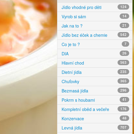
Jídlo vhodné pro děti
124
Vyrob si sám
14
Jak na to ?
21
Jídlo bez éček a chemie
542
Co je to ?
7
DIA
26
Hlavní chod
563
Dietní jídla
235
Chuťovky
365
Bezmasá jídla
296
Pokrm s houbami
41
Kompletní oběd a večeře
176
Konzervace
48
Levná jídla
707