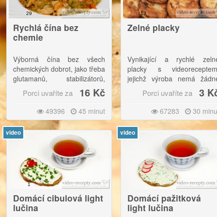
ingrediencí jen poloviční,
29
13
nebo čtvrtinovou dávku.|
Rychlá čína bez
Zelné placky
Tato polévka je i přes obsah
chemie
uzeniny poměrně dobře
vyvážená.
Výborná čína bez všech
Vynikající a rychlé zeln
chemických dobrot, jako třeba
placky s videoreceptem
glutamanů, stabilizátorů,
jejichž výroba nemá žádn
protihrudkujících směsi a
záludnosti. |Zelné plack
16 Kč
3 K
Porci uvaříte za
Porci uvaříte za
podobně.|
podáváme teplé i studené, 
výborné jsou také třeba jak
49396
45 minut
67283
30 minu
Podáváme nejlépe s
příloha k méně tučný
kuskusem
nebo rýží, výborný
polévkám.
je ale pokrm také s chlebem.|
video
video
Místo vody samozřejmě
můžeme použít kvalitní vývar.
1
Domácí cibulová light
Domácí pažitková
lučina
light lučina