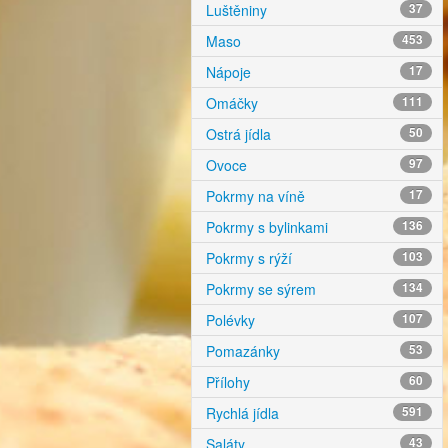
Luštěniny
37
Maso
453
Nápoje
17
Omáčky
111
Ostrá jídla
50
Ovoce
97
Pokrmy na víně
17
Pokrmy s bylinkami
136
Pokrmy s rýží
103
Pokrmy se sýrem
134
Polévky
107
Pomazánky
53
Přílohy
60
Rychlá jídla
591
Saláty
43