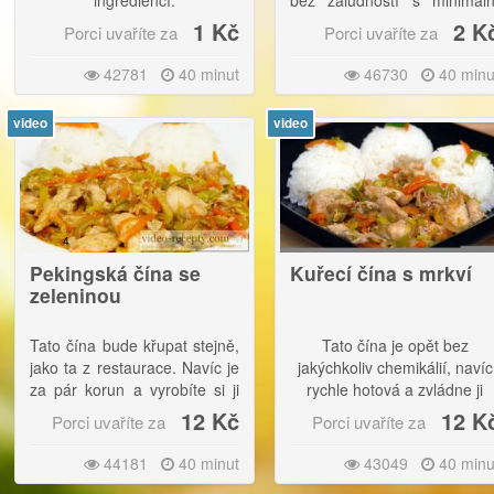
ingrediencí.
bez záludností s minimáln
námahou.
1 Kč
2 K
Porci uvaříte za
Porci uvaříte za
42781
40 minut
46730
40 minu
video
video
4
20
Pekingská čína se
Kuřecí čína s mrkví
zeleninou
Tato čína bude křupat stejně,
Tato čína je opět bez
jako ta z restaurace. Navíc je
jakýchkoliv chemikálií, navíc
za pár korun a vyrobíte si ji
rychle hotová a zvládne ji
kdykoli budete chtít.
každý.
12 Kč
12 K
Porci uvaříte za
Porci uvaříte za
44181
40 minut
43049
40 minu