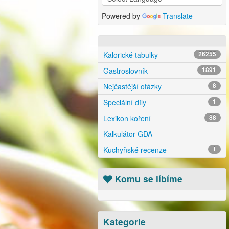
Powered by
Translate
Kalorické tabulky
26255
Gastroslovník
1891
Nejčastější otázky
8
Speciální díly
1
Lexikon koření
88
Kalkulátor GDA
Kuchyňské recenze
1
Komu se líbíme
Kategorie