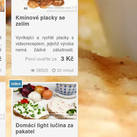
86
Kmínové placky se
zelím
é
Vynikající a rychlé placky s
,
videoreceptem, jejichž výroba
é
nemá žádné záludnosti.
y
|Kmínové placky podáváme
č
3 Kč
Porci uvaříte za
a
teplé i studené, a výborné
o
jsou také třeba jako příloha k
t
38525
30 minut
m
méně tučným polévkám.
video
4
Domácí light lučina za
pakatel