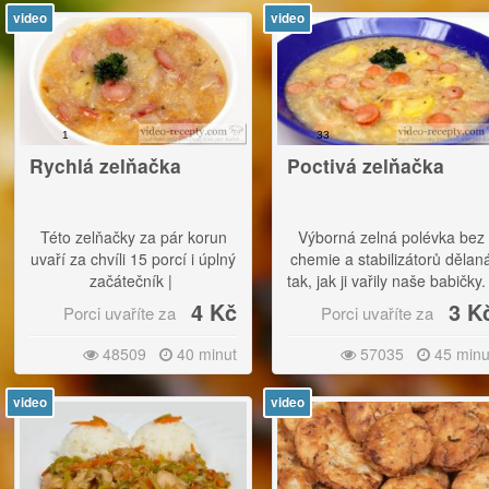
video
video
1
33
Rychlá zelňačka
Poctivá zelňačka
Této zelňačky za pár korun
Výborná zelná polévka bez
uvaří za chvíli 15 porcí i úplný
chemie a stabilizátorů dělan
začátečník |
tak, jak ji vařily naše babičky. 
4 Kč
3 K
Porci uvaříte za
Porci uvaříte za
Polévka je výborná s
Polévka je výborná s
čerstvým chlebem, ale také
čerstvým chlebem, ale také
48509
40 minut
57035
45 minu
pečivem. To může být bílé i
pečivem. To může být bílé i
celozrnné. |
celozrnné.
video
video
Výborný vysledek bude také s
vývarem z uzeného masa.|
Pokud chcete polévky menší
množství, dávejte všech