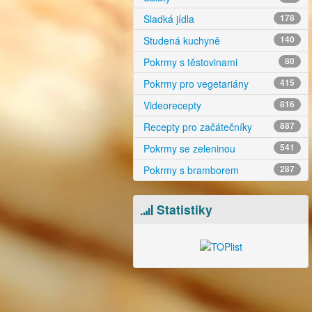
Sladká jídla
178
Studená kuchyně
140
Pokrmy s těstovinami
80
Pokrmy pro vegetariány
415
Videorecepty
816
Recepty pro začátečníky
887
Pokrmy se zeleninou
541
Pokrmy s bramborem
287
Statistiky