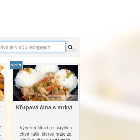
video
8
t
Křupavá čína s mrkví
é
Výborná čína bez skrytých
u
chemikálií, kterou máte za