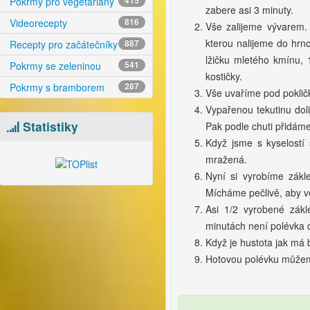
Pokrmy pro vegetariány
415
zabere asi 3 minuty.
Videorecepty
816
Vše zalijeme vývarem. 
kterou nalijeme do hrnc
Recepty pro začátečníky
887
lžičku mletého kmínu, 
Pokrmy se zeleninou
541
kostičky.
Pokrmy s bramborem
287
Vše uvaříme pod pokli
Vypařenou tekutinu dol
Statistiky
Pak podle chuti přidáme
Když jsme s kyselostí 
mražená.
Nyní si vyrobíme zákl
Mícháme pečlivě, aby v
Asi 1/2 vyrobené zákl
minutách není polévka d
Když je hustota jak má
Hotovou polévku můžeme