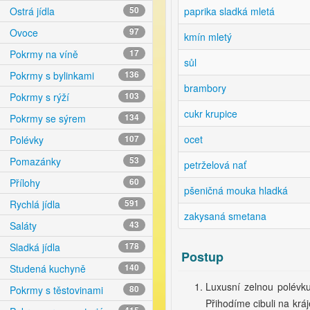
paprika sladká mletá
Ostrá jídla
50
Ovoce
97
kmín mletý
Pokrmy na víně
17
sůl
Pokrmy s bylinkami
136
brambory
Pokrmy s rýží
103
cukr krupice
Pokrmy se sýrem
134
ocet
Polévky
107
Pomazánky
53
petrželová nať
Přílohy
60
pšeničná mouka hladká
Rychlá jídla
591
zakysaná smetana
Saláty
43
Sladká jídla
178
Postup
Studená kuchyně
140
Luxusní zelnou polévku
Pokrmy s těstovinami
80
Přihodíme cibuli na kr