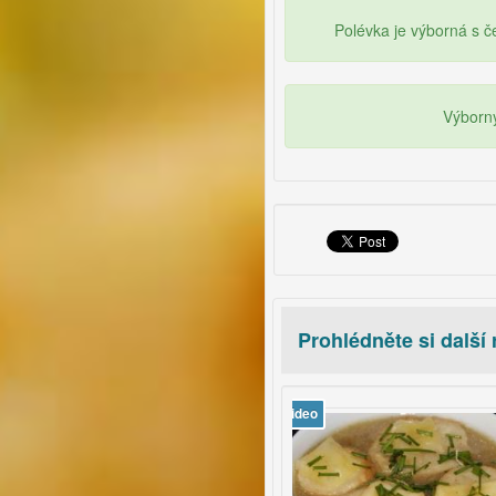
Polévka je výborná s č
Výborný
Prohlédněte si další
video