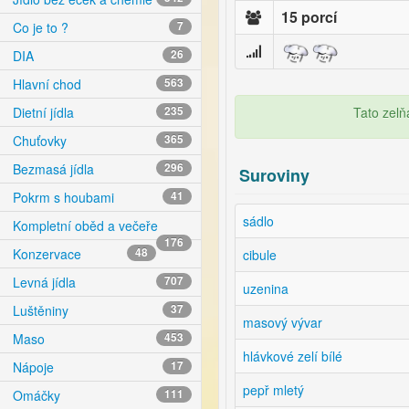
15 porcí
Co je to ?
7
DIA
26
Hlavní chod
563
Tato zelň
Dietní jídla
235
Chuťovky
365
Bezmasá jídla
296
Suroviny
Pokrm s houbami
41
sádlo
Kompletní oběd a večeře
176
Konzervace
48
cibule
Levná jídla
707
uzenina
Luštěniny
37
masový vývar
Maso
453
hlávkové zelí bílé
Nápoje
17
pepř mletý
Omáčky
111