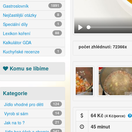
Gastroslovník
1891
Nejčastější otázky
8
Speciální díly
1
Lexikon koření
88
Kalkulátor GDA
počet zhlédnutí: 72366x
Kuchyňské recenze
1
Komu se líbíme
Kategorie
Jídlo vhodné pro děti
124
Vyrob si sám
14
64 Kč
(4 Kč/porce)
Jak na to ?
21
45 minut
Jídlo bez éček a chemie
542