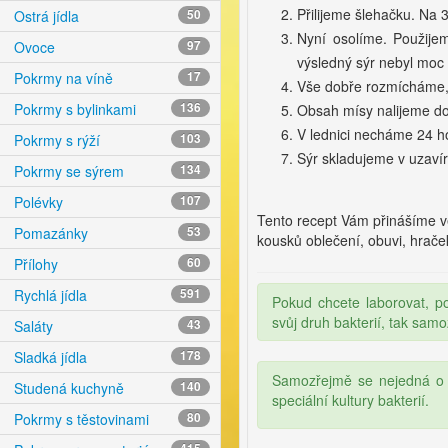
Přilijeme šlehačku. Na 3
Ostrá jídla
50
Nyní osolíme. Použijem
Ovoce
97
výsledný sýr nebyl moc 
Pokrmy na víně
17
Vše dobře rozmícháme, 
Pokrmy s bylinkami
136
Obsah mísy nalijeme do 
V lednici necháme 24 h
Pokrmy s rýží
103
Sýr skladujeme v uzavír
Pokrmy se sýrem
134
Polévky
107
Tento recept Vám přinášíme 
Pomazánky
53
kousků oblečení, obuvi, hraček
Přílohy
60
Rychlá jídla
591
Pokud chcete laborovat, po
svůj druh bakterií, tak sam
Saláty
43
Sladká jídla
178
Samozřejmě se nejedná o o
Studená kuchyně
140
speciální kultury bakterií.
Pokrmy s těstovinami
80