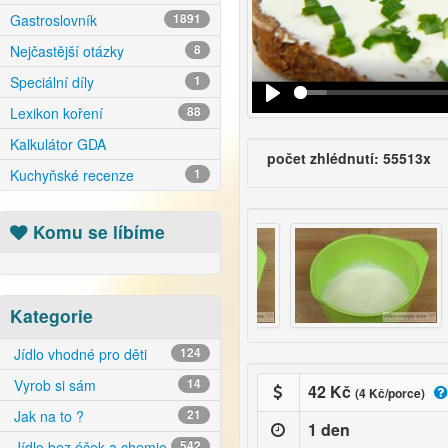
Gastroslovník
1891
Nejčastější otázky
8
Speciální díly
1
Lexikon koření
88
Kalkulátor GDA
počet zhlédnutí: 55513x
Kuchyňské recenze
1
Komu se líbíme
Kategorie
Jídlo vhodné pro děti
124
Vyrob si sám
14
42 Kč
(4 Kč/porce)
Jak na to ?
21
1 den
Jídlo bez éček a chemie
542