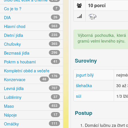
10 porcí
Co je to ?
7
DIA
26
Hlavní chod
563
Výborná pochoutka, která 
Dietní jídla
235
gramů velmi levného sýru.
Chuťovky
365
Bezmasá jídla
296
Suroviny
Pokrm s houbami
41
Kompletní oběd a večeře
jogurt bílý
nejmé
176
Konzervace
48
šlehačka
30 až
Levná jídla
707
sůl
1/3 lži
Luštěniny
37
Maso
453
Postup
Nápoje
17
Omáčky
111
Domácí lučinu za čtvrt 