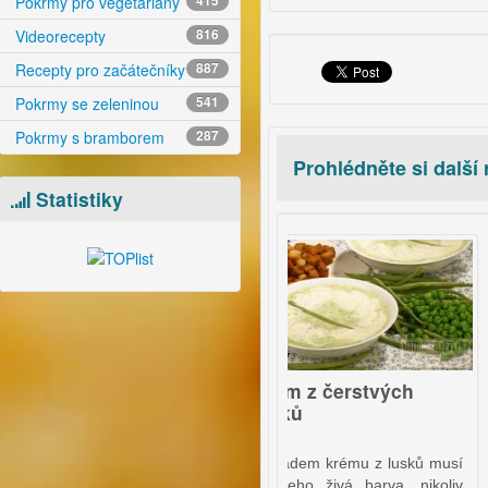
Pokrmy pro vegetariány
415
Videorecepty
816
Recepty pro začátečníky
887
Pokrmy se zeleninou
541
Pokrmy s bramborem
287
Prohlédněte si další
Statistiky
video
7
ný pudingový
Krém z čerstvých
Sme
lusků
pol
áte korpus, pak je
Výbo
Základem krému z lusků musí
oláč hotový za pár
baz
být jeho živá barva, nikoliv