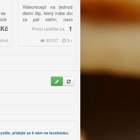
Videorecept na jednoduchý
Kdo to neochutnal tak netuší
dietní dip, který máte doslova
jaká je to lahůdka! Můžeme si
za pár vteřin, navíc s
také podle své fantazie
kontrolou, co vše obsahuje.
zaexpedimentovat s přidáním
1 Kč
2 Kč
Porci uvaříte za
Porci uvaříte za
různých bylinek.
33107
5 minut
48691
10 minut
yslíte, přidejte se k nám na facebooku.