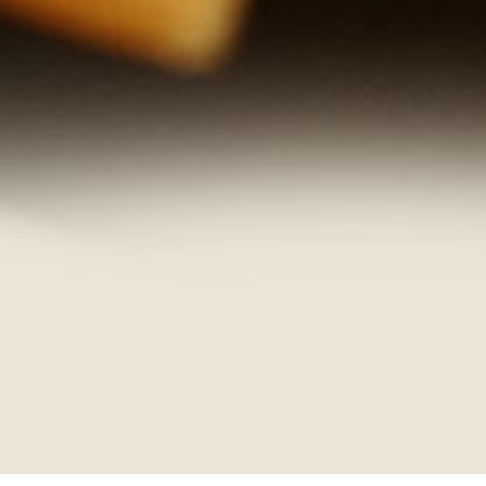
a je 
Nej
domá
že 
ing
před
jest
dít
ste
zvr