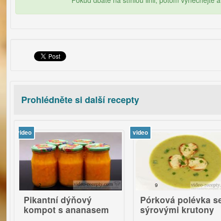
Pokud dbáte na štíhlou linii, potom vynechejte a
Prohlédněte si další recepty
video
vid
2
9
antní dýňový
Pórková polévka se
mpot s ananasem
sýrovými krutony