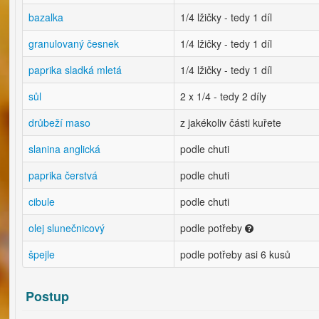
bazalka
1/4 lžičky - tedy 1 díl
granulovaný česnek
1/4 lžičky - tedy 1 díl
paprika sladká mletá
1/4 lžičky - tedy 1 díl
sůl
2 x 1/4 - tedy 2 díly
drůbeží maso
z jakékoliv části kuřete
slanina anglická
podle chuti
paprika čerstvá
podle chuti
cibule
podle chuti
olej slunečnicový
podle potřeby
špejle
podle potřeby asi 6 kusů
Postup