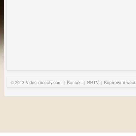
hotovo - viz foto.|
více úrazů vzniká v
cnosti. Mějte na paměti,
pracujete s horkými
rediencemi, a tudíž se
 prací zamyslete nad tím,
li třeba není v dosahu
ě, které by na sebe
rilovací vařící nádobu
hlo…
© 2013 Video-recepty.com
|
Kontakt
|
RRTV
|
Kopírování web