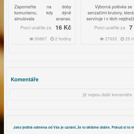
pomeňte na doby
Výborná polévka se
munismu, kdy dýně
senzačími krutony, která se
mulovala ananas.
servíruje i v těch nejdražších
potovaná je vynikající
restauracích.
16 Kč
7 Kč
orci uvaříte za
Porci uvaříte za
n na ozdobu dortů, ale i
 pohárů a k přímé
50867
2 hodiny
27633
25 minut
umaci. |
ud dýni dostanete, nebo
ji sami vypěstujete, pak je
ýsledný kompot téměř
zadarmo.|
rosto senzační je na
Komentáře
ařování elektrický
ařovací automat, kde
již nejsou další komentáře
ijeme vodu, nastavíme
ilovací teplotu a délku
řování. Automat sám již
m zvedá teplotu na námi
avenou hranici, a jak ji
hne, začne odpočítávat
Jako jediná odměna od Vás je uznání, že to děláme dobře. Pokud si to m
 po kterém se sám vypne