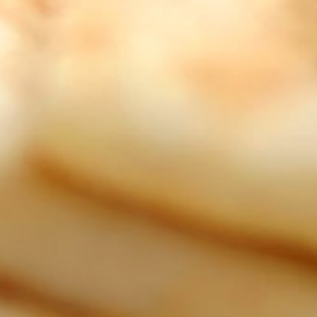
video
video
4
Melounový koktail
Pik
ko