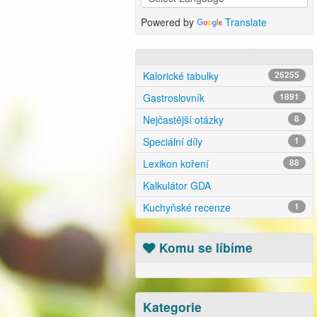
Powered by
Translate
Kalorické tabulky
26255
Gastroslovník
1891
Nejčastější otázky
8
Speciální díly
1
Lexikon koření
88
Kalkulátor GDA
Kuchyňské recenze
1
Komu se líbíme
Kategorie