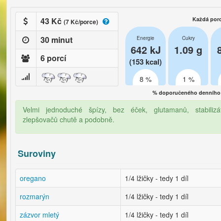
43 Kč
Každá por
(7 Kč/porce)
30 minut
Energie
Cukry
642 kJ
1.09 g
6 porcí
(153 kcal)
8 %
1 %
% doporučeného denního 
Velmi jednoduché špízy, bez éček, glutamanů, stabilizáto
zlepšovačů chutě a podobně.
Suroviny
oregano
1/4 lžičky - tedy 1 díl
rozmarýn
1/4 lžičky - tedy 1 díl
zázvor mletý
1/4 lžičky - tedy 1 díl