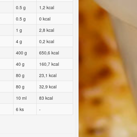
0.5 g
1,2 kcal
0.5 g
0 kcal
1 g
2,8 kcal
4 g
0,2 kcal
400 g
650,6 kcal
40 g
160,7 kcal
80 g
23,1 kcal
80 g
32,9 kcal
10 ml
83 kcal
6 ks
-