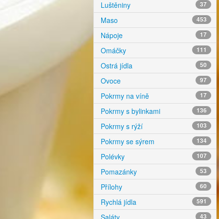
Luštěniny
37
Maso
453
Nápoje
17
Omáčky
111
Ostrá jídla
50
Ovoce
97
Pokrmy na víně
17
Pokrmy s bylinkami
136
Pokrmy s rýží
103
Pokrmy se sýrem
134
Polévky
107
Pomazánky
53
Přílohy
60
Rychlá jídla
591
Saláty
43