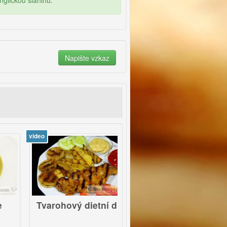
nglickou slaninu.
eo
video
Tvarohový dietní dip
Grilovaná cibule