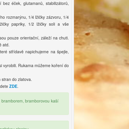
bez éček, glutamanů, stabilizátorů,
ho rozmarýnu, 1/4 lžičky zázvoru, 1/4
žičky papriky, 1/2 lžičky soli a vše
ou pouze orientační, záleží na chuti.
ě atd.
které střídavě napichujeme na špejle,
si vyrobili. Rukama můžeme koření do
stran do zlatova.
jdete
ZDE
.
 s bramborem, bramborovou kaší