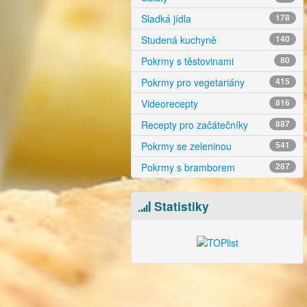
Sladká jídla
178
Studená kuchyně
140
Pokrmy s těstovinami
80
Pokrmy pro vegetariány
415
Videorecepty
816
Recepty pro začátečníky
887
Pokrmy se zeleninou
541
Pokrmy s bramborem
287
Statistiky