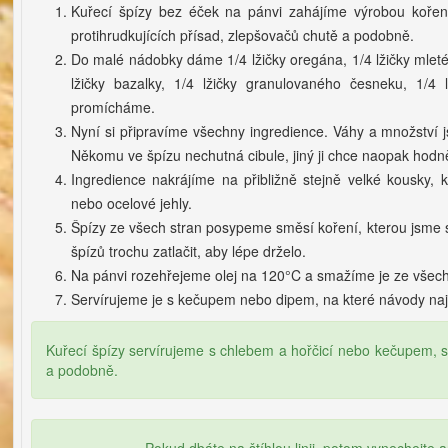
Kuřecí špízy bez éček na pánvi zahájíme výrobou koření 
protihrudkujících přísad, zlepšovačů chutě a podobně.
Do malé nádobky dáme 1/4 lžičky oregána, 1/4 lžičky mleté
lžičky bazalky, 1/4 lžičky granulovaného česneku, 1/4 l
promícháme.
Nyní si připravíme všechny ingredience. Váhy a množství js
Někomu ve špízu nechutná cibule, jiný ji chce naopak hodn
Ingredience nakrájíme na přibližně stejně velké kousky, 
nebo ocelové jehly.
Špízy ze všech stran posypeme směsí koření, kterou jsme 
špízů trochu zatlačit, aby lépe drželo.
Na pánvi rozehřejeme olej na 120°C a smažíme je ze všech 
Servírujeme je s kečupem nebo dipem, na které návody na
Kuřecí špízy servírujeme s chlebem a hořčicí nebo kečupem,
a podobně.