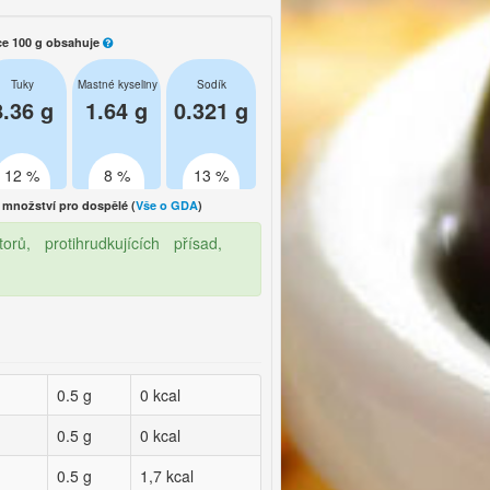
ce 100 g obsahuje
Tuky
Mastné kyseliny
Sodík
8.36 g
1.64 g
0.321 g
12 %
8 %
13 %
množství pro dospělé (
Vše o GDA
)
rů, protihrudkujících přísad,
0.5 g
0 kcal
0.5 g
0 kcal
0.5 g
1,7 kcal