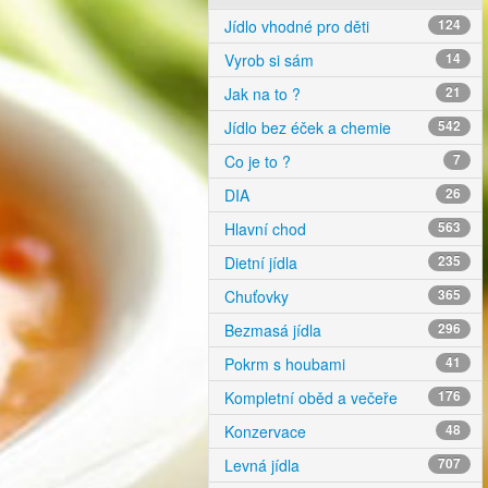
Jídlo vhodné pro děti
124
Vyrob si sám
14
Jak na to ?
21
Jídlo bez éček a chemie
542
Co je to ?
7
DIA
26
Hlavní chod
563
Dietní jídla
235
Chuťovky
365
Bezmasá jídla
296
Pokrm s houbami
41
Kompletní oběd a večeře
176
Konzervace
48
Levná jídla
707