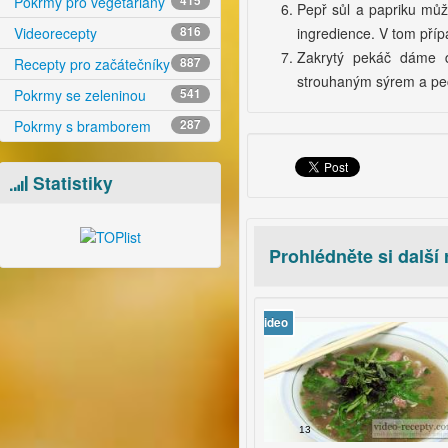
Pokrmy pro vegetariány
415
Pepř sůl a papriku můž
ingredience. V tom přípa
Videorecepty
816
Zakrytý pekáč dáme 
Recepty pro začátečníky
887
strouhaným sýrem a pe
Pokrmy se zeleninou
541
Pokrmy s bramborem
287
Statistiky
Prohlédněte si další
video
19
13