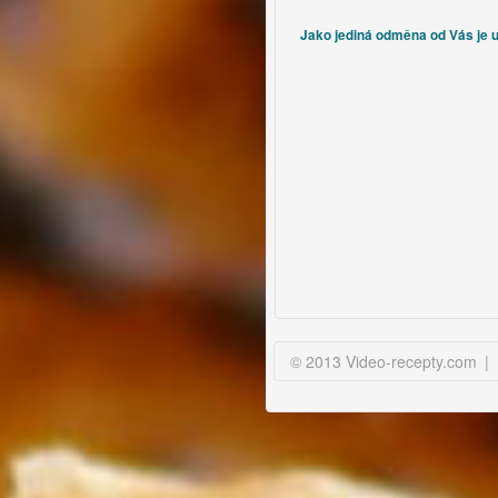
těžko, když však oslovíte
prodejce na vietnamských
Jako jediná odměna od Vás je uz
tržnicích, rádi vám poradí. Pro
tuto variantu uvádíme bylinky i
ve vietnamštině, každý
vietnamec okamžitě ví, o co
jde. Nejlepší je zavítat do
pražské Sapy - (obrovská
vietnamská tržnice), kde
seženete opravdu vše. Pokud
tuto možnost nemáte, pak
věřte, že i ti vietnamští trhovci,
kteří mají stánky třeba až u
hranic, do Sapy jezdí
nakupovat, a tudíž vám
bylinky mohou přivézt.
© 2013 Video-recepty.com
|
Použijte osvědčenou
přesvědčovací metodu -
prachy.
|Tip 3: Z bylinek
se nejvíce použije máčky a
mungo klíčků. Koriandr, perilla
a vietnamská bazalka jsou