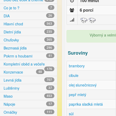
100 minut
Co je to ?
7
6 porcí
DIA
26
Hlavní chod
563
Dietní jídla
235
Výborný a velmi
Chuťovky
365
Bezmasá jídla
296
Suroviny
Pokrm s houbami
41
Kompletní oběd a večeře
brambory
176
Konzervace
48
cibule
Levná jídla
707
olej slunečnicový
Luštěniny
37
pepř mletý
Maso
453
paprika sladká mletá
Nápoje
17
Omáčky
111
sůl