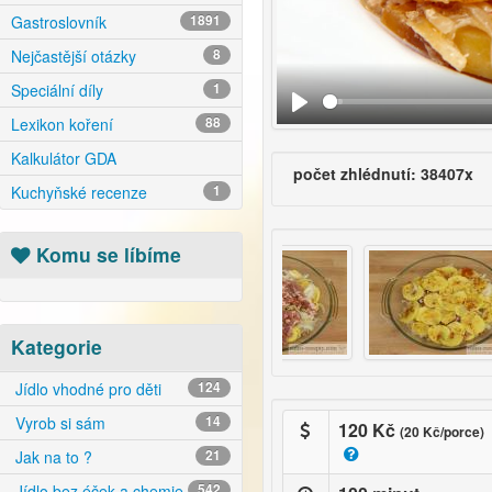
Gastroslovník
1891
Nejčastější otázky
8
Speciální díly
1
Lexikon koření
88
Kalkulátor GDA
počet zhlédnutí: 38407x
Kuchyňské recenze
1
Komu se líbíme
Kategorie
Jídlo vhodné pro děti
124
Vyrob si sám
14
120 Kč
(20 Kč/porce)
Jak na to ?
21
Jídlo bez éček a chemie
542