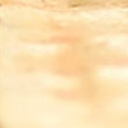
vývaru? Jedná se o polévku
"phở bò chín", na kterou
recept naleznete
ZDE
.|Tip 8:
Tato polévka stojí v různých
bistrech a restauracíh
přibližně od 79 až do 259
korun. Za tuto cenu se nají
průměrná rodina doma touto
polévkou 3x. Polévku
nepodceňujte, je plná vitamínů
a minerálů.|Tip 9: Pokud by se
vám polévka zdála příliš
tučná, pak vývar nechte zcela
vychladnout. Na vrchu ztuhne
tuk, který druhý den pohodlně
seberete lžící, a pak máte
výbornou a zdravou dietní
polévku.|Tip 10: Až budete
tuto polévku jíst jako hlavní
jídlo, tak si položte otázku:
Přoč vietnamci a číňané
nejsou tlustí...? Odpověď leží