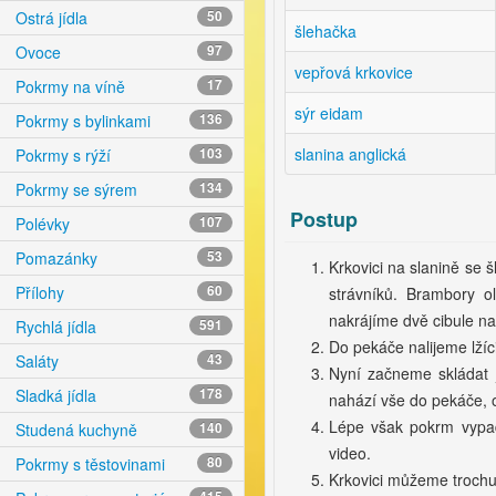
Ostrá jídla
50
šlehačka
Ovoce
97
vepřová krkovice
Pokrmy na víně
17
sýr eidam
Pokrmy s bylinkami
136
slanina anglická
Pokrmy s rýží
103
Pokrmy se sýrem
134
Postup
Polévky
107
Pomazánky
53
Krkovici na slanině se
Přílohy
60
strávníků. Brambory 
nakrájíme dvě cibule na
Rychlá jídla
591
Do pekáče nalijeme lžíc
Saláty
43
Nyní začneme skládat 
Sladká jídla
178
nahází vše do pekáče, o
Lépe však pokrm vypad
Studená kuchyně
140
video.
Pokrmy s těstovinami
80
Krkovici můžeme trochu 