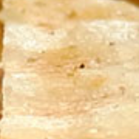
bylinky velmi aromatické, a
tudíž se jich dává do misky jen
velmi málo.|Tip 4: Hovězí
kosti, ocas a žebro dávejte v
různých kombinacích. Pokud
jednoho druhu bude více,
druhého méně, pak to nevadí.
Dokonce můžete použít i jen
žebro, nebo ocas. Morkové
kosti ale sehnat musíte.|Tip 5:
Maso pečlivě omyjte ve
studené vodě a kosti podle
návodu upečte. Nebude se
pak dělat tolik šlem. Ušetří
vám to námahu s výměnou
vody, jak uvádějí některé
recepty.|Tip 6: Nehledejte
originální recept na polévku
Pho, ten totiž neexistuje. Na
internetu jsme prohlédli stovky
receptů, ale ani dva se
neshodovaly.|Tip 7: Co udělat
s masem, které zbylo z