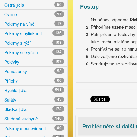
Ostrá jídla
50
Postup
Ovoce
97
Na pánev kápneme lžičk
Pokrmy na víně
17
Přihodíme uzené maso n
Pokrmy s bylinkami
136
Pak přidáme těstoviny
také trochu mletého pe
Pokrmy s rýží
103
Prohříváme asi 10 minu
Pokrmy se sýrem
134
Dále zalijeme rozkvrdla
Polévky
107
Servírujeme se sterilov
Pomazánky
53
Přílohy
60
Rychlá jídla
591
Saláty
43
Sladká jídla
178
Studená kuchyně
140
Prohlédněte si další
Pokrmy s těstovinami
80