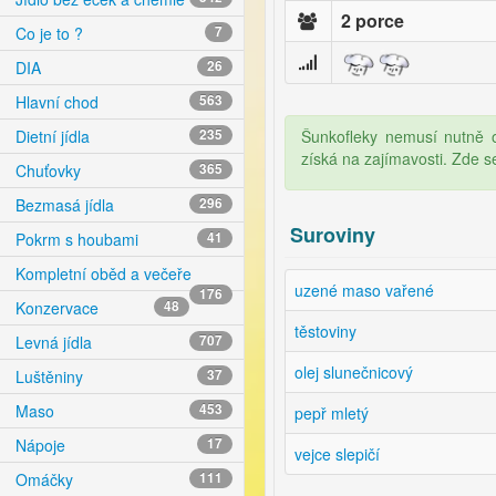
2 porce
Co je to ?
7
DIA
26
Hlavní chod
563
Šunkofleky nemusí nutně ob
Dietní jídla
235
získá na zajímavosti. Zde 
Chuťovky
365
Bezmasá jídla
296
Suroviny
Pokrm s houbami
41
Kompletní oběd a večeře
uzené maso vařené
176
Konzervace
48
těstoviny
Levná jídla
707
olej slunečnicový
Luštěniny
37
Maso
453
pepř mletý
Nápoje
17
vejce slepičí
Omáčky
111