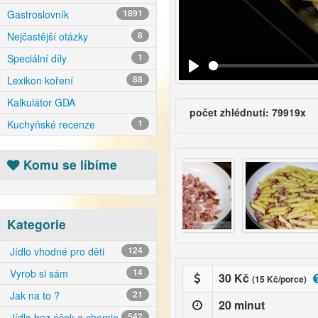
Gastroslovník
1891
Nejčastější otázky
8
Speciální díly
1
Lexikon koření
88
Kalkulátor GDA
počet zhlédnutí: 79919x
Kuchyňské recenze
1
Komu se líbíme
Kategorie
Jídlo vhodné pro děti
124
Vyrob si sám
14
30 Kč
(15 Kč/porce)
Jak na to ?
21
20 minut
Jídlo bez éček a chemie
542