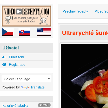
Všechny recepty
Videore
Ultrarychlé šun
Uživatel
Přihlášení
Registrace
Powered by
Translate
Kalorické tabulky
26255