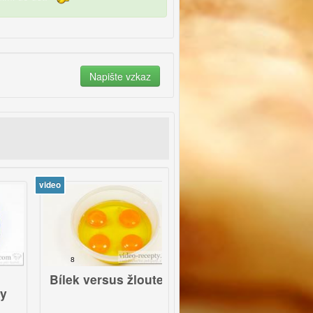
ideo
video
8
8
Bílek versus žloutek
Francouzské
palačinky s jablky