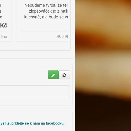
Nebudeme tvrdit, že tento
Výborné francouzské
zlepšováček je z naší
palačinky, které máte za chvíli
kuchyně, ale bude se vám
a určitě vám budou chutnat.
určitě líbit!
2 Kč
Porci uvaříte za
29924
33910
30 minut
yslíte, přidejte se k nám na facebooku.