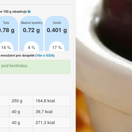
ce 100 g obsahuje
Tuky
Mastné kyseliny
Sodík
9.78 g
0.72 g
0.401 g
14 %
4 %
17 %
množství pro dospělé (
Vše o GDA
)
ě pod kontrolou.
250 g
164,8 kcal
40 g
39,7 kcal
40 g
271,3 kcal