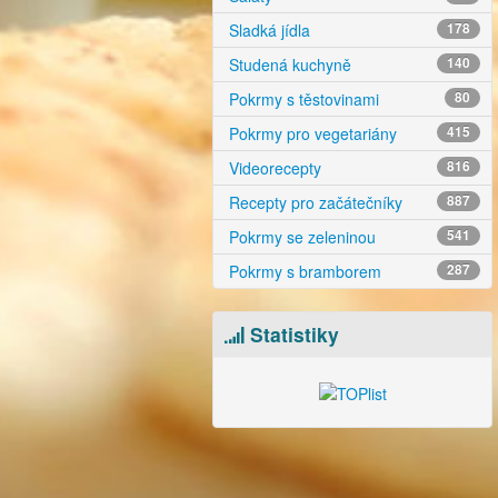
Sladká jídla
178
Studená kuchyně
140
Pokrmy s těstovinami
80
Pokrmy pro vegetariány
415
Videorecepty
816
Recepty pro začátečníky
887
Pokrmy se zeleninou
541
Pokrmy s bramborem
287
video
Statistiky
13
Jednoduchý
Š
sušenkový ovocný
cheesecake