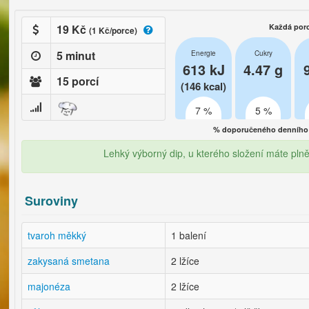
19 Kč
Každá por
(1 Kč/porce)
5 minut
Energie
Cukry
613 kJ
4.47 g
15 porcí
(146 kcal)
7 %
5 %
% doporučeného denního 
Lehký výborný dip, u kterého složení máte pln
Suroviny
tvaroh měkký
1 balení
zakysaná smetana
2 lžíce
majonéza
2 lžíce