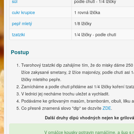
sůl
podle chuti - 1/4 lžičky
cukr krupice
1 rovná lžička
pepř mletý
1/8 lžičky
tzatziki
1/4 lžičky - podle chuti
Postup
Tvarohový tzatziki dip zahájíme tím, že do misky dáme 25
lžíce zakysané smetany, 2 lžíce majonézy, podle chuti asi 1/4
lžičky mletého pepře.
Zamícháme a podle chuti přidáme asi 1/4 lžičky koření tzatz
V lednici jej necháme trochu uležet a vychladit.
Podáváme ke grilovaným masům, bramborám, cibuli, lilku a
Co přesně znamená slovo "dip" se dozvíte
ZDE
.
Další druhy dipů vhodných nejen ke grilov
V omáčce kousky potravin namáčíme, a šup s n