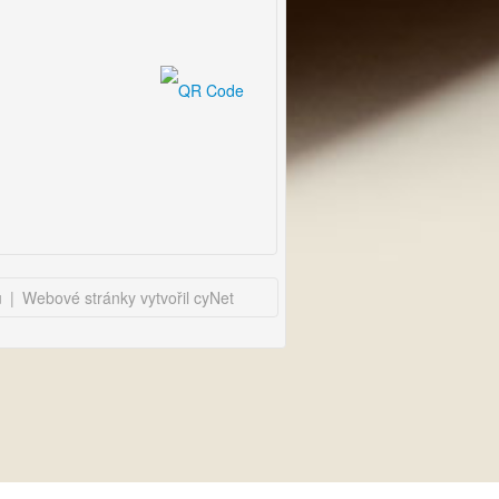
u
|
Webové stránky vytvořil cyNet