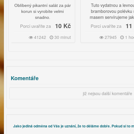
Tuto vydatnou a levnou
íbený pikantní salát za pár
bramborovou polévku s
korun si vyrobíte velmi
masem servírujeme jako
snadno.
hlavní jídlo. |
10 Kč
11 Kč
Porci uvaříte za
Porci uvaříte za
Bramboračka s masovými
41242
30 minut
27945
1 hodina
knedlíčky se servíruje jako
samostatné hlavní jídlo s
čerstvým chlebem nebo
pečivem.
Komentáře
již nejsou další komentáře
Jako jediná odměna od Vás je uznání, že to děláme dobře. Pokud si to m