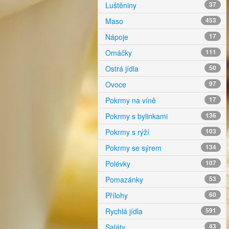
Luštěniny
37
Maso
453
Nápoje
17
Omáčky
111
Ostrá jídla
50
Ovoce
97
Pokrmy na víně
17
Pokrmy s bylinkami
136
Pokrmy s rýží
103
Pokrmy se sýrem
134
Polévky
107
Pomazánky
53
Přílohy
60
Rychlá jídla
591
Saláty
43