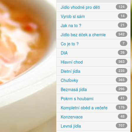
Jídlo vhodné pro děti
124
Vyrob si sám
14
Jak na to ?
21
Jídlo bez éček a chemie
542
Co je to ?
7
DIA
26
Hlavní chod
563
Dietní jídla
235
Chuťovky
365
Bezmasá jídla
296
Pokrm s houbami
41
Kompletní oběd a večeře
176
Konzervace
48
Levná jídla
707