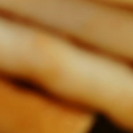
Jednoduchý dort bez vaření,
Obl
který zvládne i větší dítě,
protože je na výrobu velmi
bezpečný. |
15 Kč
Porci uvaříte za
Korpus samozřejmě můžeme
45785
1 hodina
ozdobit jakýmkoliv ovocem,
nebo přelít různými ovocnými,
nebo čokoládovými
polevami.|
Cheesecake můžeme podle
potřeby udělat třeba z
poloviční dávky ingrediencí.