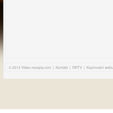
© 2013 Video-recepty.com
|
Kontakt
|
RRTV
|
Kopírování web