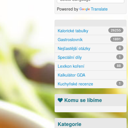
Powered by
Translate
Kalorické tabulky
26255
Gastroslovník
1891
Nejčastější otázky
8
Speciální díly
1
Lexikon koření
88
Kalkulátor GDA
Kuchyňské recenze
1
Komu se líbíme
Kategorie