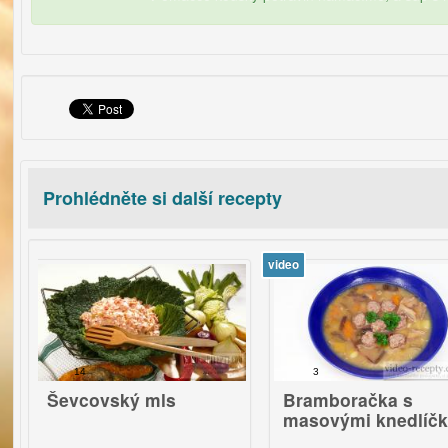
Prohlédněte si další recepty
video
v
14
3
evcovský mls
Bramboračka s
masovými knedlíčky