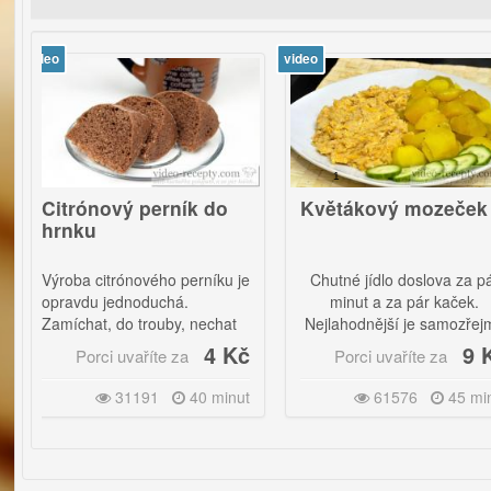
video
vid
1
rónový perník do
Květákový mozeček
ku
ba citrónového perníku je
Chutné jídlo doslova za pár
vdu jednoduchá.
minut a za pár kaček.
chat, do trouby, nechat
Nejlahodnější je samozřejmě
ladnout a šup do úst.
s bramborem.
4 Kč
9 Kč
Porci uvaříte za
Porci uvaříte za
31191
40 minut
61576
45 minut