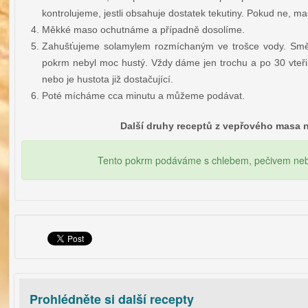
kontrolujeme, jestli obsahuje dostatek tekutiny. Pokud ne, m
Měkké maso ochutnáme a případně dosolíme.
Zahušťujeme solamylem rozmíchaným ve trošce vody. Smě
pokrm nebyl moc hustý. Vždy dáme jen trochu a po 30 vteřiná
nebo je hustota již dostačující.
Poté mícháme cca minutu a můžeme podávat.
Další druhy receptů z vepřového masa 
Tento pokrm podáváme s chlebem, pečivem nebo 
Prohlédněte si další recepty