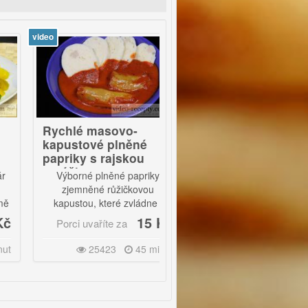
eo
video
Rychlé masovo-
Jehněčí kýta na
kapustové plněné
česneku
papriky s rajskou
omáčkou
Výborné plněné papriky
Pokud máte chuť na zvěřinu,
zjemněné růžičkovou
toto je jeden z
kapustou, které zvládne i
nejjednodušších receptů.
naprostý začátečník. |
Výsledek je opravdu zaručen!
15 Kč
39 Kč
Porci uvaříte za
Porci uvaříte za
|
Servírujeme s houskovým
25423
45 minut
53484
2 hodiny
knedlíkem nebo těstovinami.
Asi nejlepší je podávat tento
pokrm s bramborovým
knedlíkem a špenátem.
Pokud vám však bude
chutnat brambor, také se