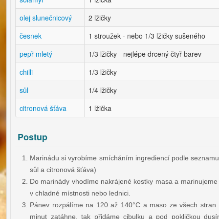
olej slunečnicový
2 lžičky
česnek
1 stroužek - nebo 1/3 lžičky sušeného
pepř mletý
1/3 lžičky - nejlépe drcený čtyř barev
chilli
1/3 lžičky
sůl
1/4 lžičky
citronová šťáva
1 lžička
Postup
Marinádu si vyrobíme smícháním ingrediencí podle seznamu ne
sůl a citronová šťáva)
Do marinády vhodíme nakrájené kostky masa a marinujeme n
v chladné místnosti nebo lednici.
Pánev rozpálíme na 120 až 140°C a maso ze všech stran 
minut zatáhne, tak přidáme cibulku a pod pokličkou d