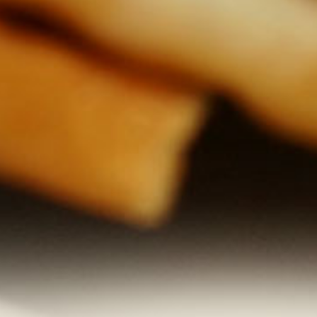
pohoštění je zaručen.|Jelikož
je ďábelské omáčky kolem 1
litru, bez obav ji můžete vložit
do čistých sklenic a 15 minut
ve vodě kolem 90°C
zasterilovat.|Omáčka jak už
název napovídá je ostrá,
přesto některým dětem velmi
chutná. Rozhodnutí jestli
tento pokrm servírovat dětem
je pouze na Vás....|Fantazii se
meze nekladou a tak můžete
dozdobit například na kolečka
nakrájeným vejcem uvařeným
natvrdo, nebo sterilovanou
okurkou či paprikou.|Pokud
hotovou pomazánku dáte na
velkou pánev a prohřejete s
30 vejci, potom rota vojáků
praskne přejedením.|
Když využijete letních slev na
zeleninu, potom budete mít