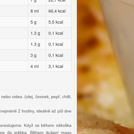
8 ml
66,4 kcal
5 g
5,5 kcal
1.3 g
0,1 kcal
1.3 g
0,1 kcal
3 g
0,1 kcal
4 ml
3,1 kcal
bo videa. (olej, česnek, pepř, chilli,
ejméně 2 hodiny, ideálně až půl dne
orestujeme. Když se během několika
usíme do měkka. Během dušení maso