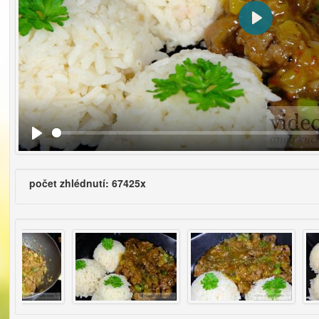
Přehrát
počet zhlédnutí: 67425x