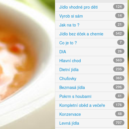
Jídlo vhodné pro děti
124
Vyrob si sám
14
Jak na to ?
21
Jídlo bez éček a chemie
542
Co je to ?
7
DIA
26
Hlavní chod
563
Dietní jídla
235
Chuťovky
365
Bezmasá jídla
296
Pokrm s houbami
41
Kompletní oběd a večeře
176
Konzervace
48
Levná jídla
707