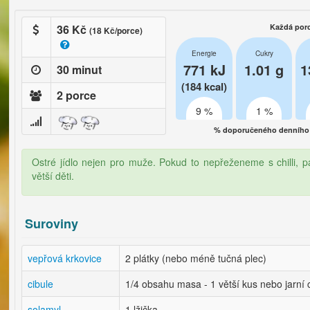
36 Kč
Každá por
(18 Kč/porce)
Energie
Cukry
771 kJ
1.01 g
1
30 minut
(184 kcal)
2 porce
9 %
1 %
% doporučeného denního 
Ostré jídlo nejen pro muže. Pokud to nepřeženeme s chilli, p
větší děti.
Suroviny
vepřová krkovice
2 plátky (nebo méně tučná plec)
cibule
1/4 obsahu masa - 1 větší kus nebo jarní 
solamyl
1 lžička