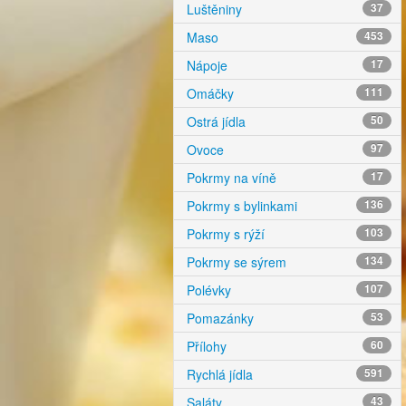
Luštěniny
37
Maso
453
Nápoje
17
Omáčky
111
Ostrá jídla
50
Ovoce
97
Pokrmy na víně
17
Pokrmy s bylinkami
136
Pokrmy s rýží
103
Pokrmy se sýrem
134
Polévky
107
Pomazánky
53
Přílohy
60
Rychlá jídla
591
Saláty
43