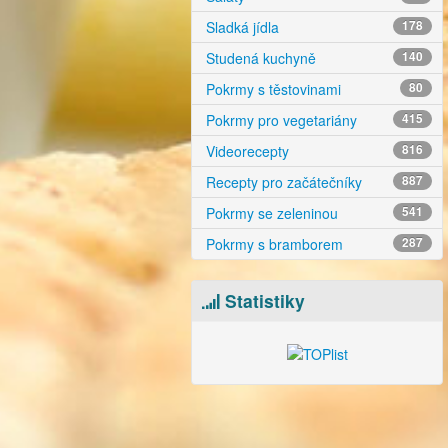
Sladká jídla
178
Studená kuchyně
140
Pokrmy s těstovinami
80
Pokrmy pro vegetariány
415
Videorecepty
816
Recepty pro začátečníky
887
Pokrmy se zeleninou
541
Pokrmy s bramborem
287
Statistiky