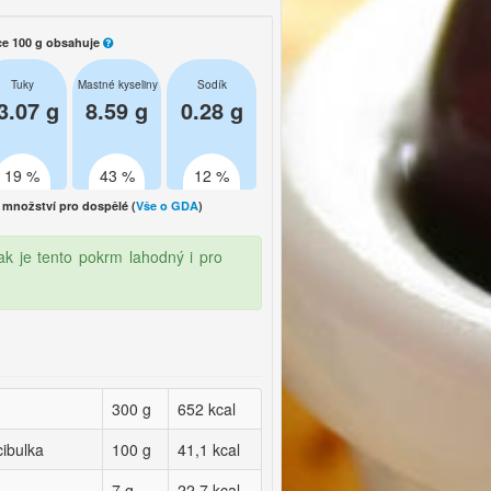
ce 100 g obsahuje
Tuky
Mastné kyseliny
Sodík
3.07 g
8.59 g
0.28 g
19 %
43 %
12 %
množství pro dospělé (
Vše o GDA
)
ak je tento pokrm lahodný i pro
300 g
652 kcal
cibulka
100 g
41,1 kcal
7 g
22,7 kcal