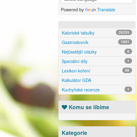
Powered by
Translate
Kalorické tabulky
26255
Gastroslovník
1891
Nejčastější otázky
8
Speciální díly
1
Lexikon koření
88
Kalkulátor GDA
Kuchyňské recenze
1
Komu se líbíme
Kategorie