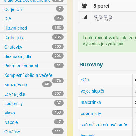
8 porcí
Co je to ?
7
DIA
26
Hlavní chod
563
Tento recept vznikl tak, že
Dietní jídla
235
Výsledek je vynikající!
Chuťovky
365
Bezmasá jídla
296
Suroviny
Pokrm s houbami
41
Kompletní oběd a večeře
rýže
176
Konzervace
48
vejce slepičí
Levná jídla
707
majoránka
Luštěniny
37
Maso
453
pepř mletý
Nápoje
17
sušená zeleninová směs
Omáčky
111
česnek