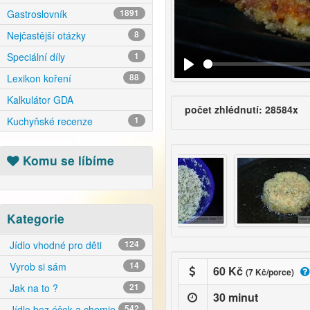
Gastroslovník
1891
Nejčastější otázky
8
Speciální díly
1
Lexikon koření
88
Kalkulátor GDA
počet zhlédnutí: 28584x
Kuchyňské recenze
1
Komu se líbíme
Kategorie
Jídlo vhodné pro děti
124
Vyrob si sám
14
60 Kč
(7 Kč/porce)
Jak na to ?
21
30 minut
Jídlo bez éček a chemie
542