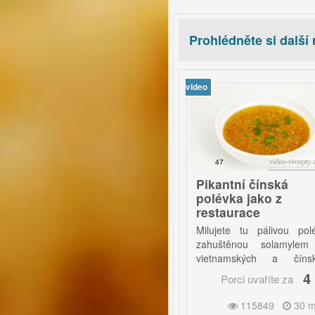
Prohlédněte si další
video
11
47
apriková pomazánka
Pikantní čínská
 česnekem
polévka jako z
restaurace
ýborná a velmi jednoduchá
Milujete tu pálivou polévku
pomazánka, kterou máte
zahuštěnou solamylem ve
dříve, než si myslíte.
vietnamských a čínských
restauracích? Udělejte si ji
4 Kč
4 Kč
Porci uvaříte za
Porci uvaříte za
doma téměř zadarmo!
41502
5 minut
115849
30 minut