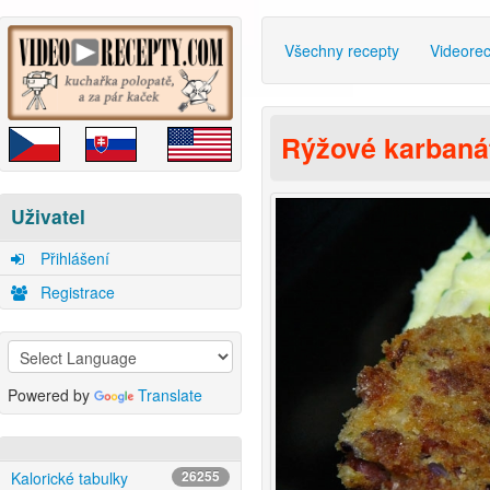
Všechny recepty
Videore
Rýžové karbaná
Uživatel
Přihlášení
Registrace
Powered by
Translate
Kalorické tabulky
26255