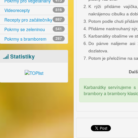
Pokrmy pro vegetariány
415
K rýži přidáme vajíčk
Videorecepty
816
nakrájenou cibulku a do
Recepty pro začátečníky
887
Potom podle chuti přidáme 
Přidáme nastrouhaný sýr
Pokrmy se zeleninou
541
Karbanátky obalíme ve s
Pokrmy s bramborem
287
Do pánve nalijeme asi
dozlatova.
Statistiky
Potom je přeložíme na sa
Dalš
Karbanátky servírujeme s
brambory a brambory klasi