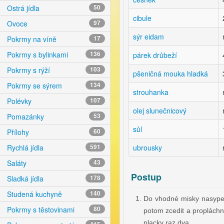
Ostrá jídla
50
cibule
Ovoce
97
sýr eidam
Pokrmy na víně
17
Pokrmy s bylinkami
136
párek drůbeží
Pokrmy s rýží
103
pšeničná mouka hladká
Pokrmy se sýrem
134
strouhanka
Polévky
107
olej slunečnicový
Pomazánky
53
sůl
Přílohy
60
ubrousky
Rychlá jídla
591
Saláty
43
Postup
Sladká jídla
178
Studená kuchyně
140
Do vhodné misky nasypem
Pokrmy s těstovinami
80
potom zcedit a propláchno
placky raz dva.