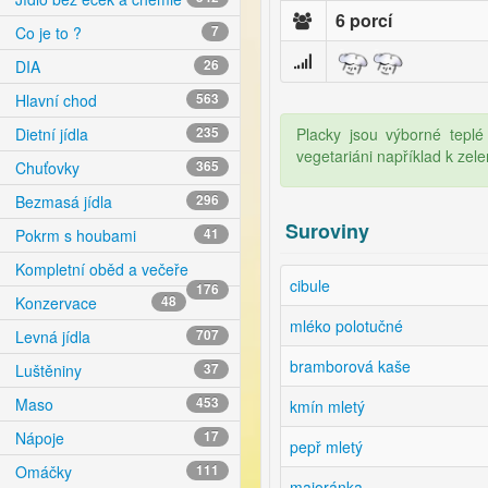
6 porcí
Co je to ?
7
DIA
26
Hlavní chod
563
Placky jsou výborné teplé
Dietní jídla
235
vegetariáni například k zel
Chuťovky
365
Bezmasá jídla
296
Suroviny
Pokrm s houbami
41
Kompletní oběd a večeře
cibule
176
Konzervace
48
mléko polotučné
Levná jídla
707
bramborová kaše
Luštěniny
37
Maso
453
kmín mletý
Nápoje
17
pepř mletý
Omáčky
111
majoránka