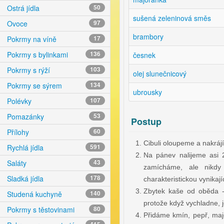
Ostrá jídla
50
sušená zeleninová směs
Ovoce
97
brambory
Pokrmy na víně
17
Pokrmy s bylinkami
136
česnek
Pokrmy s rýží
103
olej slunečnicový
Pokrmy se sýrem
134
ubrousky
Polévky
107
Pomazánky
53
Postup
Přílohy
60
Cibuli oloupeme a nakráj
Rychlá jídla
591
Na pánev nalijeme asi 
Saláty
43
zamícháme, ale nikdy 
Sladká jídla
178
charakteristickou vynikají
Zbytek kaše od oběda -
Studená kuchyně
140
protože když vychladne, 
Pokrmy s těstovinami
80
Přidáme kmín, pepř, maj