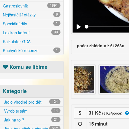
Gastroslovník
1891
Nejčastější otázky
8
Speciální díly
1
Lexikon koření
88
Kalkulátor GDA
počet zhlédnutí: 61263x
Kuchyňské recenze
1
Komu se líbíme
Kategorie
Jídlo vhodné pro děti
124
Vyrob si sám
14
31 Kč
(5 Kč/porce)
Jak na to ?
21
15 minut
Jídlo bez éček a chemie
542