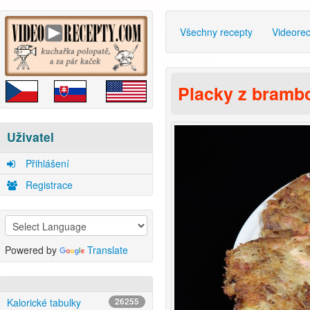
Všechny recepty
Videore
Placky z bramb
Uživatel
Přihlášení
Registrace
Powered by
Translate
Kalorické tabulky
26255