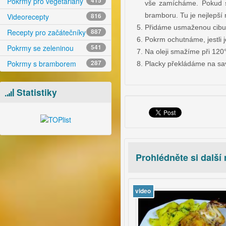
Pokrmy pro vegetariány
415
vše zamícháme. Pokud s
bramboru. Tu je nejlepší 
Videorecepty
816
Přidáme usmaženou cibul
Recepty pro začátečníky
887
Pokrm ochutnáme, jestli j
Pokrmy se zeleninou
541
Na oleji smažíme při 120
Pokrmy s bramborem
287
Placky překládáme na sav
Statistiky
Prohlédněte si další
o
video