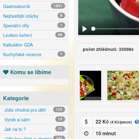
Gastroslovník
1891
Nejčastější otázky
8
Speciální díly
1
Lexikon koření
88
Kalkulátor GDA
počet zhlédnutí: 33598x
Kuchyňské recenze
1
Komu se líbíme
Kategorie
Jídlo vhodné pro děti
124
Vyrob si sám
14
22 Kč
(4 Kč/porce)
Jak na to ?
21
10 minut
Jídlo bez éček a chemie
542