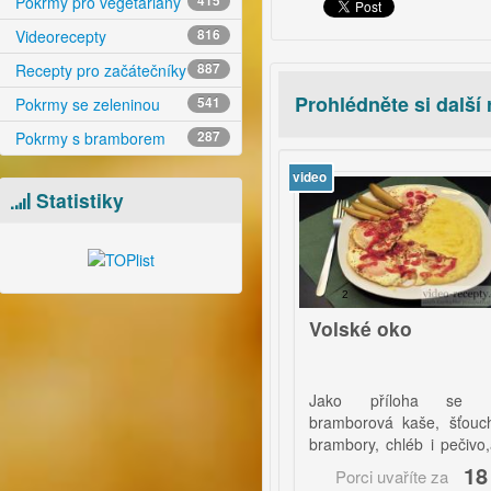
Pokrmy pro vegetariány
415
Videorecepty
816
Recepty pro začátečníky
887
Prohlédněte si další
Pokrmy se zeleninou
541
Pokrmy s bramborem
287
eo
video
Statistiky
64
2
Pikantní hospodský
Volské oko
guláš
kvělý guláš bez glutamanů a
Jako příloha se hodí
iných chemikálií, jehož
bramborová kaše, šťouchané
ikantnost máte zcela ve
brambory, chléb i pečivo,ale i
vých rukách.
jiným fantaziím se meze
21 Kč
18 Kč
Porci uvaříte za
Porci uvaříte za
nekladou. Spousta kuchařů