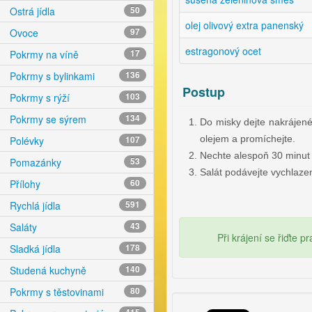
Ostrá jídla
50
olej olivový extra panenský
Ovoce
97
estragonový ocet
Pokrmy na víně
17
Pokrmy s bylinkami
136
Postup
Pokrmy s rýží
103
Pokrmy se sýrem
134
Do misky dejte nakrájené 
olejem a promíchejte.
Polévky
107
Nechte alespoň 30 minut o
Pomazánky
53
Salát podávejte vychlaze
Přílohy
60
Rychlá jídla
591
Saláty
43
Při krájení se řiďte p
Sladká jídla
178
Studená kuchyně
140
Pokrmy s těstovinami
80