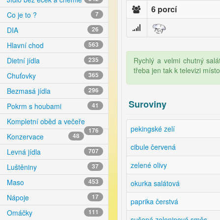
6 porcí
Co je to ?
7
DIA
26
Hlavní chod
563
Rychlý a velmi chutný salát
Dietní jídla
235
třeba jen tak k televizi mís
Chuťovky
365
Bezmasá jídla
296
Suroviny
Pokrm s houbami
41
Kompletní oběd a večeře
pekingské zelí
176
Konzervace
48
cibule červená
Levná jídla
707
zelené olivy
Luštěniny
37
Maso
453
okurka salátová
Nápoje
17
paprika čerstvá
Omáčky
111
sušená zeleninová směs