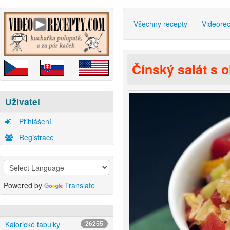
Všechny recepty
Videore
Čínský salát s o
Uživatel
Přihlášení
Registrace
Powered by
Translate
Kalorické tabulky
26255