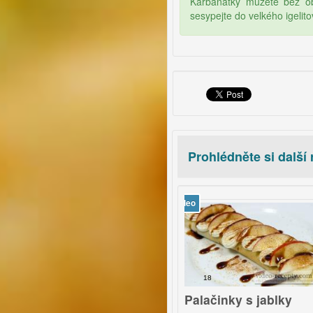
Karbanátky můžete bez ob
sesypejte do velkého igelito
Prohlédněte si další
video
vi
1
18
up z černého bezu
Palačinky s jablky