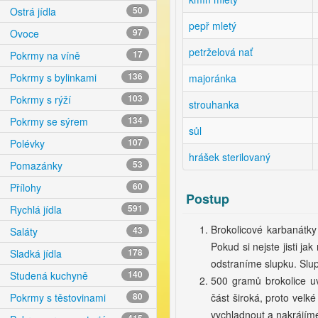
Ostrá jídla
50
pepř mletý
Ovoce
97
petrželová nať
Pokrmy na víně
17
Pokrmy s bylinkami
136
majoránka
Pokrmy s rýží
103
strouhanka
Pokrmy se sýrem
134
sůl
Polévky
107
hrášek sterilovaný
Pomazánky
53
Přílohy
60
Postup
Rychlá jídla
591
Brokolicové karbanátk
Saláty
43
Pokud si nejste jisti ja
Sladká jídla
178
odstraníme slupku. Slup
Studená kuchyně
140
500 gramů brokolice uv
část široká, proto velk
Pokrmy s těstovinami
80
vychladnout a nakrájíme