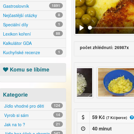
Gastroslovník
1891
Nejčastější otázky
8
Speciální díly
1
Lexikon koření
88
Kalkulátor GDA
počet zhlédnutí: 26987x
Kuchyňské recenze
1
Komu se líbíme
Kategorie
Jídlo vhodné pro děti
124
Vyrob si sám
14
59 Kč
(7 Kč/porce)
Jak na to ?
21
40 minut
Jídlo bez éček a chemie
542