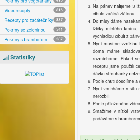
Pokrmy pro vegetariány
415
Na pánev nalijeme 3 l
Videorecepty
816
cibule začíná zlátnout.
Recepty pro začátečníky
887
Do mísy dáme nasekano
lžičky mletého kmínu, 
Pokrmy se zeleninou
541
vychladlou cibuli z pá
Pokrmy s bramborem
287
Nyní musíme vzniklou k
doma máme skladova
Statistiky
rozmícháme. Pokud se j
receptu jsme použili c
dávku strouhanky nelze 
Podle chuti dosolíme a
Nyní vmícháme v sítu o
nerozbili.
Podle přiloženého vide
Smažíme v nízké vrstv
podáváme s bramborem