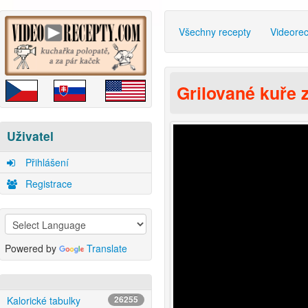
Všechny recepty
Videore
Grilované kuře 
Uživatel
Přihlášení
Registrace
Powered by
Translate
Kalorické tabulky
26255