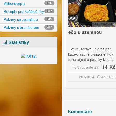
Videorecepty
816
Recepty pro začátečníky
887
Pokrmy se zeleninou
541
6
20
Pokrmy s bramborem
287
liv na palačinky a
Lečo s uzeninou
čníky
Statistiky
ný horký ovocný přeliv,
Velmi zdravé jídlo za pár
 si vyrobíte bez
kaček hlavně v sezóně, kdy
hkoliv chemikálií a
cena rajčat a papriky klesne
ivin.
na minimum. |
2 Kč
14 Kč
Porci uvaříte za
Porci uvaříte za
Vegetariáni jednoduše
40942
10 minut
60514
45 minut
vynechají uzeninu a mají
pokrm přesně podle svých
představ.|
Tento pokrm se již tradičně
hodí servírovat s bramborami,
nebo čerstvým chlebem či
Komentáře
pečivem.