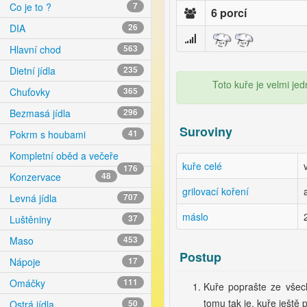
Co je to ?
7
6 porcí
DIA
26
Hlavní chod
563
Dietní jídla
235
Toto kuře je velmi jed
Chuťovky
365
Bezmasá jídla
296
Suroviny
Pokrm s houbami
41
Kompletní oběd a večeře
kuře celé
176
Konzervace
48
grilovací koření
Levná jídla
707
máslo
Luštěniny
37
Maso
453
Postup
Nápoje
17
Omáčky
111
Kuře poprašte ze všec
tomu tak je, kuře ještě 
Ostrá jídla
50