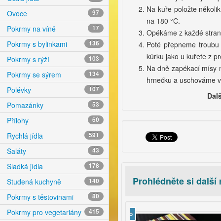
Na kuře položte několi
Ovoce
97
na 180 °C.
Pokrmy na víně
17
Opékáme z každé stran
Pokrmy s bylinkami
136
Poté přepneme troubu
kůrku jako u kuřete z pr
Pokrmy s rýží
103
Na dně zapékací mísy n
Pokrmy se sýrem
134
hrnečku a uschováme v 
Polévky
107
Dal
Pomazánky
53
Přílohy
60
Rychlá jídla
591
Saláty
43
Sladká jídla
178
Prohlédněte si další
Studená kuchyně
140
Pokrmy s těstovinami
80
Pokrmy pro vegetariány
415
video
vi