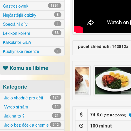
Gastroslovník
1891
Nejčastější otázky
8
Speciální díly
1
Lexikon koření
88
Kalkulátor GDA
počet zhlédnutí: 143812x
Kuchyňské recenze
1
Komu se líbíme
Kategorie
Jídlo vhodné pro děti
124
Vyrob si sám
14
74 Kč
(12 Kč/porce)
Jak na to ?
21
Jídlo bez éček a chemie
542
100 minut