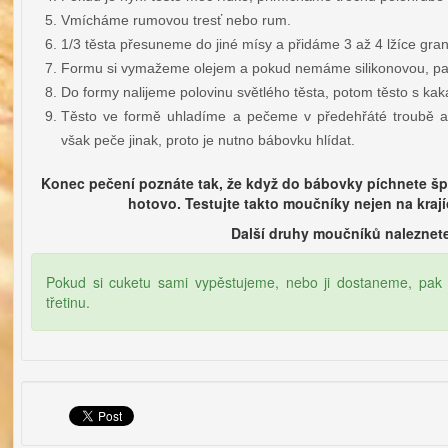
Vmícháme rumovou tresť nebo rum.
1/3 těsta přesuneme do jiné mísy a přidáme 3 až 4 lžíce gran
Formu si vymažeme olejem a pokud nemáme silikonovou, pa
Do formy nalijeme polovinu světlého těsta, potom těsto s ka
Těsto ve formě uhladíme a pečeme v předehřáté troubě as
však peče jinak, proto je nutno bábovku hlídat.
Konec pečení poznáte tak, že když do bábovky píchnete špej
hotovo. Testujte takto moučníky nejen na krají
Další druhy moučníků naleznet
Pokud si cuketu sami vypěstujeme, nebo ji dostaneme, pak 
třetinu.