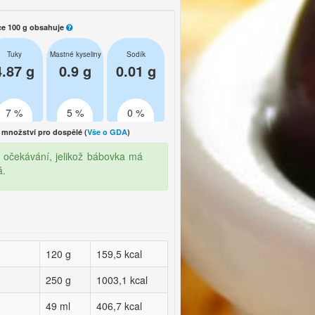
ce 100 g obsahuje
Tuky
Mastné kyseliny
Sodík
4.87 g
0.9 g
0.01 g
7 %
5 %
0 %
množství pro dospělé (
Vše o GDA
)
 očekávání, jelikož bábovka má
á.
120 g
159,5 kcal
250 g
1003,1 kcal
49 ml
406,7 kcal