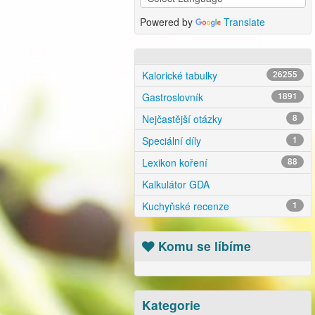
Powered by
Translate
Kalorické tabulky
26255
Gastroslovník
1891
Nejčastější otázky
8
Speciální díly
1
Lexikon koření
88
Kalkulátor GDA
Kuchyňské recenze
1
Komu se líbíme
Kategorie