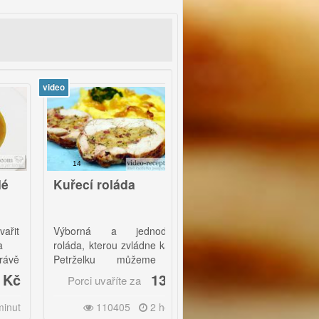
deo
video
14
26
Kuřecí roláda
Golubce
Výborná a jednoduchá
Tyto závitky pečeme při nižší
roláda, kterou zvládne každý.
teplotě, aby se vůně měly čas
Petrželku můžeme na
prolnout. Pokrm sice bude
velikonoce zaměnit za mladé
trvat delší dobu, výsledek
13 Kč
11 Kč
Porci uvaříte za
Porci uvaříte za
sekané kopřivy.|
však bude naprosto skvělý.
110405
2 hodiny
54643
2 hodiny
Servírujeme tak, jak nám