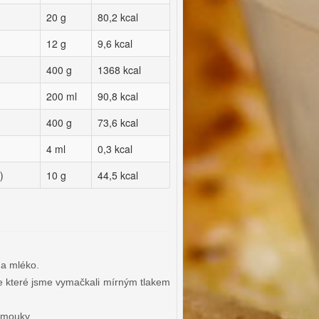
20 g
80,2 kcal
12 g
9,6 kcal
400 g
1368 kcal
200 ml
90,8 kcal
400 g
73,6 kcal
4 ml
0,3 kcal
)
10 g
44,5 kcal
 a mléko.
 které jsme vymačkali mírným tlakem
 mouky.