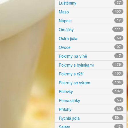
Luštěniny
37
Maso
453
Nápoje
17
Omáčky
111
Ostrá jídla
50
Ovoce
97
Pokrmy na víně
17
Pokrmy s bylinkami
136
Pokrmy s rýží
103
Pokrmy se sýrem
134
Polévky
107
Pomazánky
53
Přílohy
60
Rychlá jídla
591
Saláty
43