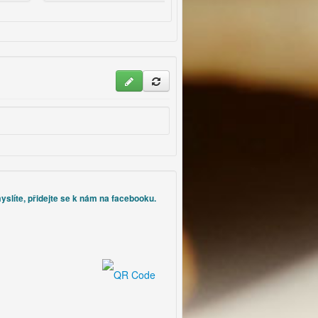
bude chutnat nejvíce, nám se
osvědčila bramborová kaše.
yslíte, přidejte se k nám na facebooku.