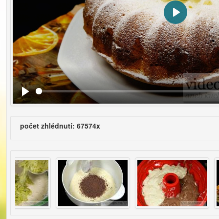
Přehrát
počet zhlédnutí: 67574x