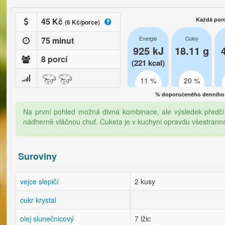
45 Kč
Každá por
(6 Kč/porce)
75 minut
Energie
Cukry
925 kJ
18.11 g
8 porcí
(221 kcal)
11 %
20 %
% doporučeného denního 
Na první pohled možná divná kombinace, ale výsledek předčí
nádherně vláčnou chuť. Cuketa je v kuchyni opravdu všestrann
Suroviny
vejce slepičí
2 kusy
cukr krystal
olej slunečnicový
7 lžic