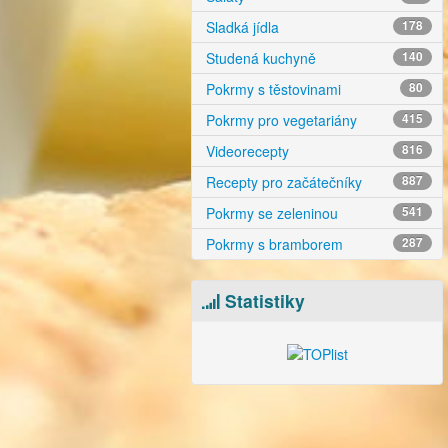
Sladká jídla
178
Studená kuchyně
140
Pokrmy s těstovinami
80
Pokrmy pro vegetariány
415
Videorecepty
816
Recepty pro začátečníky
887
Pokrmy se zeleninou
541
Pokrmy s bramborem
287
Statistiky