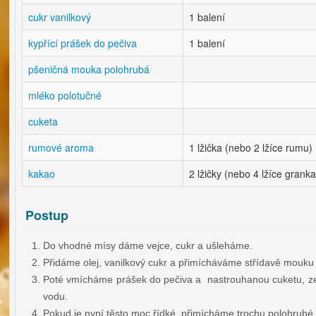
cukr vanilkový
1 balení
kypřící prášek do pečiva
1 balení
pšeničná mouka polohrubá
mléko polotučné
cuketa
rumové aroma
1 lžička (nebo 2 lžíce rumu)
kakao
2 lžičky (nebo 4 lžíce granka
Postup
Do vhodné mísy dáme vejce, cukr a ušleháme.
Přidáme olej, vanilkový cukr a přimícháváme střídavě mouku
Poté vmícháme prášek do pečiva a nastrouhanou cuketu, ze
vodu.
Pokud je nyní těsto moc řídké, přimícháme trochu polohrubé