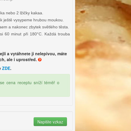
ka nebo 2 lžičky kakaa.
k ještě vysypeme hrubou moukou.
kaem a nakonec zbytek světlého těsta.
i 60 minut při 180°C. Každá trouba
lí a vytáhnete ji nelepivou, máte
ch, ale i uprostřed.
e
ZDE
.
se cena receptu sníží téměř o