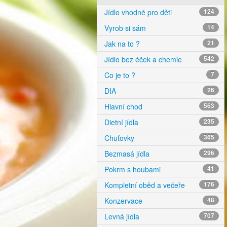
Jídlo vhodné pro děti
124
Vyrob si sám
14
Jak na to ?
21
Jídlo bez éček a chemie
542
Co je to ?
7
DIA
26
Hlavní chod
563
Dietní jídla
235
Chuťovky
365
Bezmasá jídla
296
Pokrm s houbami
41
Kompletní oběd a večeře
176
Konzervace
48
Levná jídla
707