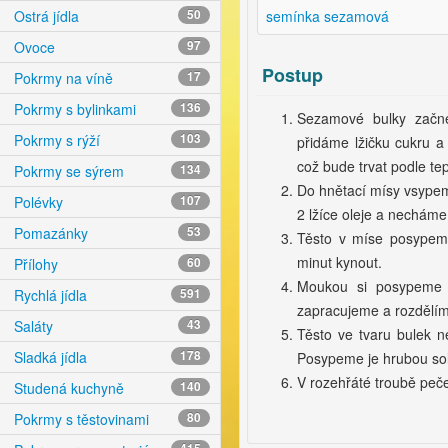
semínka sezamová
Ostrá jídla
50
Ovoce
97
Postup
Pokrmy na víně
17
Pokrmy s bylinkami
136
Sezamové bulky začn
Pokrmy s rýží
103
přidáme lžičku cukru a
což bude trvat podle tep
Pokrmy se sýrem
134
Do hnětací mísy vsypem
Polévky
107
2 lžíce oleje a necháme
Pomazánky
53
Těsto v míse posypem
minut kynout.
Přílohy
60
Moukou si posypeme 
Rychlá jídla
591
zapracujeme a rozdělíme
Saláty
43
Těsto ve tvaru bulek 
Sladká jídla
178
Posypeme je hrubou so
V rozehřáté troubě peč
Studená kuchyně
140
Pokrmy s těstovinami
80