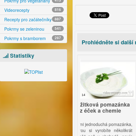
Pokrmy pro vegetariány
415
Videorecepty
816
Recepty pro začátečníky
887
Pokrmy se zeleninou
541
Pokrmy s bramborem
287
Prohlédněte si další
Statistiky
video
video
14
á rýže z rýžovaru
Pažitková pomazánka
Ku
bez éček a chemie
f
te polotovar, udělejte
Velmi jednoduchá pomazánka,
L
kou rýži doma. Budete
kterou si vyrobíte několikrát
sm