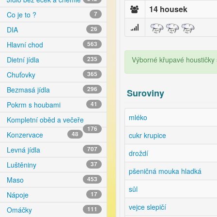
14 housek
Co je to ?
7
DIA
26
Hlavní chod
563
Výborné křupavé houstičky
Dietní jídla
235
Chuťovky
365
Bezmasá jídla
296
Suroviny
Pokrm s houbami
41
mléko
Kompletní oběd a večeře
176
Konzervace
48
cukr krupice
Levná jídla
707
droždí
Luštěniny
37
pšeničná mouka hladká
Maso
453
sůl
Nápoje
17
vejce slepičí
Omáčky
111