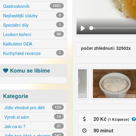
Gastroslovník
1891
Nejčastější otázky
8
Speciální díly
1
Lexikon koření
88
Kalkulátor GDA
počet zhlédnutí: 32502x
Kuchyňské recenze
1
Komu se líbíme
Kategorie
Jídlo vhodné pro děti
124
Vyrob si sám
14
20 Kč
(1 Kč/porce)
Jak na to ?
21
90 minut
Jídlo bez éček a chemie
542