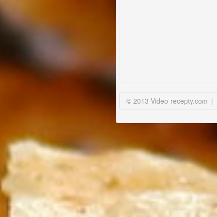
skutečně v pokrmu té které
ingredience použijeme. Část
majonézy nám totiž zbyde do
jiného pokrmu.|
Jak napovídá tabulka GDA -
d
oma vyrobená
pomazánka
bude docela
zdravá svačinka.|
Protože pomazánka obsahuje
© 2013 Video-recepty.com
|
syrový žloutek, spotřebujte ji
nejlépe do druhého dne.