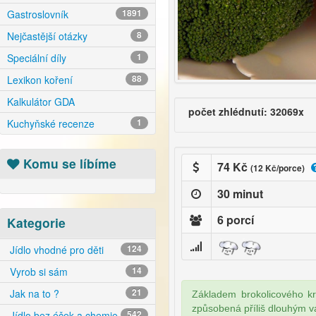
Gastroslovník
1891
Nejčastější otázky
8
Speciální díly
1
Lexikon koření
88
Kalkulátor GDA
počet zhlédnutí: 32069x
Kuchyňské recenze
1
Komu se líbíme
74 Kč
(12 Kč/porce)
30 minut
6 porcí
Kategorie
Jídlo vhodné pro děti
124
Vyrob si sám
14
Jak na to ?
21
Základem brokolicového kré
způsobená příliš dlouhým 
Jídlo bez éček a chemie
542