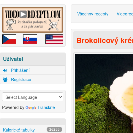
Všechny recepty
Videore
Brokolicový kr
Uživatel
Přihlášení
Registrace
Powered by
Translate
Kalorické tabulky
26255