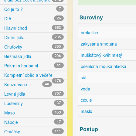
Co je to ?
7
Suroviny
DIA
26
Hlavní chod
563
brokolice
Dietní jídla
235
zakysaná smetana
Chuťovky
365
muškátový květ mletý
Bezmasá jídla
296
Pokrm s houbami
41
pšeničná mouka hladká
Kompletní oběd a večeře
sůl
176
Konzervace
48
voda
Levná jídla
707
cibule
Luštěniny
37
máslo
Maso
453
Nápoje
17
Postup
Omáčky
111