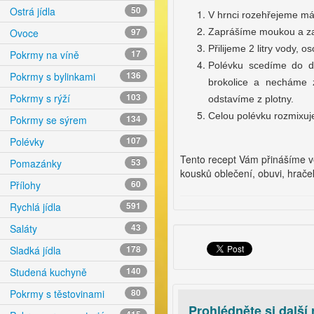
Ostrá jídla
50
V hrnci rozehřejeme má
Zaprášíme moukou a za
Ovoce
97
Přilijeme 2 litry vody, 
Pokrmy na víně
17
Polévku scedíme do d
Pokrmy s bylinkami
136
brokolice a necháme z
Pokrmy s rýží
103
odstavíme z plotny.
Celou polévku rozmixu
Pokrmy se sýrem
134
Polévky
107
Tento recept Vám přinášíme 
Pomazánky
53
kousků oblečení, obuvi, hraček
Přílohy
60
Rychlá jídla
591
Saláty
43
Sladká jídla
178
Studená kuchyně
140
Pokrmy s těstovinami
80
Prohlédněte si další