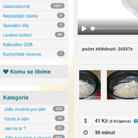
Gastroslovník
1891
Nejčastější otázky
8
Speciální díly
1
Lexikon koření
88
Kalkulátor GDA
počet zhlédnutí: 24337x
Kuchyňské recenze
1
Komu se líbíme
Kategorie
Jídlo vhodné pro děti
124
Vyrob si sám
14
41 Kč
(5 Kč/porce)
Jak na to ?
21
30 minut
Jídlo bez éček a chemie
542