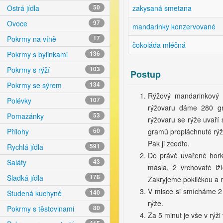
zakysaná smetana
Ostrá jídla
50
Ovoce
97
mandarinky konzervované
Pokrmy na víně
17
čokoláda mléčná
Pokrmy s bylinkami
136
Pokrmy s rýží
103
Postup
Pokrmy se sýrem
134
Rýžový mandarinkový 
Polévky
107
rýžovaru dáme 280 gr
Pomazánky
53
rýžovaru se rýže uvaří 
gramů propláchnuté rýže
Přílohy
60
Pak ji zceďte.
Rychlá jídla
591
Do právě uvařené hork
Saláty
43
másla, 2 vrchovaté l
Sladká jídla
178
Zakryjeme pokličkou a 
V misce si smícháme 2
Studená kuchyně
140
rýže.
Pokrmy s těstovinami
80
Za 5 minut je vše v rýž