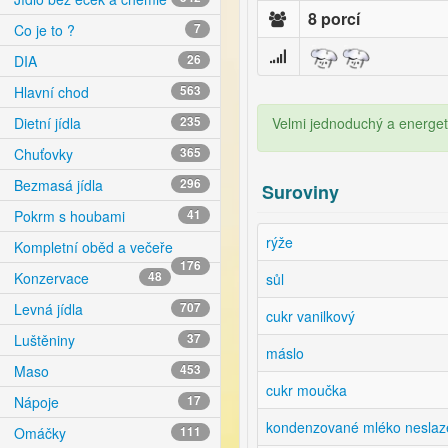
8 porcí
Co je to ?
7
DIA
26
Hlavní chod
563
Velmi jednoduchý a energeti
Dietní jídla
235
Chuťovky
365
Bezmasá jídla
296
Suroviny
Pokrm s houbami
41
rýže
Kompletní oběd a večeře
176
Konzervace
48
sůl
Levná jídla
707
cukr vanilkový
Luštěniny
37
máslo
Maso
453
cukr moučka
Nápoje
17
kondenzované mléko nesla
Omáčky
111