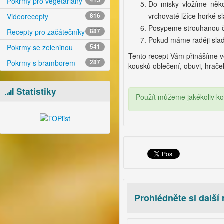
Pokrmy pro vegetariány
415
Do misky vložíme něko
vrchovaté lžíce horké 
Videorecepty
816
Posypeme strouhanou č
Recepty pro začátečníky
887
Pokud máme raději sladk
Pokrmy se zeleninou
541
Tento recept Vám přinášíme 
Pokrmy s bramborem
287
kousků oblečení, obuvi, hraček
Statistiky
Použít můžeme jakékoliv k
Prohlédněte si další