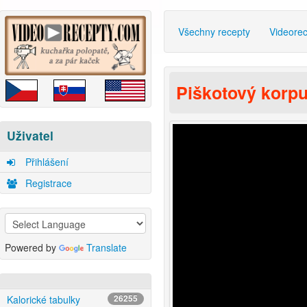
Všechny recepty
Videore
Piškotový korp
Uživatel
Přihlášení
Registrace
Powered by
Translate
Kalorické tabulky
26255