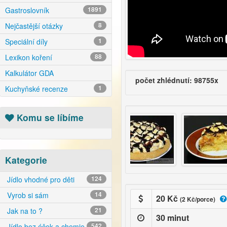
Gastroslovník
1891
Nejčastější otázky
8
Speciální díly
1
Lexikon koření
88
Kalkulátor GDA
počet zhlédnutí: 98755x
Kuchyňské recenze
1
Komu se líbíme
Kategorie
Jídlo vhodné pro děti
124
Vyrob si sám
14
20 Kč
(2 Kč/porce)
Jak na to ?
21
30 minut
Jídlo bez éček a chemie
542