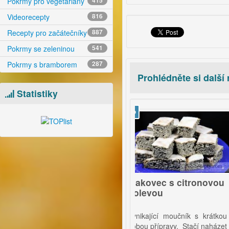
Pokrmy pro vegetariány
415
Videorecepty
816
Recepty pro začátečníky
887
Pokrmy se zeleninou
541
Pokrmy s bramborem
287
Prohlédněte si další
Statistiky
video
vid
98
neková
Makovec s citronovou
azánka s
polevou
ntálem
ná pomazánka s
Vynikající moučník s krátkou
nou chutí ementálu
dobou přípravy. Stačí naházet