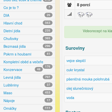
8 porcí
Co je to ?
7
DIA
26
Hlavní chod
563
Videorecept na kla
Dietní jídla
235
Chuťovky
365
Bezmasá jídla
296
Suroviny
Pokrm s houbami
41
vejce slepičí
Kompletní oběd a večeře
176
Konzervace
48
cukr krystal
Levná jídla
707
pšeničná mouka polohrubá
Luštěniny
37
olej slunečnicový
Maso
453
voda
Nápoje
17
Omáčky
111