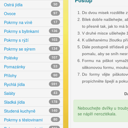
Postup
Ostrá jídla
50
Do dvou misek rozdělte zv
Ovoce
97
Bílek dobře našlehejte, a
Pokrmy na víně
17
to přesně tak, jak to má b
Pokrmy s bylinkami
136
V druhé misce ušlehejte 
Pokrmy s rýží
103
K ušlehanému žloutku při
Dále postupně střídavě p
Pokrmy se sýrem
134
pomalu, aby se sníh nesra
Polévky
107
Formu na piškot vymažt
Pomazánky
53
silikonovou formu, mouk
Do formy vlijte piškoto
Přílohy
60
propíchněte špejlí a pokud
Rychlá jídla
591
Saláty
43
D
Sladká jídla
178
Nebouchejte dvířky u trouby
Studená kuchyně
140
se náplň neroztékala.
Pokrmy s těstovinami
80