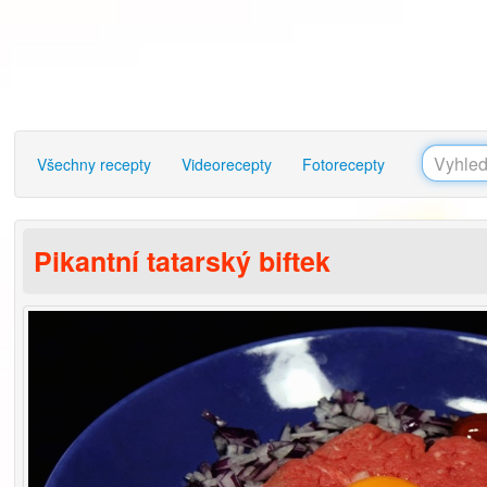
Všechny recepty
Videorecepty
Fotorecepty
Pikantní tatarský biftek