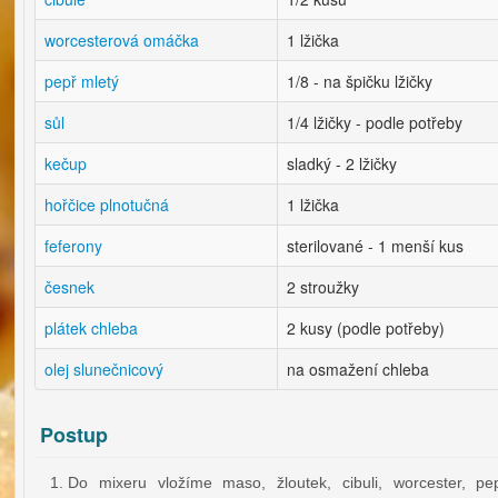
worcesterová omáčka
1 lžička
pepř mletý
1/8 - na špičku lžičky
sůl
1/4 lžičky - podle potřeby
kečup
sladký - 2 lžičky
hořčice plnotučná
1 lžička
feferony
sterilované - 1 menší kus
česnek
2 stroužky
plátek chleba
2 kusy (podle potřeby)
olej slunečnicový
na osmažení chleba
Postup
Do mixeru vložíme maso, žloutek, cibuli, worcester, pep