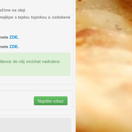
ažíme na oleji.
nejlépe s teplou topinkou a ozdobené
znete
ZDE
.
znete
ZDE
.
edience do něj vmíchat nadrobno