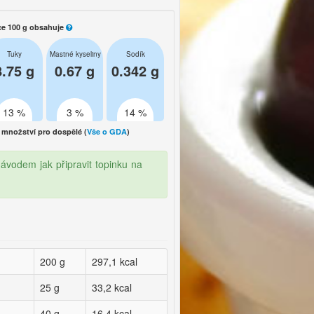
ce 100 g obsahuje
Tuky
Mastné kyseliny
Sodík
8.75 g
0.67 g
0.342 g
13 %
3 %
14 %
množství pro dospělé (
Vše o GDA
)
ávodem jak připravit topinku na
200 g
297,1 kcal
25 g
33,2 kcal
40 g
16,4 kcal