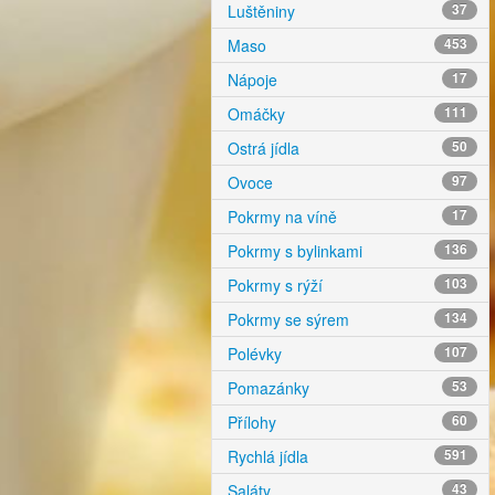
Luštěniny
37
Maso
453
Nápoje
17
Omáčky
111
Ostrá jídla
50
Ovoce
97
Pokrmy na víně
17
Pokrmy s bylinkami
136
Pokrmy s rýží
103
Pokrmy se sýrem
134
Polévky
107
Pomazánky
53
Přílohy
60
Rychlá jídla
591
Saláty
43