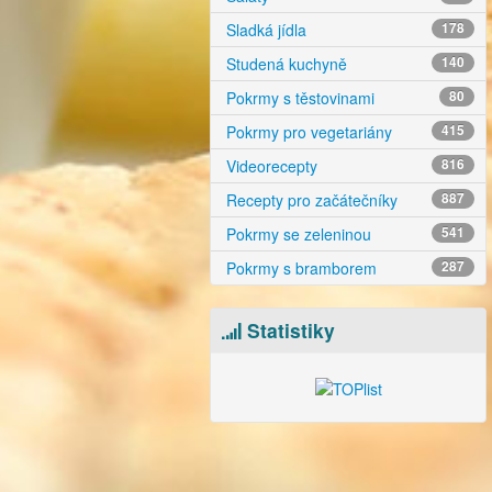
Sladká jídla
178
Studená kuchyně
140
Pokrmy s těstovinami
80
Pokrmy pro vegetariány
415
Videorecepty
816
Recepty pro začátečníky
887
Pokrmy se zeleninou
541
Pokrmy s bramborem
287
Statistiky