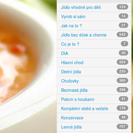
Jídlo vhodné pro děti
124
Vyrob si sám
14
Jak na to ?
21
Jídlo bez éček a chemie
542
Co je to ?
7
DIA
26
Hlavní chod
563
Dietní jídla
235
Chuťovky
365
Bezmasá jídla
296
Pokrm s houbami
41
Kompletní oběd a večeře
176
Konzervace
48
Levná jídla
707