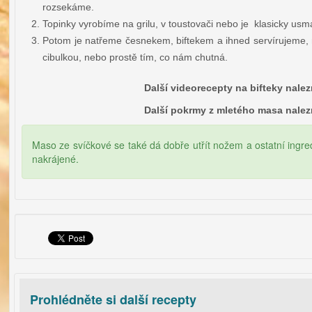
rozsekáme.
Topinky vyrobíme na grilu, v toustovači nebo je klasicky usm
Potom je natřeme česnekem, biftekem a ihned servírujeme, 
cibulkou, nebo prostě tím, co nám chutná.
Další videorecepty na bifteky nale
Další pokrmy z mletého masa nale
Maso ze svíčkové se také dá dobře utřít nožem a ostatní ingr
nakrájené.
Prohlédněte si další recepty