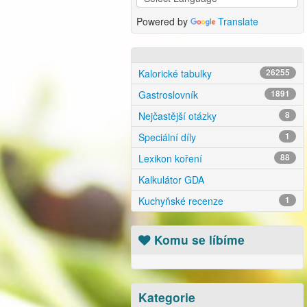
Powered by
Translate
Kalorické tabulky
26255
Gastroslovník
1891
Nejčastější otázky
8
Speciální díly
1
Lexikon koření
88
Kalkulátor GDA
Kuchyňské recenze
1
Komu se líbíme
Kategorie