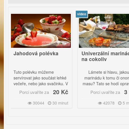
video
v
16
26
hodová polévka
Univerzální marináda
na cokoliv
to polévku můžeme
Lámete si hlavu, jakou
vírovat jako součást lehké
marinádu k tomu či onomu
eře, nebo jako svačinku. V
masu? Tato se hodí opravdu
ě krásně naše tělo osvěží.
ke všemu.
20 Kč
3 Kč
Porci uvaříte za
Porci uvaříte za
30044
30 minut
42078
5 minut