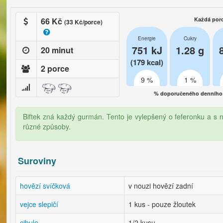
66 Kč
Každá por
(33 Kč/porce)
Energie
Cukry
751 kJ
1.28 g
20 minut
(179 kcal)
2 porce
9 %
1 %
% doporučeného denního 
Biftek zná každý gurmán. Tento je vylepšený o feferonku a s n
různé způsoby.
Suroviny
hovězí svíčková
v nouzi hovězí zadní
vejce slepičí
1 kus - pouze žloutek
cibule
1/2 kusu