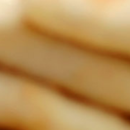
video
4
Luštěninová kaše s
Ja
uzeninou
Pokud máte rádi luštěniny,
Tu
tato kaše vás opravdu
ser
nezklame. Zejména
več
osmažená cibulka dodá
lét
10 Kč
Porci uvaříte za
pokrmu výtečnou chuť!
37231
45 minut