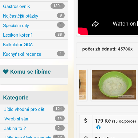
Gastroslovník
1891
Nejčastější otázky
8
Speciální díly
1
Lexikon koření
88
Kalkulátor GDA
počet zhlédnutí: 45786x
Kuchyňské recenze
1
Komu se líbíme
Kategorie
Jídlo vhodné pro děti
124
Vyrob si sám
14
179 Kč
(15 Kč/porce)
Jak na to ?
21
Jídlo bez éček a chemie
542