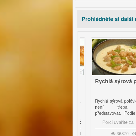
Prohlédněte si další
video
39
Rychlý čokoládový
Rychlá sýrová polévk
croissant
Croisanty vyrobené raz dva, a
Rychlá sýrová polévka, ktero
přitom potřebujete jen 5
není třeba dlouz
ingrediencí.
představovat. Podle chuti s
zvolte sýr, i když gouda s
1 Kč
12 K
Porci uvaříte za
Porci uvaříte za
hodí asi nejvíce.
42794
40 minut
36370
25 minu