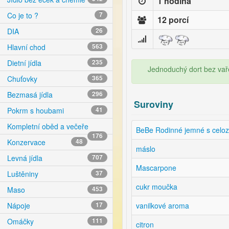
1 hodina
Co je to ?
7
12 porcí
DIA
26
Hlavní chod
563
Dietní jídla
235
Jednoduchý dort bez vařen
Chuťovky
365
Bezmasá jídla
296
Suroviny
Pokrm s houbami
41
Kompletní oběd a večeře
BeBe Rodinné jemné s celoz
176
Konzervace
48
máslo
Levná jídla
707
Mascarpone
Luštěniny
37
cukr moučka
Maso
453
vanilkové aroma
Nápoje
17
Omáčky
111
citron