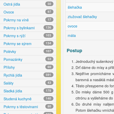
Ostrá jídla
50
šlehačka
Ovoce
97
ztužovač šlehačky
Pokrmy na víně
17
ovoce
Pokrmy s bylinkami
136
máta
Pokrmy s rýží
103
Pokrmy se sýrem
134
Postup
Polévky
107
Pomazánky
53
Jednoduchý sušenkový 
Přílohy
60
Drť dáme do mísy a při
Nejdříve promícháme 
Rychlá jídla
591
barevná a nasáklá másl
Saláty
43
Těsto přesypeme do for
Sladká jídla
178
Do misky dáme 500 g 
citrónu a vyšleháme do
Studená kuchyně
140
Do druhé mísy nalije
Pokrmy s těstovinami
80
Potom šlehačku vmích