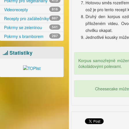
Pokrmy pro vegetariány
415
Hotovou směs rozetřeme
což je pro tento recept
Videorecepty
816
Druhý den korpus ozdo
Recepty pro začátečníky
887
přiloženém videu. Ov
Pokrmy se zeleninou
541
chvilku okapat.
Pokrmy s bramborem
287
Jednotlivé kousky může
Statistiky
Korpus samozřejmě můžeme
čokoládovými polevami.
Cheesecake můžeme