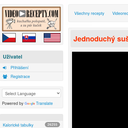
Všechny recepty
Videore
Jednoduchý su
Uživatel
Přihlášení
Registrace
Powered by
Translate
Kalorické tabulky
26255