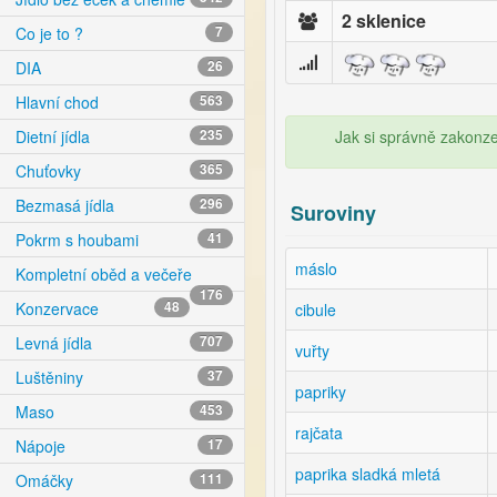
2 sklenice
Co je to ?
7
DIA
26
Hlavní chod
563
Jak si správně zakonze
Dietní jídla
235
Chuťovky
365
Bezmasá jídla
296
Suroviny
Pokrm s houbami
41
máslo
Kompletní oběd a večeře
176
Konzervace
48
cibule
Levná jídla
707
vuřty
Luštěniny
37
papriky
Maso
453
rajčata
Nápoje
17
paprika sladká mletá
Omáčky
111