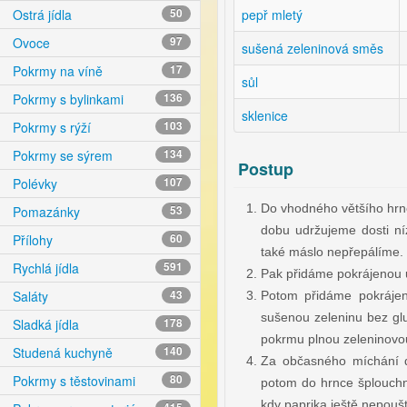
pepř mletý
Ostrá jídla
50
Ovoce
97
sušená zeleninová směs
Pokrmy na víně
17
sůl
Pokrmy s bylinkami
136
sklenice
Pokrmy s rýží
103
Pokrmy se sýrem
134
Postup
Polévky
107
Do vhodného většího hrnc
Pomazánky
53
dobu udržujeme dosti ní
Přílohy
60
také máslo nepřepálíme.
Rychlá jídla
591
Pak přidáme pokrájenou u
Saláty
43
Potom přidáme pokrájen
sušenou zeleninu bez gl
Sladká jídla
178
pokrmu plnou zeleninovou
Studená kuchyně
140
Za občasného míchání d
Pokrmy s těstovinami
80
potom do hrnce šplouchně
kdy paprika ještě nepoušt