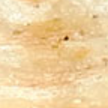
se též na rány způsobené
pokousáním vzteklého psa.
Práškem z rozemletých
suchých listů se zastavovalo
krvácení z nosu.|
Pokud máme malé děti,
dávejme pozor. Mějme na
paměti, že pracujeme s
poměrně velkým množstvím
vařící tekutiny. Mluvím z
vlastní zkušenosti, kdy jsem
jako dítě spadl do
zavařovacího hrnce
postaveného na zemi a
přikrytého pokličkou. Neměl
jsem lepší nápad, než si na ni
stoupnout... Po několika
měsících léčby snad naštěstí
bez následků...