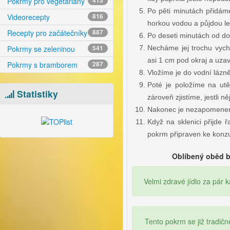
Pokrmy pro vegetariány
415
Po pěti minutách přidáme
Videorecepty
816
horkou vodou a půjdou le
Recepty pro začátečníky
887
Po deseti minutách od dob
Necháme jej trochu vych
Pokrmy se zeleninou
541
asi 1 cm pod okraj a uza
Pokrmy s bramborem
287
Vložíme je do vodní lázně
Poté je položíme na ut
Statistiky
zároveň zjistíme, jestli n
Nakonec je nezapomenem
Když na sklenici přijde 
pokrm připraven ke konz
Oblíbený oběd bohat
Velmi zdravé jídlo za pár 
Tento pokrm se již tradič