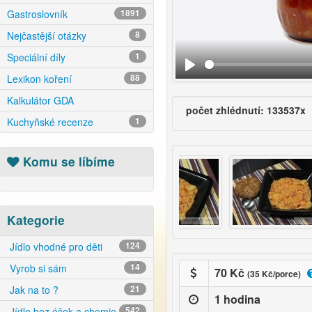
Gastroslovník
1891
Nejčastější otázky
8
Speciální díly
1
Lexikon koření
88
Kalkulátor GDA
počet zhlédnutí: 133537x
Kuchyňské recenze
1
Komu se líbíme
Kategorie
Jídlo vhodné pro děti
124
Vyrob si sám
14
70 Kč
(35 Kč/porce)
Jak na to ?
21
1 hodina
Jídlo bez éček a chemie
542