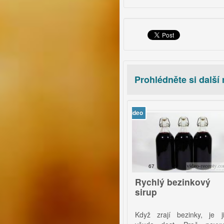
Prohlédněte si další
video
vi
7
67
usní cibulačka
Rychlý bezinkový
sirup
 jednoduchou polévku
Když zrají bezinky, je jich