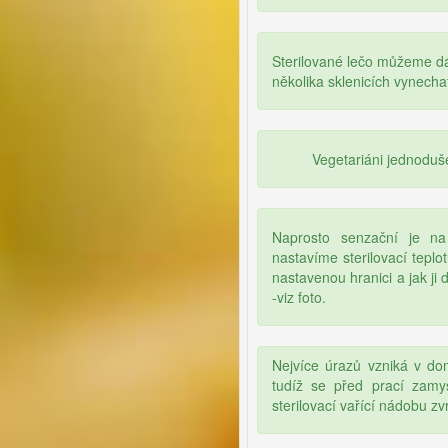
Sterilované lečo můžeme dá
několika sklenicích vynecha
Vegetariáni jednoduš
Naprosto senzační je na 
nastavíme sterilovací tepl
nastavenou hranici a jak j
-viz foto.
Nejvíce úrazů vzniká v do
tudíž se před prací zamys
sterilovací vařící nádobu z