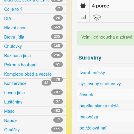
4 porce
Co je to ?
7
DIA
26
Hlavní chod
563
Velmi jednoduchá a zdravá v
Dietní jídla
235
Chuťovky
365
Bezmasá jídla
296
Suroviny
Pokrm s houbami
41
tvaroh měkký
Kompletní oběd a večeře
176
Konzervace
48
sýr tavený smetanový
Levná jídla
707
česnek
Luštěniny
37
paprika sladká mletá
Maso
453
majonéza
Nápoje
17
petrželová nať
Omáčky
111