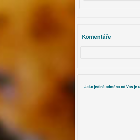
ýt i celozrnné.
skořicí.
Komentáře
Jako jediná odměna od Vás je uz