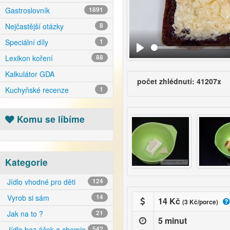
Gastroslovník
1891
Nejčastější otázky
8
Speciální díly
1
Lexikon koření
88
Kalkulátor GDA
počet zhlédnutí: 41207x
Kuchyňské recenze
1
Komu se líbíme
Kategorie
Jídlo vhodné pro děti
124
Vyrob si sám
14
14 Kč
(3 Kč/porce)
Jak na to ?
21
5 minut
Jídlo bez éček a chemie
542