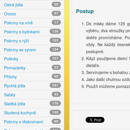
Ostrá jídla
50
Postup
Ovoce
97
Pokrmy na víně
17
Do misky dáme 125 gra
výběru, dva stroužky pr
Pokrmy s bylinkami
136
dobře promícháme. Poku
Pokrmy s rýží
103
vždy. Ne každý česnek 
Pokrmy se sýrem
134
postupně.
Když použijeme dietní 
Polévky
107
dietáře.
Pomazánky
53
Servírujeme s bohatou
Přílohy
60
Jako další chutnou ozd
Rychlá jídla
591
Použít můžeme pomazánk
Saláty
43
Sladká jídla
178
Studená kuchyně
140
Pokrmy s těstovinami
80