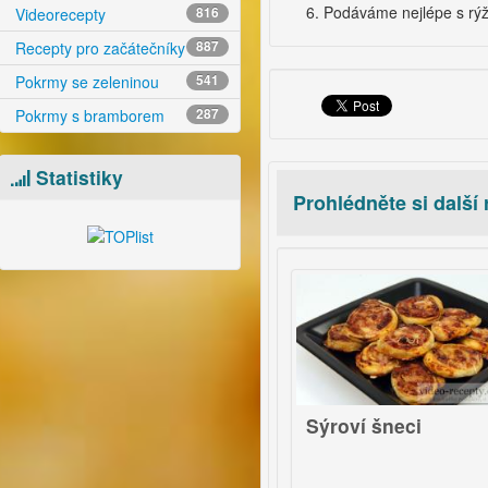
Podáváme nejlépe s rýž
Videorecepty
816
Recepty pro začátečníky
887
Pokrmy se zeleninou
541
Pokrmy s bramborem
287
Statistiky
Prohlédněte si další
o
17
ychlá vosí hnízda
Sýroví šneci