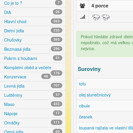
Co je to ?
7
4 porce
DIA
26
Hlavní chod
563
Dietní jídla
235
Pokud hledáte zdravé dietn
Chuťovky
365
nepobralo, což má velkou 
nejvíce.
Bezmasá jídla
296
Pokrm s houbami
41
Kompletní oběd a večeře
Suroviny
176
Konzervace
48
tofu
Levná jídla
707
olej slunečnicový
Luštěniny
37
Maso
453
cibule
Nápoje
17
česnek
Omáčky
111
loupaná rajčata ve vlastní šť
Ostrá jídla
50