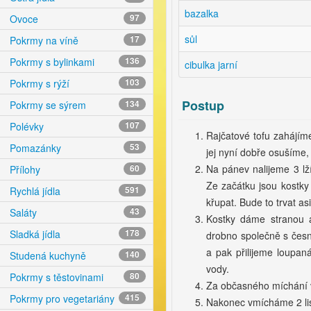
bazalka
Ovoce
97
sůl
Pokrmy na víně
17
Pokrmy s bylinkami
136
cibulka jarní
Pokrmy s rýží
103
Postup
Pokrmy se sýrem
134
Polévky
107
Rajčatové tofu zahájíme
Pomazánky
53
jej nyní dobře osušíme,
Na pánev nalijeme 3 lž
Přílohy
60
Ze začátku jsou kostk
Rychlá jídla
591
křupat. Bude to trvat as
Saláty
43
Kostky dáme stranou a
Sladká jídla
178
drobno společně s česn
a pak přilijeme loupaná
Studená kuchyně
140
vody.
Pokrmy s těstovinami
80
Za občasného míchání va
Pokrmy pro vegetariány
415
Nakonec vmícháme 2 list