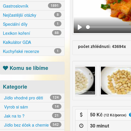
Gastroslovník
1891
Nejčastější otázky
8
Speciální díly
1
Lexikon koření
88
Kalkulátor GDA
počet zhlédnutí: 43694x
Kuchyňské recenze
1
Komu se líbíme
Kategorie
Jídlo vhodné pro děti
124
Vyrob si sám
14
50 Kč
(12 Kč/porce)
Jak na to ?
21
Jídlo bez éček a chemie
542
30 minut