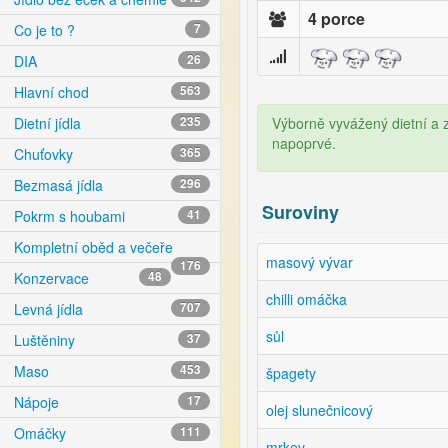
4 porce
Co je to ?
7
DIA
26
Hlavní chod
563
Výborně vyvážený dietní a 
Dietní jídla
235
napoprvé.
Chuťovky
365
Bezmasá jídla
296
Suroviny
Pokrm s houbami
41
Kompletní oběd a večeře
masový vývar
176
Konzervace
48
chilli omáčka
Levná jídla
707
sůl
Luštěniny
37
Maso
453
špagety
Nápoje
17
olej slunečnicový
Omáčky
111
mrkev