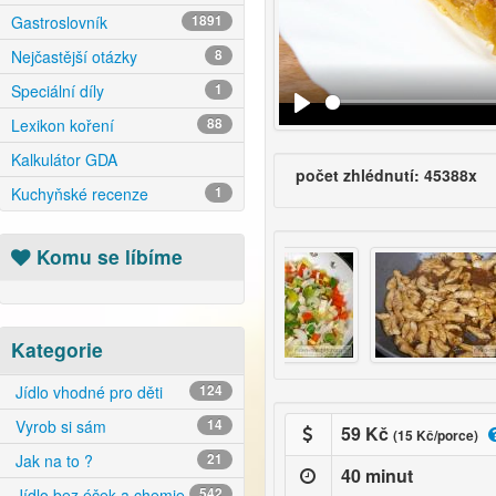
Gastroslovník
1891
Nejčastější otázky
8
Speciální díly
1
Lexikon koření
88
Kalkulátor GDA
počet zhlédnutí: 45388x
Kuchyňské recenze
1
Komu se líbíme
Kategorie
Jídlo vhodné pro děti
124
Vyrob si sám
14
59 Kč
(15 Kč/porce)
Jak na to ?
21
40 minut
Jídlo bez éček a chemie
542