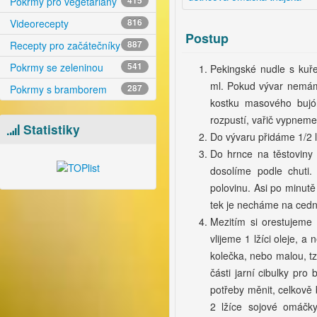
Pokrmy pro vegetariány
415
Videorecepty
816
Postup
Recepty pro začátečníky
887
Pokrmy se zeleninou
541
Pekingské nudle s kuř
ml. Pokud vývar nemáme
Pokrmy s bramborem
287
kostku masového bujó
rozpustí, vařič vypneme
Statistiky
Do vývaru přidáme 1/2 l
Do hrnce na těstoviny 
dosolíme podle chuti
polovinu. Asi po minut
tek je necháme na cedn
Mezitím si orestujeme
vlijeme 1 lžíci oleje,
kolečka, nebo malou, t
části jarní cibulky pr
potřeby měnit, celkově 
2 lžíce sojové omáčky