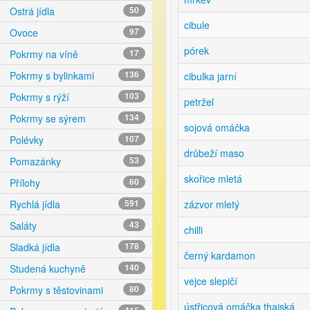
Ostrá jídla
50
cibule
Ovoce
97
pórek
Pokrmy na víně
17
Pokrmy s bylinkami
136
cibulka jarní
Pokrmy s rýží
103
petržel
Pokrmy se sýrem
134
sojová omáčka
Polévky
107
drůbeží maso
Pomazánky
53
skořice mletá
Přílohy
60
zázvor mletý
Rychlá jídla
591
Saláty
43
chilli
Sladká jídla
178
černý kardamon
Studená kuchyně
140
vejce slepičí
Pokrmy s těstovinami
80
ústřicová omáčka thajská