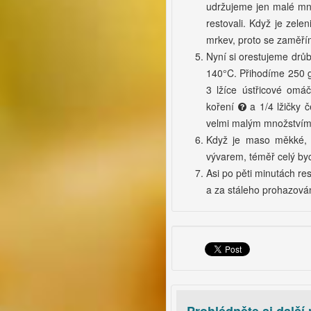
udržujeme jen malé mno
restovali. Když je zel
mrkev, proto se zaměří
Nyní si orestujeme drůb
140°C. Přihodíme 250 g
3 lžíce ústřicové omáčk
koření
a 1/4 lžičky 
velmi malým množstvím
Když je maso měkké, t
vývarem, téměř celý byc
Asi po pěti minutách re
a za stáleho prohazován
Prohlédněte si další