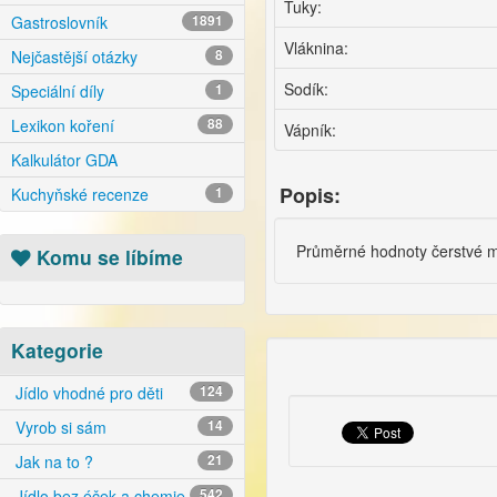
Tuky:
Gastroslovník
1891
Vláknina:
Nejčastější otázky
8
Sodík:
Speciální díly
1
Lexikon koření
88
Vápník:
Kalkulátor GDA
Popis:
Kuchyňské recenze
1
Průměrné hodnoty čerstvé mr
Komu se líbíme
Kategorie
Jídlo vhodné pro děti
124
Vyrob si sám
14
Jak na to ?
21
Jídlo bez éček a chemie
542