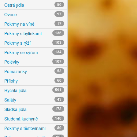
Ostrá jídla
50
Ovoce
97
Pokrmy na víně
17
Pokrmy s bylinkami
136
Pokrmy s rýží
103
Pokrmy se sýrem
134
Polévky
107
Pomazánky
53
Přílohy
60
Rychlá jídla
591
Saláty
43
Sladká jídla
178
Studená kuchyně
140
Pokrmy s těstovinami
80