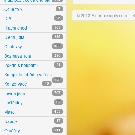
Co je to ?
7
© 2013 Video-recepty.com
|
K
DIA
26
Hlavní chod
563
Dietní jídla
235
Chuťovky
365
Bezmasá jídla
296
Pokrm s houbami
41
Kompletní oběd a večeře
176
Konzervace
48
Levná jídla
707
Luštěniny
37
Maso
453
Nápoje
17
Omáčky
111