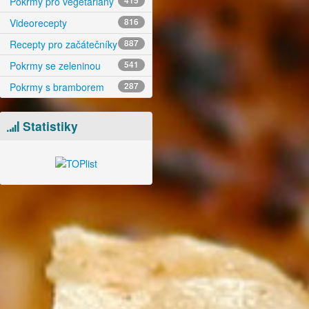
Pokrmy pro vegetariány
415
Videorecepty
816
Recepty pro začátečníky
887
Pokrmy se zeleninou
541
Pokrmy s bramborem
287
Statistiky