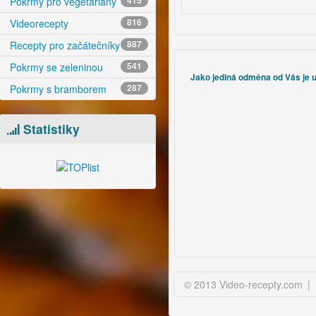
Pokrmy pro vegetariány
415
Videorecepty
816
Recepty pro začátečníky
887
Pokrmy se zeleninou
541
Jako jediná odměna od Vás je uz
Pokrmy s bramborem
287
Statistiky
© 2013 Video-recepty.com
|