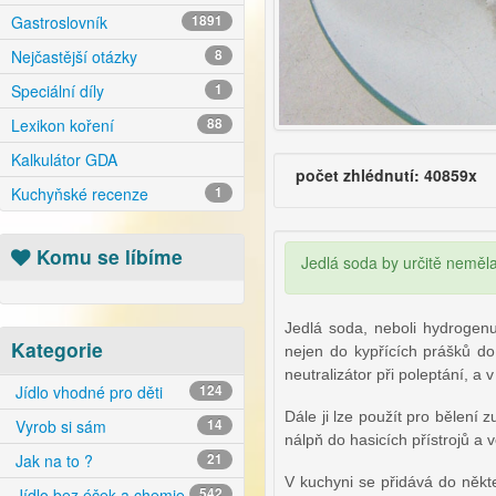
Gastroslovník
1891
Nejčastější otázky
8
Speciální díly
1
Lexikon koření
88
Kalkulátor GDA
počet zhlédnutí: 40859x
Kuchyňské recenze
1
Komu se líbíme
Jedlá soda by určitě neměla
Jedlá soda, neboli hydrogen
Kategorie
nejen do kypřících prášků do
neutralizátor při poleptání, a
Jídlo vhodné pro děti
124
Dále ji lze použít pro bělení
Vyrob si sám
14
nálpň do hasicích přístrojů a v
Jak na to ?
21
V kuchyni se přidává do někt
Jídlo bez éček a chemie
542