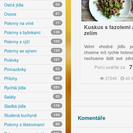
Ostrá jídla
50
Ovoce
97
9
2
Pokrmy na víně
17
Smažené brambory se
Kuskus s fazolemi a
smetanovými kuřecími
zelím
Pokrmy s bylinkami
136
kousky
Pokrmy s rýží
103
Lahodné a vyvážené rychlé
Velmi vhodné jídlo pokud
Pokrmy se sýrem
134
jídlo, které podle videa
chceme mít rychle hotovo, ale
zvládnete naprosto hravě.
nechceme šidit své zdraví. |
Polévky
107
Pokud přesně nevíte co je to
24 Kč
7 Kč
Porci uvaříte za
Porci uvaříte za
Pomazánky
53
kuskus, a jak se vyrábí,
podívejte se
ZDE
.
25953
40 minut
37246
40 minut
Přílohy
60
Rychlá jídla
591
Saláty
43
Sladká jídla
178
Studená kuchyně
140
Komentáře
Pokrmy s těstovinami
80