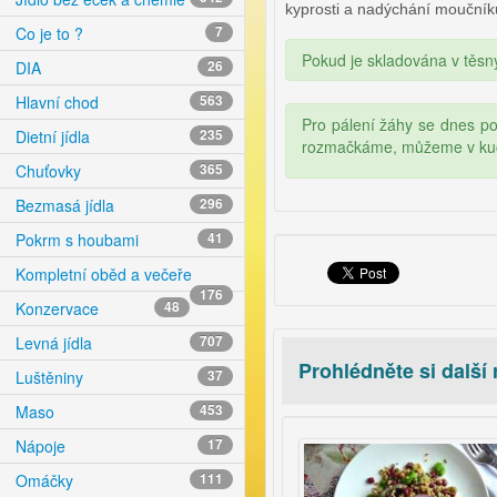
kyprosti a nadýchání moučník
Co je to ?
7
Pokud je skladována v těsn
DIA
26
Hlavní chod
563
Pro pálení žáhy se dnes použ
Dietní jídla
235
rozmačkáme, můžeme v kuc
Chuťovky
365
Bezmasá jídla
296
Pokrm s houbami
41
Kompletní oběd a večeře
176
Konzervace
48
Levná jídla
707
Prohlédněte si další
Luštěniny
37
Maso
453
deo
Nápoje
17
Omáčky
111