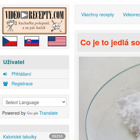
Všechny recepty
Videore
Co je to jedlá s
Uživatel
Přihlášení
Registrace
Powered by
Translate
Kalorické tabulky
26255