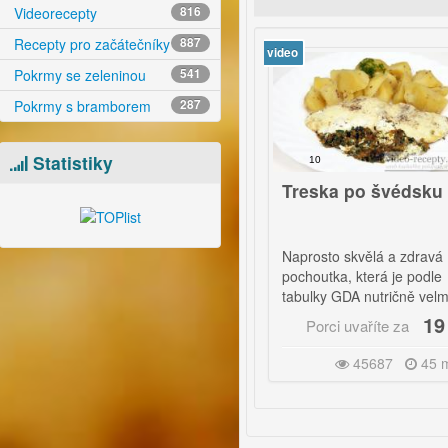
Videorecepty
816
Recepty pro začátečníky
887
video
Pokrmy se zeleninou
541
Pokrmy s bramborem
287
Statistiky
10
10
Makrela po formansku
Treska po švédsku
ýborná grilovaná makrela s
Naprosto skvělá a zdravá
omadůrem. Pokud si
pochoutka, která je podle
grilujete s rybou i brambory,
tabulky GDA nutričně velmi
ak máte vynikající hlavní
vyvážená.
50 Kč
19 Kč
Porci uvaříte za
Porci uvaříte za
hod.
29380
25 minut
45687
45 minut