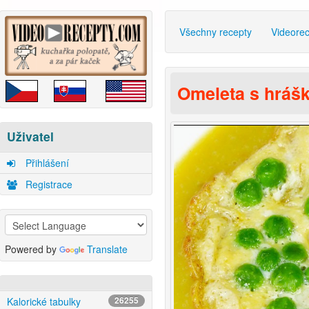
Všechny recepty
Videore
Omeleta s hráš
Uživatel
Přihlášení
Registrace
Powered by
Translate
Kalorické tabulky
26255