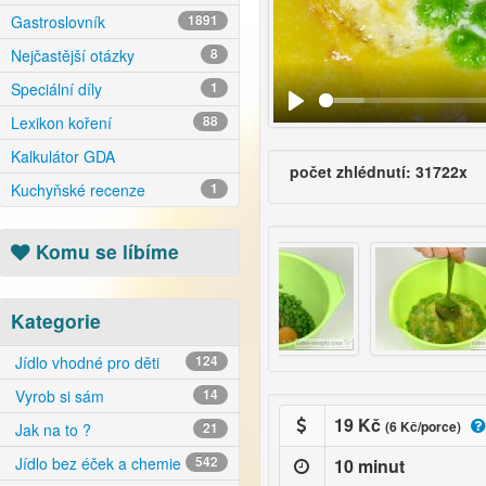
Gastroslovník
1891
Nejčastější otázky
8
Speciální díly
1
Lexikon koření
88
Kalkulátor GDA
počet zhlédnutí: 31722x
Kuchyňské recenze
1
Komu se líbíme
Kategorie
Jídlo vhodné pro děti
124
Vyrob si sám
14
19 Kč
(6 Kč/porce)
Jak na to ?
21
Jídlo bez éček a chemie
542
10 minut