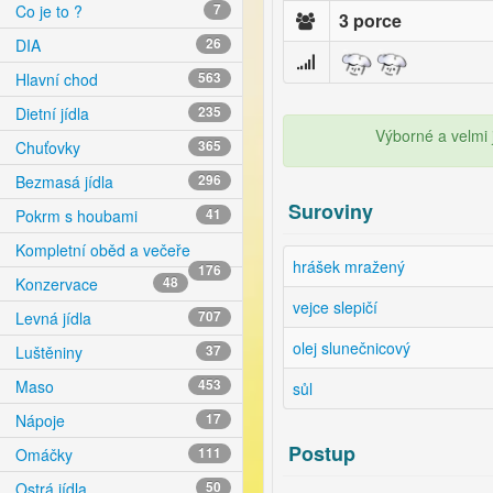
Co je to ?
7
3 porce
DIA
26
Hlavní chod
563
Dietní jídla
235
Výborné a velmi 
Chuťovky
365
Bezmasá jídla
296
Suroviny
Pokrm s houbami
41
Kompletní oběd a večeře
hrášek mražený
176
Konzervace
48
vejce slepičí
Levná jídla
707
olej slunečnicový
Luštěniny
37
Maso
453
sůl
Nápoje
17
Postup
Omáčky
111
Ostrá jídla
50