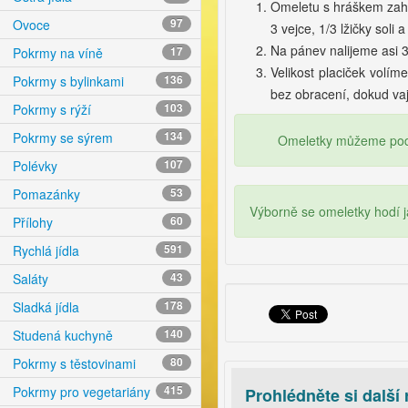
Omeletu s hráškem zah
Ovoce
97
3 vejce, 1/3 lžičky sol
Na pánev nalijeme asi 3
Pokrmy na víně
17
Velikost placiček volí
Pokrmy s bylinkami
136
bez obracení, dokud vaj
Pokrmy s rýží
103
Pokrmy se sýrem
134
Omeletky můžeme pod
Polévky
107
Pomazánky
53
Výborně se omeletky hodí j
Přílohy
60
Rychlá jídla
591
Saláty
43
Sladká jídla
178
Studená kuchyně
140
Pokrmy s těstovinami
80
Pokrmy pro vegetariány
415
Prohlédněte si další