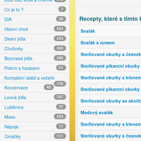
Co je to ?
7
Recepty, které s tímto 
DIA
26
Hlavní chod
563
Svařák
Dietní jídla
235
Svařák s rumem
Chuťovky
365
Sterilované okurky s česne
Bezmasá jídla
296
Sterilované pikantní okurky
Pokrm s houbami
41
Sterilované okurky s křene
Kompletní oběd a večeře
176
Konzervace
48
Sterilované pikantní okurky
Levná jídla
707
Sterilované okurky se skořic
Luštěniny
37
Medový svařák
Maso
453
Sterilované okurky s křene
Nápoje
17
Sterilované okurky s česne
Omáčky
111