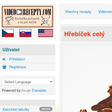
Všechny recepty
Videore
Hřebíček celý
Uživatel
Přihlášení
Registrace
Powered by
Translate
Kalorické tabulky
26255