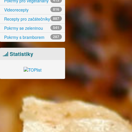
Pokrmy pro vegetariány
415
Videorecepty
816
Recepty pro začátečníky
887
Pokrmy se zeleninou
541
Pokrmy s bramborem
287
Statistiky