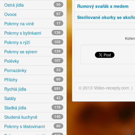
Ostrá jídla
50
Rumový svařák s medem
Ovoce
97
Sterilované okurky se skořic
Pokrmy na víně
17
Pokrmy s bylinkami
136
Kořen
Pokrmy s rýží
103
Pokrmy se sýrem
134
Polévky
107
Pomazánky
53
Přílohy
60
© 2013 Video-recepty.com
|
Rychlá jídla
591
Saláty
43
Sladká jídla
178
Studená kuchyně
140
Pokrmy s těstovinami
80