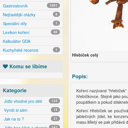
Gastroslovník
1891
Nejčastější otázky
8
Speciální díly
1
Lexikon koření
88
Kalkulátor GDA
Kuchyňské recenze
1
Hřebíček celý
Komu se líbíme
Popis:
Kategorie
Koření nazývané "hřebíček" 
hřebíčkovce. Stejně jako pou
Jídlo vhodné pro děti
124
poupátkem a pokud stisknete
Vyrob si sám
14
Koření Hřebíček se použív
jablečných jídel, ke konze
Jak na to ?
21
masu.Mletý se pak přidává 
Jídlo bez éček a chemie
542