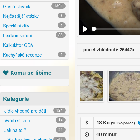
Gastroslovník
1891
Nejčastější otázky
8
Speciální díly
1
Lexikon koření
88
Kalkulátor GDA
počet zhlédnutí: 26447x
Kuchyňské recenze
1
Komu se líbíme
Kategorie
Jídlo vhodné pro děti
124
Vyrob si sám
14
48 Kč
(10 Kč/porce)
Jak na to ?
21
40 minut
Jídlo bez éček a chemie
542