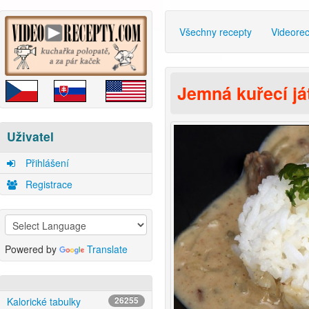
Všechny recepty
Videore
Jemná kuřecí já
Uživatel
Přihlášení
Registrace
Powered by
Translate
Kalorické tabulky
26255