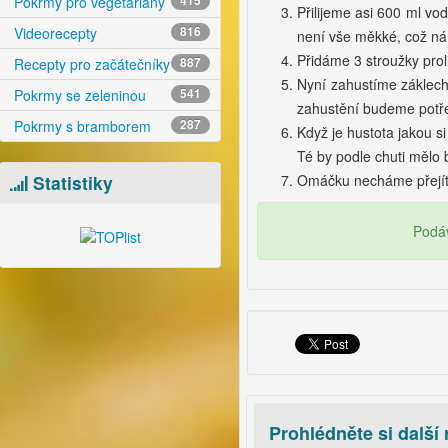
Pokrmy pro vegetariány
415
Přilijeme asi 600 ml vo
Videorecepty
816
není vše měkké, což ná
Přidáme 3 stroužky pro
Recepty pro začátečníky
887
Nyní zahustíme záklech
Pokrmy se zeleninou
541
zahustění budeme potře
Pokrmy s bramborem
287
Když je hustota jakou s
Té by podle chuti mělo 
Omáčku necháme přejí
Statistiky
Podáv
Prohlédněte si další