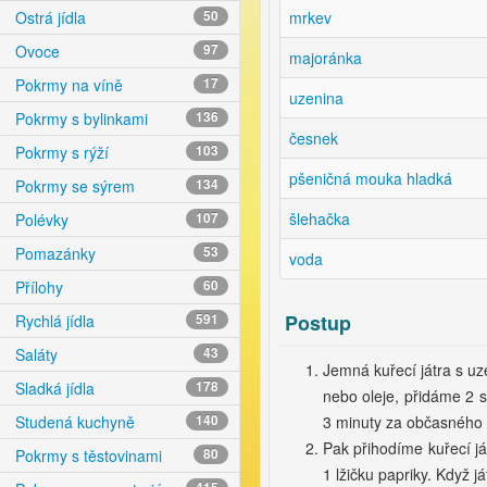
mrkev
Ostrá jídla
50
Ovoce
97
majoránka
Pokrmy na víně
17
uzenina
Pokrmy s bylinkami
136
česnek
Pokrmy s rýží
103
pšeničná mouka hladká
Pokrmy se sýrem
134
šlehačka
Polévky
107
Pomazánky
53
voda
Přílohy
60
Postup
Rychlá jídla
591
Saláty
43
Jemná kuřecí játra s u
Sladká jídla
178
nebo oleje, přidáme 2 s
3 minuty za občasného
Studená kuchyně
140
Pak přihodíme kuřecí já
Pokrmy s těstovinami
80
1 lžičku papriky. Když j