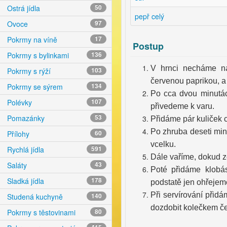
Ostrá jídla
50
pepř celý
Ovoce
97
Pokrmy na víně
17
Postup
Pokrmy s bylinkami
136
V hrnci necháme na
Pokrmy s rýží
103
červenou paprikou, a 
Pokrmy se sýrem
134
Po cca dvou minutác
Polévky
107
přivedeme k varu.
Pomazánky
53
Přidáme pár kuliček c
Po zhruba deseti min
Přílohy
60
vcelku.
Rychlá jídla
591
Dále vaříme, dokud z
Saláty
43
Poté přidáme klobás
Sladká jídla
178
podstatě jen ohřeje
Při servírování přid
Studená kuchyně
140
dozdobit kolečkem če
Pokrmy s těstovinami
80