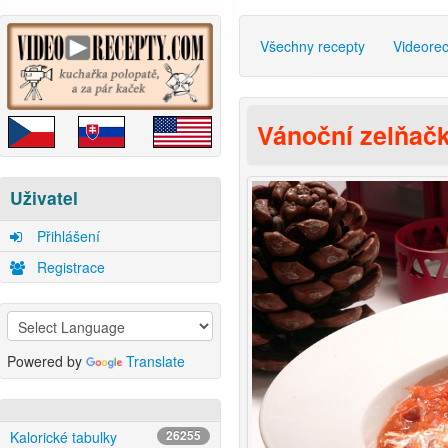
Všechny recepty
Videore
Vánoční zelňač
Uživatel
Přihlášení
Registrace
Powered by
Translate
Kalorické tabulky
26255