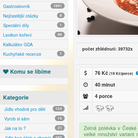
Gastroslovník
1891
Nejčastější otázky
8
Speciální díly
1
Lexikon koření
88
Kalkulátor GDA
počet zhlédnutí: 39732x
Kuchyňské recenze
1
Komu se líbíme
76 Kč
(19 Kč/porce)
40 minut
4 porce
Kategorie
Jídlo vhodné pro děti
124
Vyrob si sám
14
Zelná polévka v České R
Jak na to ?
21
velké množství variant 
Jídlo bez éček a chemie
542