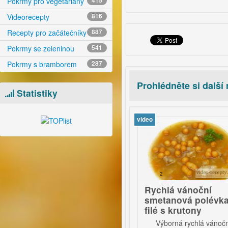
Pokrmy pro vegetariány
415
Videorecepty
816
Recepty pro začátečníky
887
Pokrmy se zeleninou
541
Pokrmy s bramborem
287
Prohlédněte si další
Statistiky
eo
video
1
2
Rychlé masové
Rychlá vánoční
ýžovo-kapustové
smetanová polévka z
lněné papriky s
filé s krutony
rajskou omáčkou
Velmi známé a rychlé jídlo.
Výborná rychlá vánoční