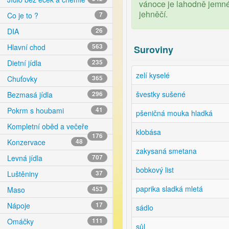
vánoce je lahodně jemné c
jehněčí.
Co je to ?
7
DIA
26
Hlavní chod
563
Suroviny
Dietní jídla
235
zelí kyselé
Chuťovky
365
švestky sušené
Bezmasá jídla
296
Pokrm s houbami
41
pšeničná mouka hladká
Kompletní oběd a večeře
klobása
176
Konzervace
48
zakysaná smetana
Levná jídla
707
bobkový list
Luštěniny
37
paprika sladká mletá
Maso
453
Nápoje
17
sádlo
Omáčky
111
sůl