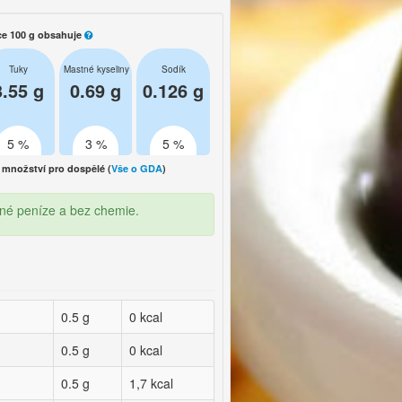
ce 100 g obsahuje
Tuky
Mastné kyseliny
Sodík
3.55 g
0.69 g
0.126 g
5 %
3 %
5 %
množství pro dospělé (
Vše o GDA
)
mné peníze a bez chemie.
0.5 g
0 kcal
0.5 g
0 kcal
0.5 g
1,7 kcal