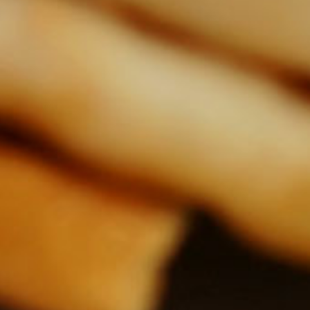
Velmi jednoduchá majonéza,
Ry
kterou si vyrobíte z
ch
ingrediencí, které doma
ur
vždycky najdete.|
4 Kč
Porci uvaříte za
Mějme na paměti, že
32786
5 minut
majonéza neobsahuje žádné
stabilizátory a konzervanty,
proto ji spotřebujeme do 24
hodin a skladujeme ji v
lednici.