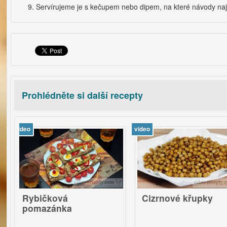
Servírujeme je s kečupem nebo dipem, na které návody na
Prohlédněte si další recepty
video
v
37
16
ybičková
Cizrnové křupky
omazánka