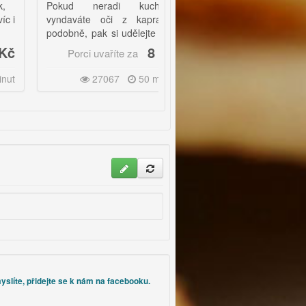
Pokud neradi kucháte,
Výborné a vyvážené rychlé
vyndaváte oči z kapra a
jídlo, které podle videa
podobně, pak si udělejte rybí
zvládnete naprosto hravě.
polévku podle tohoto návodu.
8 Kč
25 Kč
Porci uvaříte za
Porci uvaříte za
27067
50 minut
34181
40 minut
yslíte, přidejte se k nám na facebooku.