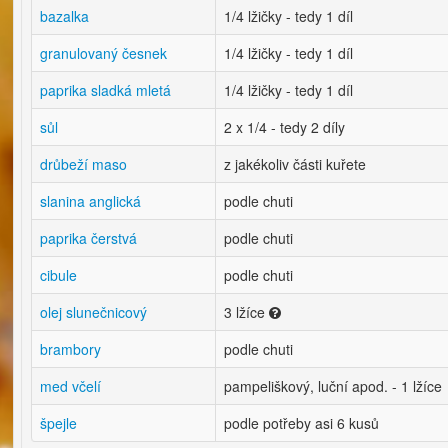
bazalka
1/4 lžičky - tedy 1 díl
granulovaný česnek
1/4 lžičky - tedy 1 díl
paprika sladká mletá
1/4 lžičky - tedy 1 díl
sůl
2 x 1/4 - tedy 2 díly
drůbeží maso
z jakékoliv části kuřete
slanina anglická
podle chuti
paprika čerstvá
podle chuti
cibule
podle chuti
olej slunečnicový
3 lžíce
brambory
podle chuti
med včelí
pampeliškový, luční apod. - 1 lžíce
špejle
podle potřeby asi 6 kusů