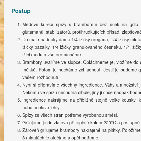
Postup
Medové kuřecí špízy s bramborem bez éček na grilu 
glutamanů, stabilizátorů, protihrudkujících přísad, zlepšov
Do malé nádobky dáme 1/4 lžičky oregána, 1/4 lžičky mleté
lžičky bazalky, 1/4 lžičky granulovaného česneku, 1/4 lžičky 
lžíci medu a vše promícháme.
Brambory uvaříme ve slupce. Opláchneme je, vložíme do 
měkké. Potom je necháme zchladnout. Jestli je budeme gr
vašem rozhodnutí.
Nyní si připravíme všechny ingredience. Váhy a množství js
Někomu ve špízu nechutná cibule, jiný ji chce naopak hodn
Ingredience nakrájíme na přibližně stejně velké kousky, 
nebo ocelové jehly.
Špízy ze všech stran potřeme vyrobenou směsí.
Grilujeme je do zlatova při teplotě kolem 220°C a postupně 
Zároveň grilujeme brambory nakrájené na plátky. Položíme
3 minutách je otočíme a opět potřeme.