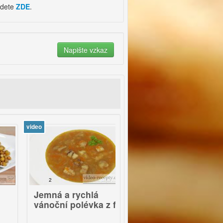
jdete
ZDE
.
ideo
video
2
61
Jemná a rychlá
Smažené brambory s
vánoční polévka z filé
kuřecími kousky po
francouzsku