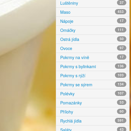
Luštěniny
37
Maso
453
Nápoje
17
Omáčky
111
Ostrá jídla
50
Ovoce
97
Pokrmy na víně
17
Pokrmy s bylinkami
136
Pokrmy s rýží
103
Pokrmy se sýrem
134
Polévky
107
Pomazánky
53
Přílohy
60
Rychlá jídla
591
Saláty
43