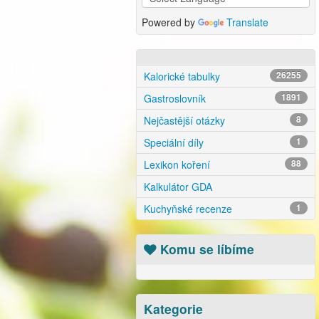
Powered by
Translate
Kalorické tabulky
26255
Gastroslovník
1891
Nejčastější otázky
8
Speciální díly
1
Lexikon koření
88
Kalkulátor GDA
Kuchyňské recenze
1
Komu se líbíme
Kategorie