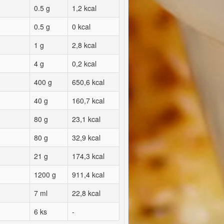
0.5 g
1,2 kcal
0.5 g
0 kcal
1 g
2,8 kcal
4 g
0,2 kcal
400 g
650,6 kcal
40 g
160,7 kcal
80 g
23,1 kcal
80 g
32,9 kcal
21 g
174,3 kcal
1200 g
911,4 kcal
7 ml
22,8 kcal
6 ks
-