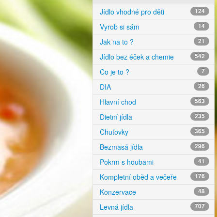
Jídlo vhodné pro děti
124
Vyrob si sám
14
Jak na to ?
21
Jídlo bez éček a chemie
542
Co je to ?
7
DIA
26
Hlavní chod
563
Dietní jídla
235
Chuťovky
365
Bezmasá jídla
296
Pokrm s houbami
41
Kompletní oběd a večeře
176
Konzervace
48
Levná jídla
707