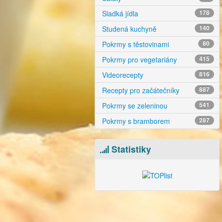
Sladká jídla
178
Studená kuchyně
140
Pokrmy s těstovinami
80
Pokrmy pro vegetariány
415
Videorecepty
816
Recepty pro začátečníky
887
Pokrmy se zeleninou
541
Pokrmy s bramborem
287
Statistiky