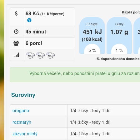
68 Kč
Každá por
(11 Kč/porce)
Energie
Cukry
451 kJ
1.07 g
45 minut
(108 kcal)
6 porcí
5 %
1 %
% doporučeného denního 
Výborná večeře, nebo pohoštění přátel u grilu za rozu
Suroviny
oregano
1/4 lžičky - tedy 1 díl
rozmarýn
1/4 lžičky - tedy 1 díl
zázvor mletý
1/4 lžičky - tedy 1 díl