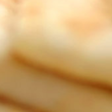
video
video
Dijonská majonéza
R
p