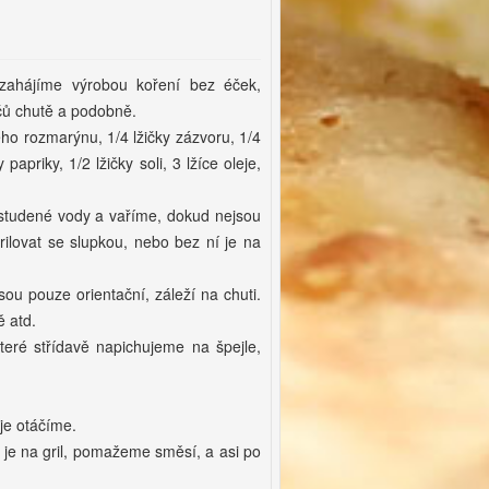
zahájíme výrobou koření bez éček,
ačů chutě a podobně.
ho rozmarýnu, 1/4 lžičky zázvoru, 1/4
papriky, 1/2 lžičky soli, 3 lžíce oleje,
studené vody a vaříme, dokud nejsou
ilovat se slupkou, nebo bez ní je na
ou pouze orientační, záleží na chuti.
ě atd.
které střídavě napichujeme na špejle,
je otáčíme.
 je na gril, pomažeme směsí, a asi po