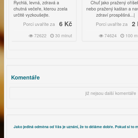
chlá, levná, zdravá a
Chuť jako pražený oříšek,
utná večeře, kterou zcela
nebo pražený kaštan a navíc i
čitě vyzkoušejte.
zdraví prospěšná...|
6 Kč
2 Kč
Porci uvaříte za
Porci uvaříte za
Co je to cizrna a co přesně
obsahuje se dozvíte
ZDE
.
72622
30 minut
74624
100 minut
Komentáře
již nejsou další komentáře
Jako jediná odměna od Vás je uznání, že to děláme dobře. Pokud si to m