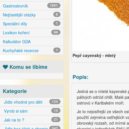
Gastroslovník
1891
Nejčastější otázky
8
Speciální díly
1
Lexikon koření
88
Kalkulátor GDA
Kuchyňské recenze
1
Pepř cayenský - mletý
Komu se líbíme
Popis:
Kategorie
Jedná se o mleté kayenské 
pálivých odrůd chilli. Malé 
Jídlo vhodné pro děti
124
ostrovů v Karibském moři.
Vyrob si sám
14
Je to nejostřejší ze všech o
použití zejména ostřejších v
Jak na to ?
21
obrovský rozsah, od mírné a š
stupnici v jednotkách SHU (S
Jídlo bez éček a chemie
542