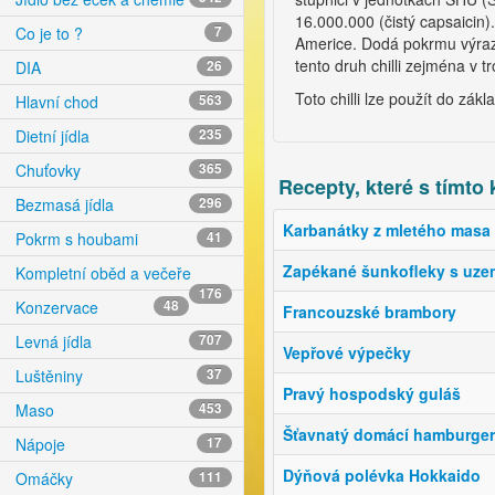
16.000.000 (čistý capsaicin)
Co je to ?
7
Americe. Dodá pokrmu výrazn
tento druh chilli zejména v 
DIA
26
Toto chilli lze použít do zá
Hlavní chod
563
Dietní jídla
235
Chuťovky
365
Recepty, které s tímto 
Bezmasá jídla
296
Karbanátky z mletého masa
Pokrm s houbami
41
Zapékané šunkofleky s uz
Kompletní oběd a večeře
176
Konzervace
48
Francouzské brambory
Levná jídla
707
Vepřové výpečky
Luštěniny
37
Pravý hospodský guláš
Maso
453
Šťavnatý domácí hamburger
Nápoje
17
Dýňová polévka Hokkaido
Omáčky
111