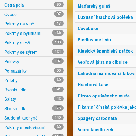
Ostrá jídla
50
Maďarský guláš
Ovoce
97
Luxusní hrachová polévka
Pokrmy na víně
17
Čevabčiči
Pokrmy s bylinkami
136
Sterilované lečo
Pokrmy s rýží
103
Klasický španělský ptáček
Pokrmy se sýrem
134
Polévky
107
Vepřová játra na cibulce
Pomazánky
53
Lahodná marinovaná krkovi
Přílohy
60
Hrachová kaše
Rychlá jídla
591
Rizoto opuštěného muže
Saláty
43
Pikantní čínská polévka jak
Sladká jídla
178
Studená kuchyně
140
Špagety carbonara
Pokrmy s těstovinami
80
Vepřo knedlo zelo