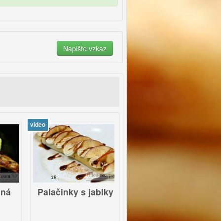
deo
video
18
7
Palačinky s jablky
Vajíčková pomazánka