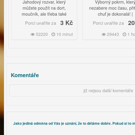
Jahodový rozvar, který
Výborný pokrm, který
můžete použít na dort,
nezabere moc času, přitom
moučník, ale třeba také
chuť je dokonalá! |
palačinky.
3 Kč
20 Kč
Porci uvaříte za
Porci uvaříte za
Výborná jsou křídla nejen s
bramborovou kaší, ale i
52220
10 minut
29443
1 hodina
šťouchanými bramborami a
bramborami loupanými nebo
pečenými.
Komentáře
již nejsou další komentáře
Jako jediná odměna od Vás je uznání, že to děláme dobře. Pokud si to m