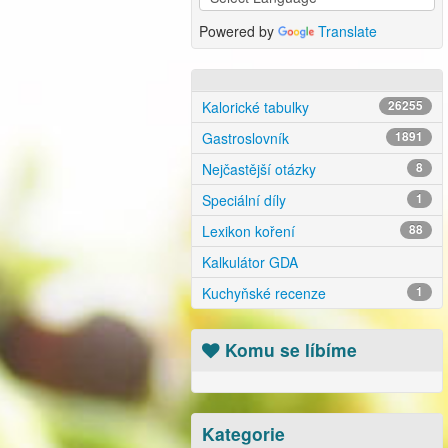
Powered by
Translate
Kalorické tabulky
26255
Gastroslovník
1891
Nejčastější otázky
8
Speciální díly
1
Lexikon koření
88
Kalkulátor GDA
Kuchyňské recenze
1
Komu se líbíme
Kategorie