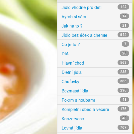
Jídlo vhodné pro děti
124
Vyrob si sám
14
Jak na to ?
21
Jídlo bez éček a chemie
542
Co je to ?
7
DIA
26
Hlavní chod
563
Dietní jídla
235
Chuťovky
365
Bezmasá jídla
296
Pokrm s houbami
41
Kompletní oběd a večeře
176
Konzervace
48
Levná jídla
707