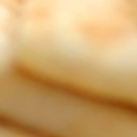
video
video
Tvarohový dietní dip
Ja
do