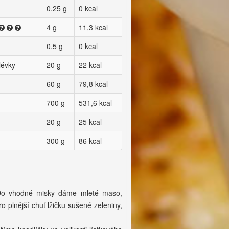
0.25 g
0 kcal
4 g
11,3 kcal
0.5 g
0 kcal
lévky
20 g
22 kcal
60 g
79,8 kcal
700 g
531,6 kcal
20 g
25 kcal
300 g
86 kcal
 Do vhodné misky dáme mleté maso,
ro plnější chuť lžičku sušené zeleniny,