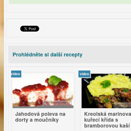
Prohlédněte si další recepty
video
vi
20
hodová poleva na
Kreolská marinovaná
rty a moučníky
kuřecí křída s
bramborovou kaší