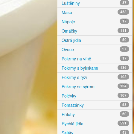
Luštěniny
37
Maso
453
Nápoje
17
Omáčky
111
Ostrá jídla
50
Ovoce
97
Pokrmy na víně
17
Pokrmy s bylinkami
136
Pokrmy s rýží
103
Pokrmy se sýrem
134
Polévky
107
Pomazánky
53
Přílohy
60
Rychlá jídla
591
Saláty
43