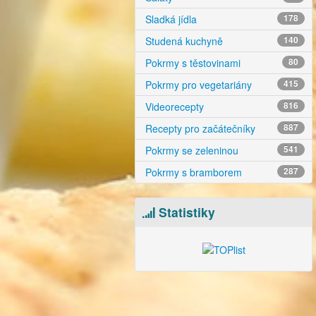
Sladká jídla
178
Studená kuchyně
140
Pokrmy s těstovinami
80
Pokrmy pro vegetariány
415
Videorecepty
816
Recepty pro začátečníky
887
Pokrmy se zeleninou
541
Pokrmy s bramborem
287
Statistiky