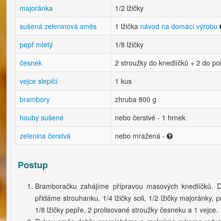
majoránka
1/2 lžičky
sušená zeleninová směs
1 lžička
návod na domácí výrobu
pepř mletý
1/8 lžičky
česnek
2 stroužky do knedlíčků + 2 do po
vejce slepičí
1 kus
brambory
zhruba 800 g
houby sušené
nebo čerstvé - 1 hrnek
zelenina čerstvá
nebo mražená -
Postup
Bramboračku zahájíme přípravou masových knedlíčků.
přidáme strouhanku, 1/4 lžičky soli, 1/2 lžičky majoránky, p
1/8 lžičky pepře, 2 prolisované stroužky česneku a 1 vejce.