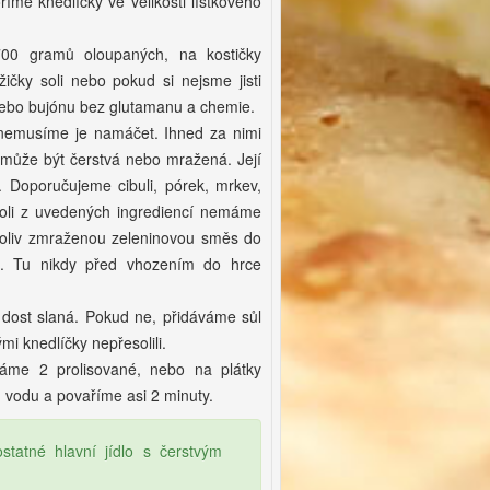
e knedlíčky ve velikosti lístkového
700 gramů oloupaných, na kostičky
čky soli nebo pokud si nejsme jisti
ebo bujónu bez glutamanu a chemie.
nemusíme je namáčet. Ihned za nimi
může být čerstvá nebo mražená. Její
 Doporučujeme cibuli, pórek, mrkev,
ukoli z uvedených ingrediencí nemáme
koliv zmraženou zeleninovou směs do
u. Tu nikdy před vhozením do hrce
 dost slaná. Pokud ne, přidáváme sůl
 knedlíčky nepřesolili.
áme 2 prolisované, nebo na plátky
vodu a povaříme asi 2 minuty.
tatné hlavní jídlo s čerstvým