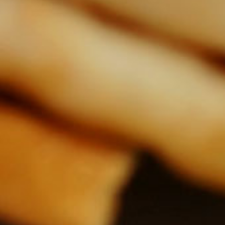
Videorecept na jednoduchý
dietní dip, který máte doslova
za pár vteřin, navíc s
kontrolou, co vše obsahuje.
1 Kč
Porci uvaříte za
33125
5 minut