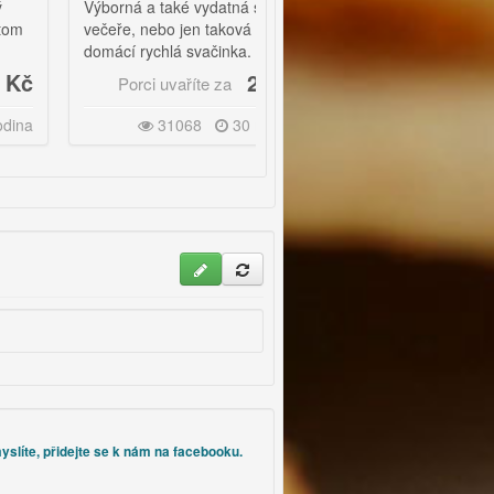
Výborná a také vydatná sytá
Ultrarychlá pomazánka nejen
večeře, nebo jen taková
pro vegetariány. |
domácí rychlá svačinka.
U této pomazánky můžete
2 Kč
8 Kč
Porci uvaříte za
Porci uvaříte za
naplno popustit uzdu své
fantazii při přidávání dalších
31068
30 minut
74279
15 minut
ingrediencí.
yslíte, přidejte se k nám na facebooku.