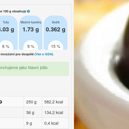
ce 100 g obsahuje
Tuky
Mastné kyseliny
Sodík
4.03 g
1.73 g
0.362 g
6 %
9 %
15 %
množství pro dospělé (
Vše o GDA
)
írujeme jako hlavní jídlo.
250 g
582,2 kcal
36 g
134,2 kcal
9 g
0,4 kcal