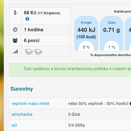
68 Kč
Každá por
(11 Kč/porce)
Energie
Cukry
440 kJ
0.71 g
1 hodina
(105 kcal)
6 porcí
5 %
1 %
% doporučeného denního 
Tuto vydatnou a levnou bramborovou polévku s masem serv
Suroviny
vepřové maso mleté
nebo 50% vepřové - 50% hovězí
strouhanka
3 lžíce
sůl
3/4 lžičky