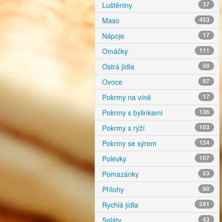
Luštěniny
37
Maso
453
Nápoje
17
Omáčky
111
Ostrá jídla
50
Ovoce
97
Pokrmy na víně
17
Pokrmy s bylinkami
136
Pokrmy s rýží
103
Pokrmy se sýrem
134
Polévky
107
Pomazánky
53
Přílohy
60
Rychlá jídla
591
Saláty
43