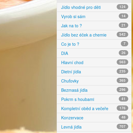
Jídlo vhodné pro děti
124
Vyrob si sám
14
Jak na to ?
21
Jídlo bez éček a chemie
542
Co je to ?
7
DIA
26
Hlavní chod
563
Dietní jídla
235
Chuťovky
365
Bezmasá jídla
296
Pokrm s houbami
41
Kompletní oběd a večeře
176
Konzervace
48
Levná jídla
707