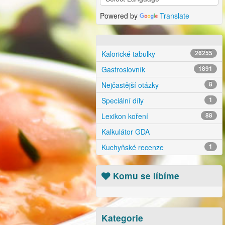
Powered by
Translate
Kalorické tabulky
26255
Gastroslovník
1891
Nejčastější otázky
8
Speciální díly
1
Lexikon koření
88
Kalkulátor GDA
Kuchyňské recenze
1
Komu se líbíme
Kategorie