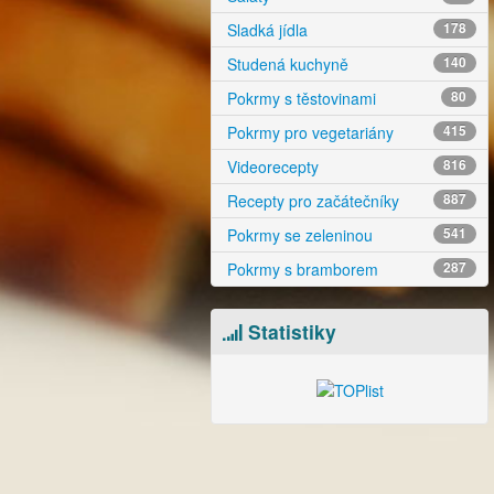
Sladká jídla
178
Studená kuchyně
140
Pokrmy s těstovinami
80
Pokrmy pro vegetariány
415
Videorecepty
816
Recepty pro začátečníky
887
Pokrmy se zeleninou
541
Pokrmy s bramborem
287
Statistiky