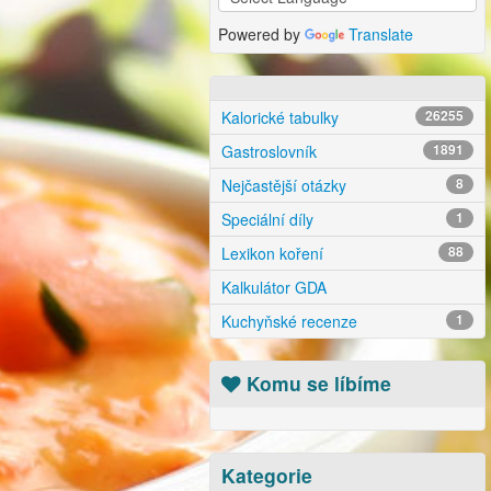
Powered by
Translate
Kalorické tabulky
26255
Gastroslovník
1891
Nejčastější otázky
8
Speciální díly
1
Lexikon koření
88
Kalkulátor GDA
Kuchyňské recenze
1
Komu se líbíme
Kategorie