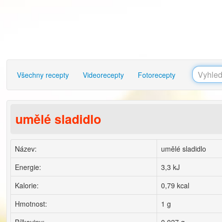
Všechny recepty
Videorecepty
Fotorecepty
umělé sladidlo
Název:
umělé sladidlo
Energie:
3,3 kJ
Kalorie:
0,79 kcal
Hmotnost:
1 g