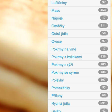
Luštěniny
37
Maso
453
Nápoje
17
Omáčky
111
Ostrá jídla
50
Ovoce
97
Pokrmy na víně
17
Pokrmy s bylinkami
136
Pokrmy s rýží
103
Pokrmy se sýrem
134
Polévky
107
Pomazánky
53
Přílohy
60
Rychlá jídla
591
Saláty
43