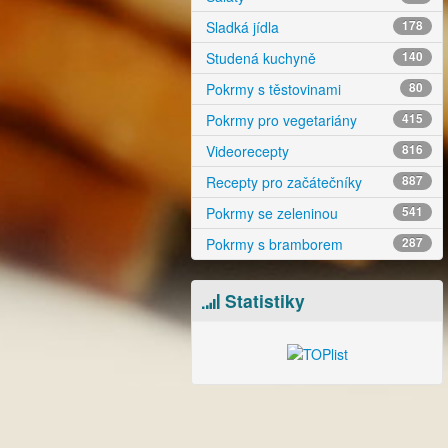
Sladká jídla
178
Studená kuchyně
140
Pokrmy s těstovinami
80
Pokrmy pro vegetariány
415
Videorecepty
816
Recepty pro začátečníky
887
Pokrmy se zeleninou
541
Pokrmy s bramborem
287
Statistiky