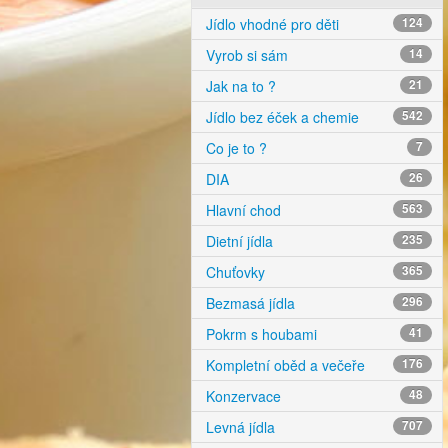
Jídlo vhodné pro děti
124
Vyrob si sám
14
Jak na to ?
21
Jídlo bez éček a chemie
542
Co je to ?
7
DIA
26
Hlavní chod
563
Dietní jídla
235
Chuťovky
365
Bezmasá jídla
296
Pokrm s houbami
41
Kompletní oběd a večeře
176
Konzervace
48
Levná jídla
707