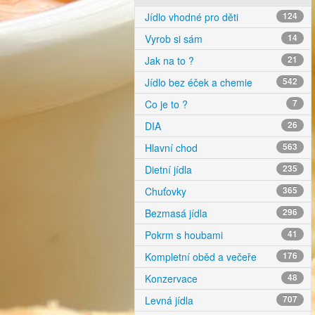
Jídlo vhodné pro děti
124
Vyrob si sám
14
Jak na to ?
21
Jídlo bez éček a chemie
542
Co je to ?
7
DIA
26
Hlavní chod
563
Dietní jídla
235
Chuťovky
365
Bezmasá jídla
296
Pokrm s houbami
41
Kompletní oběd a večeře
176
Konzervace
48
Levná jídla
707