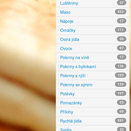
Luštěniny
37
Maso
453
Nápoje
17
Omáčky
111
Ostrá jídla
50
Ovoce
97
Pokrmy na víně
17
Pokrmy s bylinkami
136
Pokrmy s rýží
103
Pokrmy se sýrem
134
Polévky
107
Pomazánky
53
Přílohy
60
Rychlá jídla
591
Saláty
43