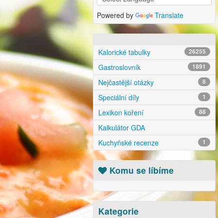
Powered by
Translate
Kalorické tabulky
26255
Gastroslovník
1891
Nejčastější otázky
8
Speciální díly
1
Lexikon koření
88
Kalkulátor GDA
Kuchyňské recenze
1
Komu se líbíme
Kategorie