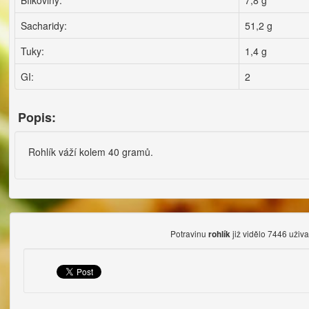
Bílkoviny:
7,8 g
Sacharidy:
51,2 g
Tuky:
1,4 g
GI:
2
Popis:
Rohlík váží kolem 40 gramů.
Potravinu
již vidělo 7446 uživa
rohlík