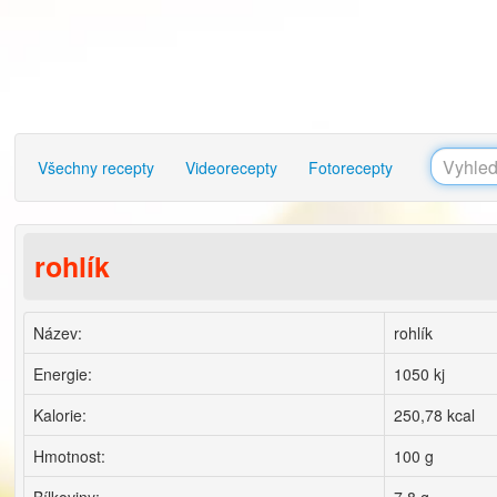
Všechny recepty
Videorecepty
Fotorecepty
rohlík
Název:
rohlík
Energie:
1050 kj
Kalorie:
250,78 kcal
Hmotnost:
100 g