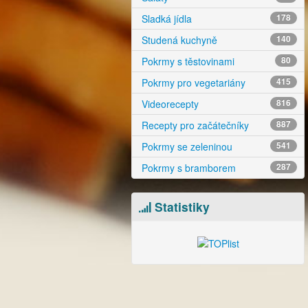
Sladká jídla
178
Studená kuchyně
140
Pokrmy s těstovinami
80
Pokrmy pro vegetariány
415
Videorecepty
816
Recepty pro začátečníky
887
Pokrmy se zeleninou
541
Pokrmy s bramborem
287
Statistiky