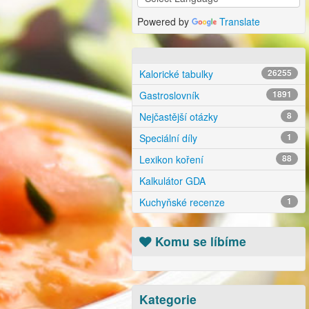
Powered by
Translate
Kalorické tabulky
26255
Gastroslovník
1891
Nejčastější otázky
8
Speciální díly
1
Lexikon koření
88
Kalkulátor GDA
Kuchyňské recenze
1
Komu se líbíme
Kategorie