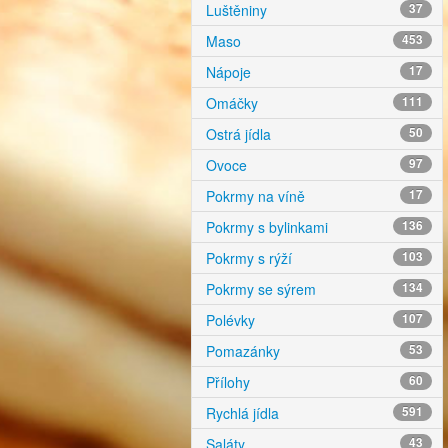
Luštěniny
37
Maso
453
Nápoje
17
Omáčky
111
Ostrá jídla
50
Ovoce
97
Pokrmy na víně
17
Pokrmy s bylinkami
136
Pokrmy s rýží
103
Pokrmy se sýrem
134
Polévky
107
Pomazánky
53
Přílohy
60
Rychlá jídla
591
Saláty
43