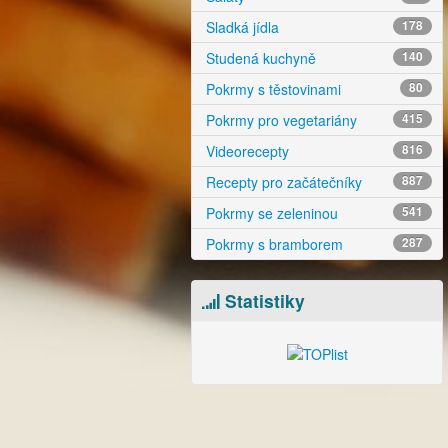
Sladká jídla
178
Studená kuchyně
140
Pokrmy s těstovinami
80
Pokrmy pro vegetariány
415
Videorecepty
816
Recepty pro začátečníky
887
Pokrmy se zeleninou
541
Pokrmy s bramborem
287
Statistiky