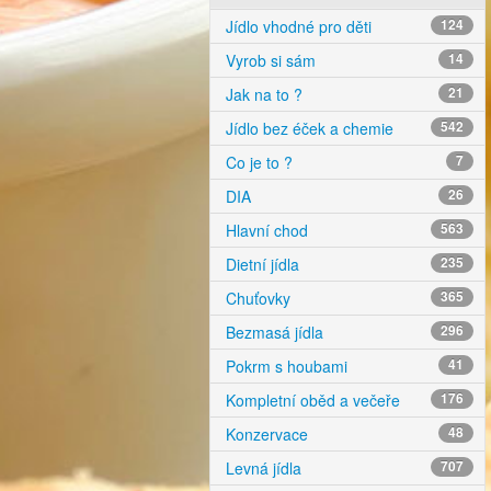
Jídlo vhodné pro děti
124
Vyrob si sám
14
Jak na to ?
21
Jídlo bez éček a chemie
542
Co je to ?
7
DIA
26
Hlavní chod
563
Dietní jídla
235
Chuťovky
365
Bezmasá jídla
296
Pokrm s houbami
41
Kompletní oběd a večeře
176
Konzervace
48
Levná jídla
707