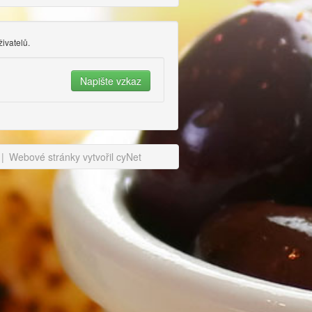
živatelů.
|
Webové stránky vytvořil cyNet