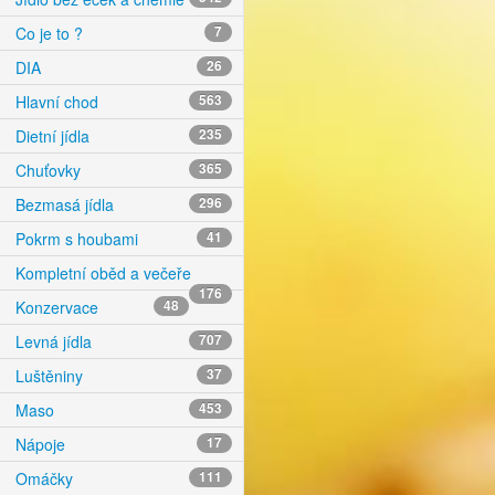
Co je to ?
7
DIA
26
Hlavní chod
563
Dietní jídla
235
Chuťovky
365
Bezmasá jídla
296
Pokrm s houbami
41
Kompletní oběd a večeře
176
Konzervace
48
Levná jídla
707
Luštěniny
37
Maso
453
Nápoje
17
Omáčky
111