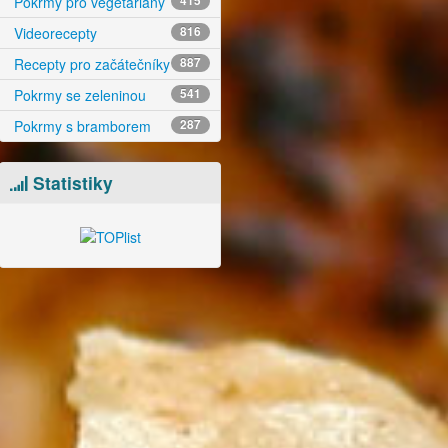
Pokrmy pro vegetariány
415
Videorecepty
816
Recepty pro začátečníky
887
Pokrmy se zeleninou
541
Pokrmy s bramborem
287
Statistiky