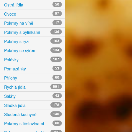
Ostrá jídla
50
Ovoce
97
Pokrmy na víně
17
Pokrmy s bylinkami
136
Pokrmy s rýží
103
Pokrmy se sýrem
134
Polévky
107
Pomazánky
53
Přílohy
60
Rychlá jídla
591
Saláty
43
Sladká jídla
178
Studená kuchyně
140
Pokrmy s těstovinami
80