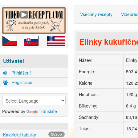
Všechny recepty
Videore
Elinky kukuřičn
Název:
Elinky
Uživatel
Energie:
503,4
Přihlášení
Registrace
Kalorie:
120,2
Hmotnost:
120 g
Bílkoviny:
8,4 g
Powered by
Translate
Sacharidy:
83,16
Tuky:
15,24
Kalorické tabulky
26255