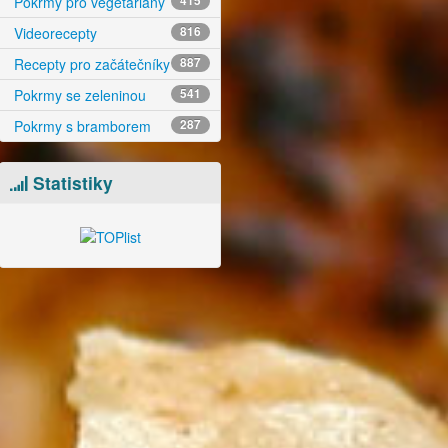
Pokrmy pro vegetariány
415
Videorecepty
816
Recepty pro začátečníky
887
Pokrmy se zeleninou
541
Pokrmy s bramborem
287
Statistiky