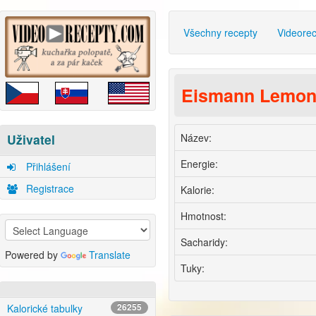
Všechny recepty
Videore
Eismann Lemon
Název:
Uživatel
Energie:
Přihlášení
Registrace
Kalorie:
Hmotnost:
Sacharidy:
Powered by
Translate
Tuky:
Kalorické tabulky
26255