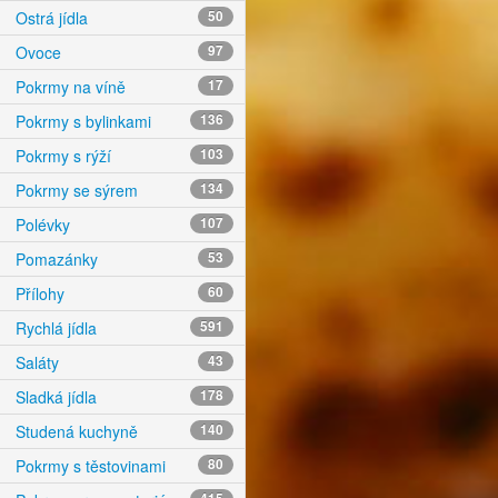
Ostrá jídla
50
Ovoce
97
Pokrmy na víně
17
Pokrmy s bylinkami
136
Pokrmy s rýží
103
Pokrmy se sýrem
134
Polévky
107
Pomazánky
53
Přílohy
60
Rychlá jídla
591
Saláty
43
Sladká jídla
178
Studená kuchyně
140
Pokrmy s těstovinami
80