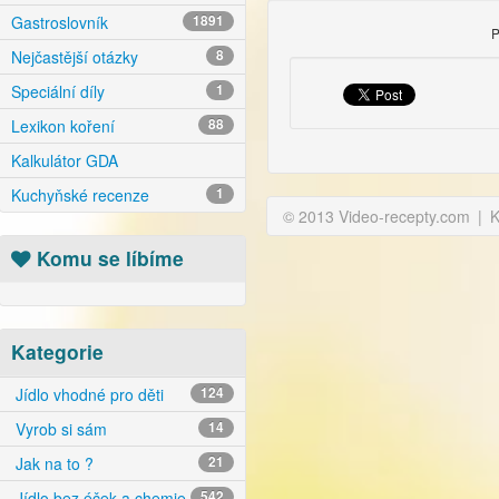
Gastroslovník
1891
P
Nejčastější otázky
8
Speciální díly
1
Lexikon koření
88
Kalkulátor GDA
Kuchyňské recenze
1
© 2013 Video-recepty.com
|
K
Komu se líbíme
Kategorie
Jídlo vhodné pro děti
124
Vyrob si sám
14
Jak na to ?
21
Jídlo bez éček a chemie
542