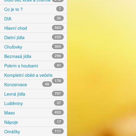
Co je to ?
7
DIA
26
Hlavní chod
563
Dietní jídla
235
Chuťovky
365
Bezmasá jídla
296
Pokrm s houbami
41
Kompletní oběd a večeře
176
Konzervace
48
Levná jídla
707
Luštěniny
37
Maso
453
Nápoje
17
Omáčky
111