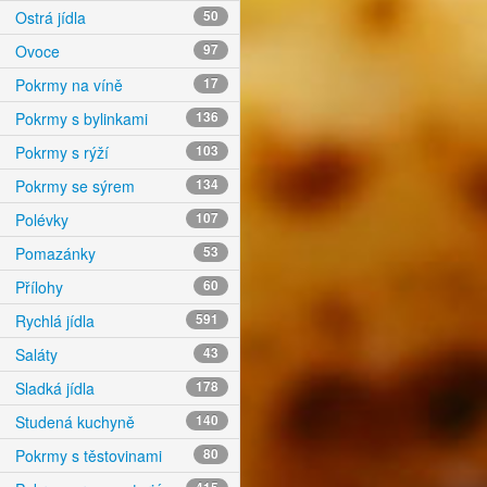
Ostrá jídla
50
Ovoce
97
Pokrmy na víně
17
Pokrmy s bylinkami
136
Pokrmy s rýží
103
Pokrmy se sýrem
134
Polévky
107
Pomazánky
53
Přílohy
60
Rychlá jídla
591
Saláty
43
Sladká jídla
178
Studená kuchyně
140
Pokrmy s těstovinami
80