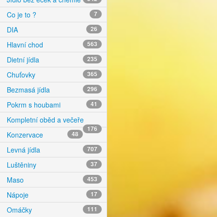
Co je to ?
7
DIA
26
Hlavní chod
563
Dietní jídla
235
Chuťovky
365
Bezmasá jídla
296
Pokrm s houbami
41
Kompletní oběd a večeře
176
Konzervace
48
Levná jídla
707
Luštěniny
37
Maso
453
Nápoje
17
Omáčky
111