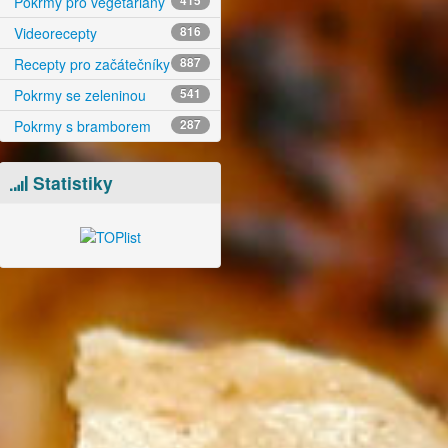
Pokrmy pro vegetariány
415
Videorecepty
816
Recepty pro začátečníky
887
Pokrmy se zeleninou
541
Pokrmy s bramborem
287
Statistiky