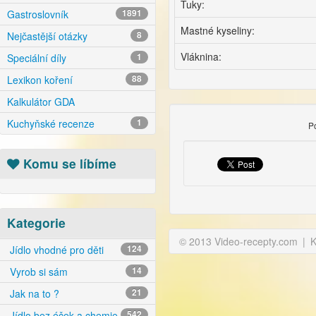
Tuky:
Gastroslovník
1891
Mastné kyseliny:
Nejčastější otázky
8
Vláknina:
Speciální díly
1
Lexikon koření
88
Kalkulátor GDA
Kuchyňské recenze
1
P
Komu se líbíme
Kategorie
© 2013 Video-recepty.com
|
K
Jídlo vhodné pro děti
124
Vyrob si sám
14
Jak na to ?
21
Jídlo bez éček a chemie
542