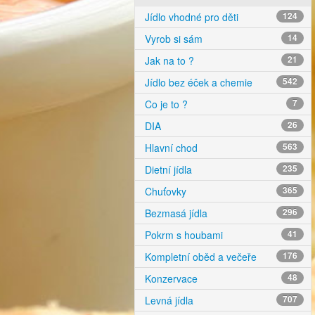
Jídlo vhodné pro děti
124
Vyrob si sám
14
Jak na to ?
21
Jídlo bez éček a chemie
542
Co je to ?
7
DIA
26
Hlavní chod
563
Dietní jídla
235
Chuťovky
365
Bezmasá jídla
296
Pokrm s houbami
41
Kompletní oběd a večeře
176
Konzervace
48
Levná jídla
707