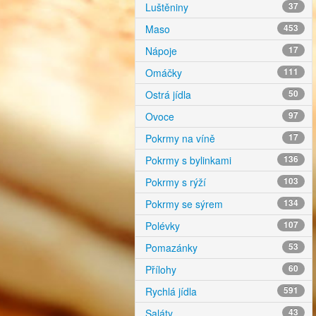
Luštěniny
37
Maso
453
Nápoje
17
Omáčky
111
Ostrá jídla
50
Ovoce
97
Pokrmy na víně
17
Pokrmy s bylinkami
136
Pokrmy s rýží
103
Pokrmy se sýrem
134
Polévky
107
Pomazánky
53
Přílohy
60
Rychlá jídla
591
Saláty
43