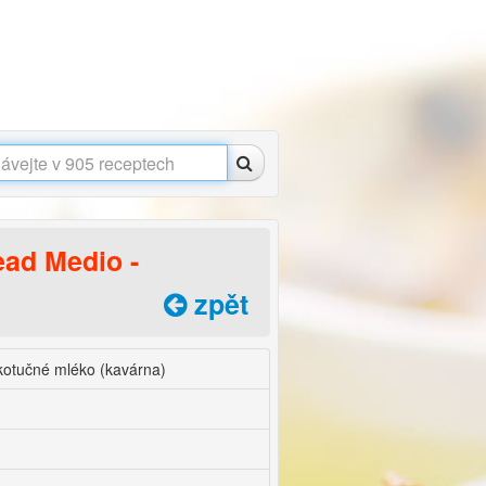
ad Medio -
zpět
kotučné mléko (kavárna)