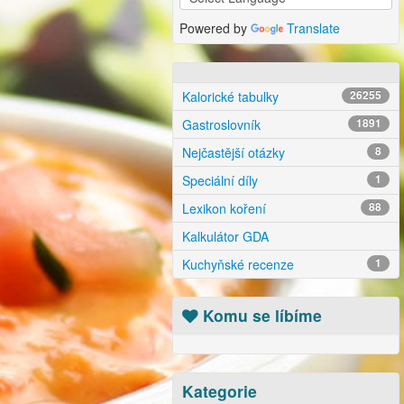
Powered by
Translate
Kalorické tabulky
26255
Gastroslovník
1891
Nejčastější otázky
8
Speciální díly
1
Lexikon koření
88
Kalkulátor GDA
Kuchyňské recenze
1
Komu se líbíme
Kategorie