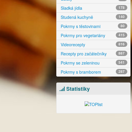
Sladká jídla
178
Studená kuchyně
140
Pokrmy s těstovinami
80
Pokrmy pro vegetariány
415
Videorecepty
816
Recepty pro začátečníky
887
Pokrmy se zeleninou
541
Pokrmy s bramborem
287
Statistiky