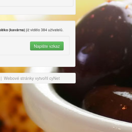
již vidělo 384 uživatelů.
léko (kavárna)
|
Webové stránky vytvořil cyNet