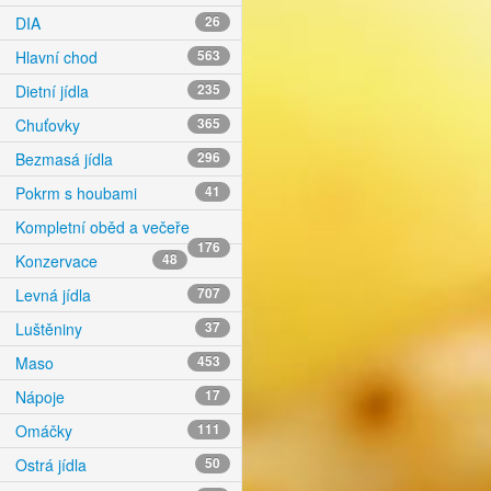
DIA
26
Hlavní chod
563
Dietní jídla
235
Chuťovky
365
Bezmasá jídla
296
Pokrm s houbami
41
Kompletní oběd a večeře
176
Konzervace
48
Levná jídla
707
Luštěniny
37
Maso
453
Nápoje
17
Omáčky
111
Ostrá jídla
50