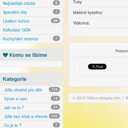
Tuky:
Nejčastější otázky
8
Speciální díly
1
Mastné kyseliny:
Lexikon koření
88
Vláknina:
Kalkulátor GDA
Kuchyňské recenze
1
Potravi
Komu se líbíme
Kategorie
Jídlo vhodné pro děti
124
© 2013 Video-recepty.com
|
K
Vyrob si sám
14
Jak na to ?
21
Jídlo bez éček a chemie
542
Co je to ?
7