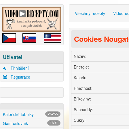
Všechny recepty
Videore
Cookies Nougate
Název:
Uživatel
Energie:
Přihlášení
Registrace
Kalorie:
Hmotnost:
Bílkoviny:
Sacharidy:
Kalorické tabulky
26255
Cukry:
Gastroslovník
1891