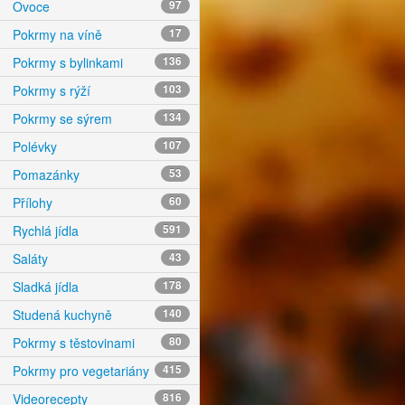
Ovoce
97
Pokrmy na víně
17
Pokrmy s bylinkami
136
Pokrmy s rýží
103
Pokrmy se sýrem
134
Polévky
107
Pomazánky
53
Přílohy
60
Rychlá jídla
591
Saláty
43
Sladká jídla
178
Studená kuchyně
140
Pokrmy s těstovinami
80
Pokrmy pro vegetariány
415
Videorecepty
816