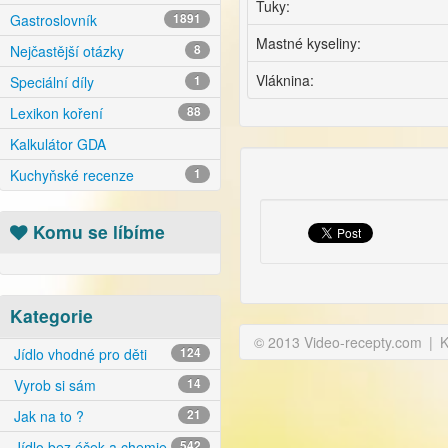
Tuky:
Gastroslovník
1891
Mastné kyseliny:
Nejčastější otázky
8
Vláknina:
Speciální díly
1
Lexikon koření
88
Kalkulátor GDA
Kuchyňské recenze
1
Komu se líbíme
Kategorie
© 2013 Video-recepty.com
|
K
Jídlo vhodné pro děti
124
Vyrob si sám
14
Jak na to ?
21
Jídlo bez éček a chemie
542