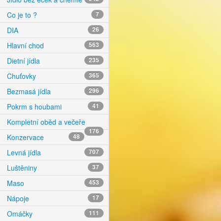
Co je to ?
7
DIA
26
Hlavní chod
563
Dietní jídla
235
Chuťovky
365
Bezmasá jídla
296
Pokrm s houbami
41
Kompletní oběd a večeře
176
Konzervace
48
Levná jídla
707
Luštěniny
37
Maso
453
Nápoje
17
Omáčky
111