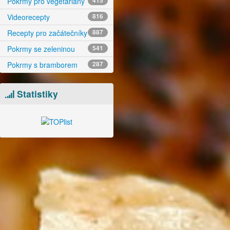
Pokrmy pro vegetariány
415
Videorecepty
816
Recepty pro začátečníky
887
Pokrmy se zeleninou
541
Pokrmy s bramborem
287
Statistiky